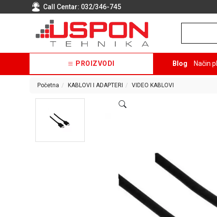
Call Centar:
032/346-745
PROIZVODI
Blog
Način p
Početna
KABLOVI I ADAPTERI
VIDEO KABLOVI