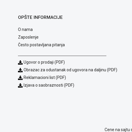
OPŠTE INFORMACIJE
O nama
Zaposlenje
Često postavljana pitanja
Ugovor o prodaji (PDF)
Obrazac za odustanak od ugovora na daljinu (PDF)
Reklamacioni list (PDF)
Izjava o saobraznosti (PDF)
Cene na sajtu 