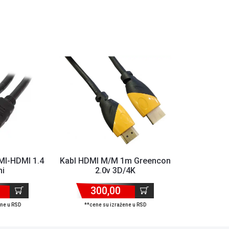
MI-HDMI 1.4
Kabl HDMI M/M 1m Greencon
ni
2.0v 3D/4K
300,00
ene u RSD
**cene su izražene u RSD