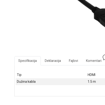
Specifikacija
Deklaracija
Fajlovi
Komentari
Tip
HDMI
Dužina kabla
1.5 m