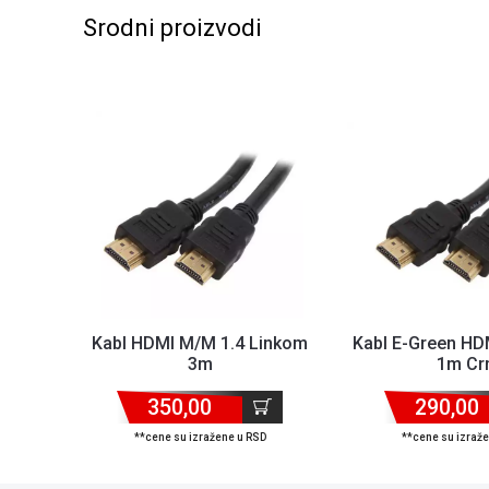
Srodni proizvodi
Kabl HDMI M/M 1.4 Linkom
Kabl E-Green HD
3m
1m Cr
350,00
290,00
**cene su izražene u RSD
**cene su izraž