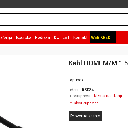
laćanja
Isporuka
Podrška
OUTLET
Kontakt
WEB KREDIT
Kabl HDMI M/M 1.
optibox
58084
Ident:
Nema na stanju
Dostupnost:
*uslovi kupovine
Proverite stanje