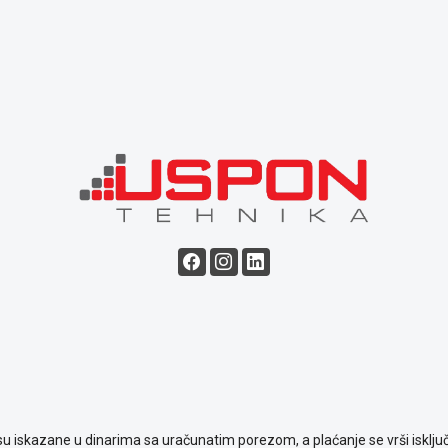
su iskazane u dinarima sa uračunatim porezom, a plaćanje se vrši isključ