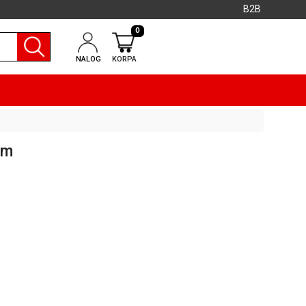
B2B
0
NALOG
KORPA
5m