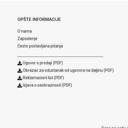
OPŠTE INFORMACIJE
O nama
Zaposlenje
Često postavljana pitanja
Ugovor o prodaji (PDF)
Obrazac za odustanak od ugovora na daljinu (PDF)
Reklamacioni list (PDF)
Izjava o saobraznosti (PDF)