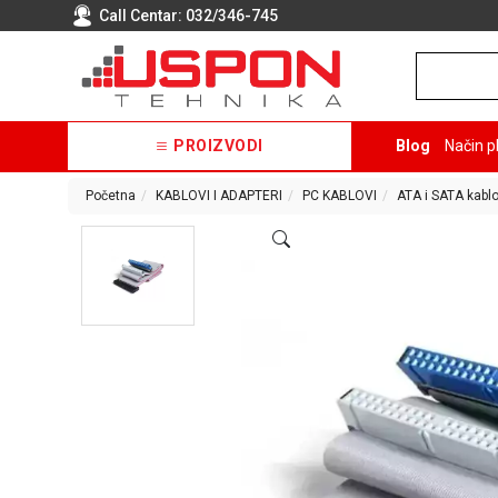
Call Centar:
032/346-745
PROIZVODI
Blog
Način p
Početna
KABLOVI I ADAPTERI
PC KABLOVI
ATA i SATA kablo