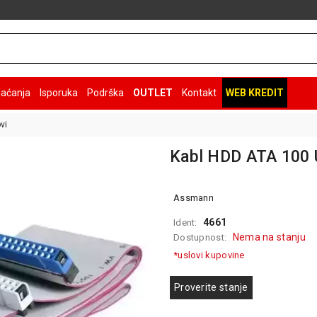
laćanja
Isporuka
Podrška
OUTLET
Kontakt
WEB KREDIT
vi
Kabl HDD ATA 100 
Assmann
4661
Ident:
Nema na stanju
Dostupnost:
*uslovi kupovine
Proverite stanje