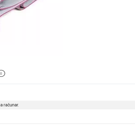
0
a računar.