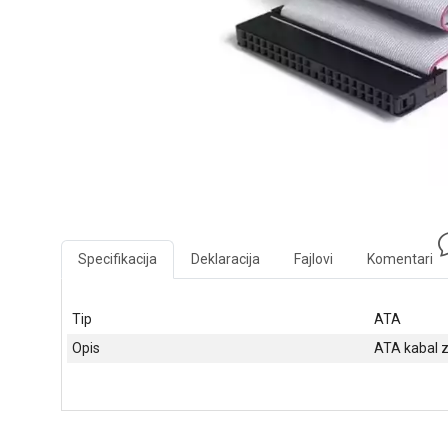
Specifikacija
Deklaracija
Fajlovi
Komentari
Tip
ATA
Opis
ATA kabal z