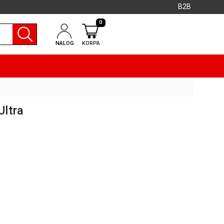
B2B
0
NALOG
KORPA
Ultra