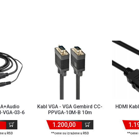
GA+Audio
Kabl VGA - VGA Gembird CC-
HDMI Kab
I-VGA-03-6
PPVGA-10M-B 10m
1.200,00
1.1
ene u RSD
**cene su izražene u RSD
**cene 