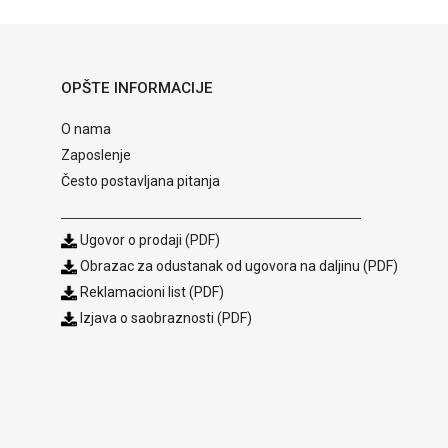
OPŠTE INFORMACIJE
O nama
Zaposlenje
Često postavljana pitanja
Ugovor o prodaji (PDF)
Obrazac za odustanak od ugovora na daljinu (PDF)
Reklamacioni list (PDF)
Izjava o saobraznosti (PDF)