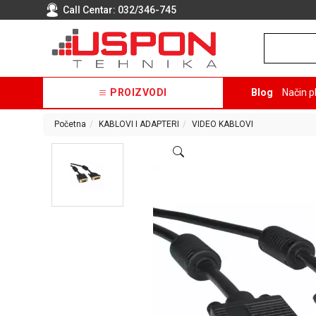
Call Centar:
032/346-745
PROIZVODI
Blog
Način p
Početna
KABLOVI I ADAPTERI
VIDEO KABLOVI