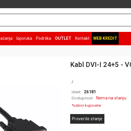
laćanja
Isporuka
Podrška
OUTLET
Kontakt
WEB KREDIT
Kabl DVI-I 24+5 - 
/
26181
Ident:
Nema na stanju
Dostupnost:
*uslovi kupovine
Proverite stanje