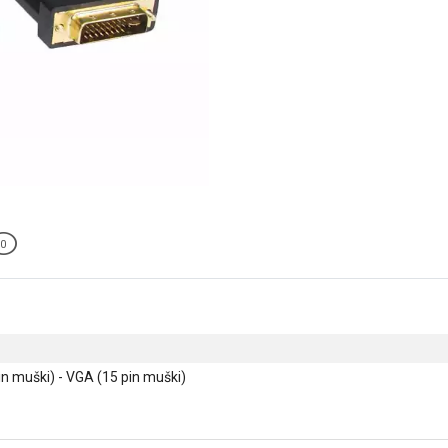
0
in muški) - VGA (15 pin muški)