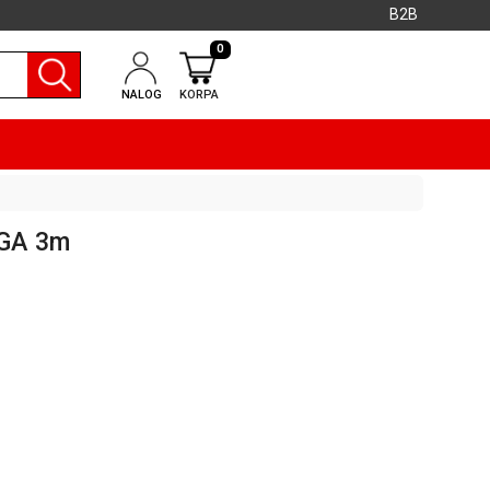
B2B
0
NALOG
KORPA
VGA 3m