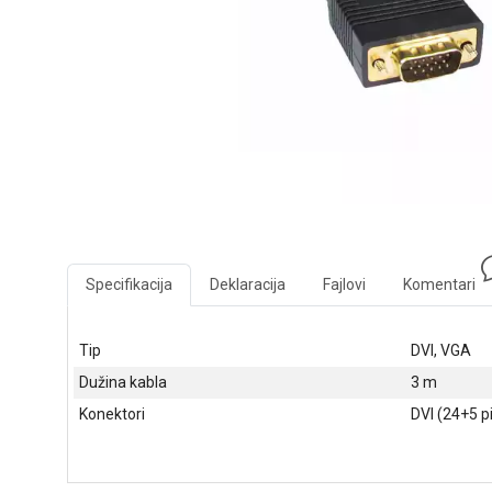
Specifikacija
Deklaracija
Fajlovi
Komentari
Tip
DVI, VGA
Dužina kabla
3 m
Konektori
DVI (24+5 p