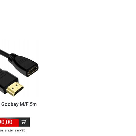
l Goobay M/F 5m
90,00
su izražene u RSD