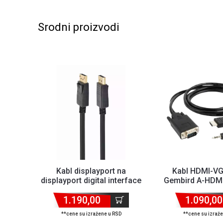
Srodni proizvodi
Kabl displayport na
Kabl HDMI-V
displayport digital interface
Gembird A-HDM
4K Gembird DP2 5M 5m
1.8m
1.190,00
1.090,00
**cene su izražene u RSD
**cene su izraž