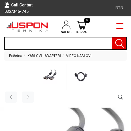
Call Centar:
B2B
032/346-745
0
NALOG
KORPA
RAČUNARI
BELA
TEHNIKA
Početna
KABLOVI I ADAPTERI
VIDEO KABLOVI
KLIME I
DODATNA
OPREMA
TV,
AUDIO,
VIDEO
LAPTOP I
TABLET
RAČUNARI