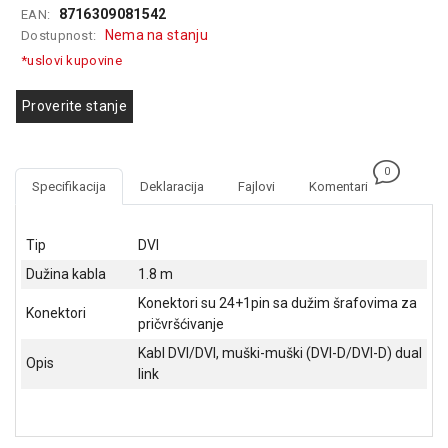
8716309081542
EAN:
GAMING
Nema na stanju
Dostupnost:
EELEKTRO
*uslovi kupovine
ZAŠTITA
Proverite stanje
SOLARNI
SISTEMI
0
MREŽNA
Specifikacija
Deklaracija
Fajlovi
Komentari
OPREMA
ŠTAMPAČI,
Tip
DVI
SKENERI I
Dužina kabla
1.8 m
FOTOKOPIRI
Konektori su 24+1pin sa dužim šrafovima za
Konektori
FOTOAPARATI
pričvršćivanje
I KAMERE
Kabl DVI/DVI, muški-muški (DVI-D/DVI-D) dual
Opis
link
GPS
NAVIGACIJE
VIDEO