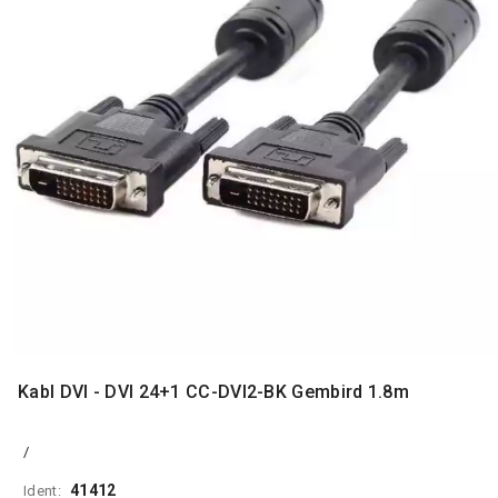
MONITORI
I
DODATNA
OPREMA
MOBILNI I
FIKSNI
TELEFONI
MALI
KUĆNI
APARATI
NEGA
LICA I
TELA
RAČUNARSKE
Kabl DVI - DVI 24+1 CC-DVI2-BK Gembird 1.8m
KOMPONENTE
RAČUNARSKE
/
PERIFERIJE
41412
Ident: