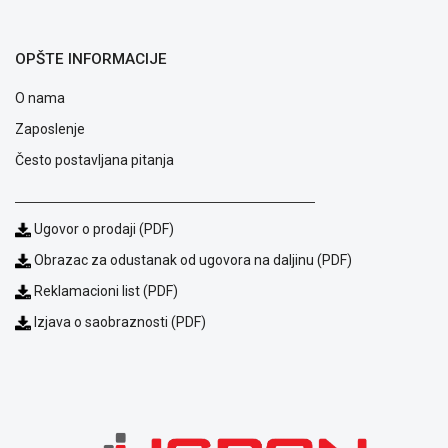
ALAT I
BAŠTA
OPŠTE INFORMACIJE
OUTLET
O nama
KRIPTO
Zaposlenje
Često postavljana pitanja
IGRAČKE
Ugovor o prodaji (PDF)
Obrazac za odustanak od ugovora na daljinu (PDF)
Reklamacioni list (PDF)
Izjava o saobraznosti (PDF)