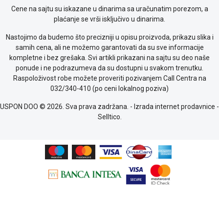
Provera
Cene na sajtu su iskazane u dinarima sa uračunatim porezom, a
garancije
plaćanje se vrši isključivo u dinarima.
OUTLET
Nastojimo da budemo što precizniji u opisu proizvoda, prikazu slika i
Kontakt
samih cena, ali ne možemo garantovati da su sve informacije
WEB
kompletne i bez grešaka. Svi artikli prikazani na sajtu su deo naše
KREDIT
ponude i ne podrazumeva da su dostupni u svakom trenutku.
Raspoloživost robe možete proveriti pozivanjem Call Centra na
032/340-410 (po ceni lokalnog poziva)
USPON DOO © 2026. Sva prava zadržana. -
Izrada internet prodavnice
-
Selltico.