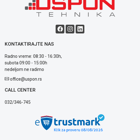
Blog
Način
plaćanja
Isporuka
KONTAKTIRAJTE NAS
Podrška
Opšti
Radno vreme: 08:30 - 16:30h,
uslovi
subota 09:00 - 15:00h
poslovanja
nedeljom ne radimo
Saobraznost
office@uspon.rs
i
reklamacije
CALL CENTER
Usluge
prijava
032/346-745
kvara
Politika
privatnosti
Politika
o
kolačićima