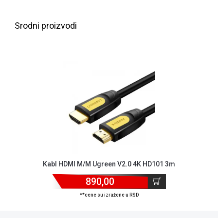
NADZOR I
SIGURNOSNA
OPREMA
Srodni proizvodi
SOFTWARE
KABLOVI I
ADAPTERI
KANCELARIJSKI
MATERIJAL
SVE
ZA
KUĆU
ŠKOLSKI
Kabl HDMI M/M Ugreen V2.0 4K HD101 3m
PRIBOR
890,00
BICIKLE
**cene su izražene u RSD
I
FITNES