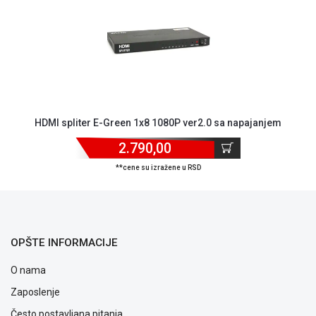
ALAT I
BAŠTA
OUTLET
KRIPTO
IGRAČKE
HDMI spliter E-Green 1x8 1080P ver2.0 sa napajanjem
2.790,00
**cene su izražene u RSD
OPŠTE INFORMACIJE
O nama
Zaposlenje
Često postavljana pitanja