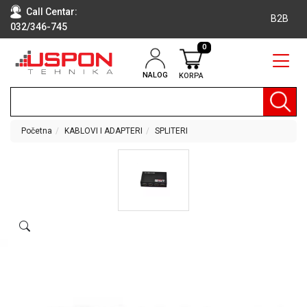
Call Centar:
B2B
032/346-745
0
NALOG
KORPA
RAČUNARI
BELA
TEHNIKA
Početna
KABLOVI I ADAPTERI
SPLITERI
KLIME I
DODATNA
OPREMA
TV,
AUDIO,
VIDEO
LAPTOP I
TABLET
RAČUNARI