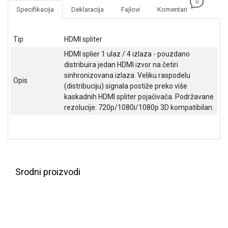
0
NADZOR I
Specifikacija
Deklaracija
Fajlovi
Komentari
SIGURNOSNA
OPREMA
Tip
HDMI spliter
SOFTWARE
HDMI splier 1 ulaz / 4 izlaza - pouzdano
distribuira jedan HDMI izvor na četiri
KABLOVI I
sinhronizovana izlaza. Veliku raspodelu
ADAPTERI
Opis
(distribuciju) signala postiže preko više
KANCELARIJSKI
kaskadnih HDMI spliter pojačivača. Podržavane
MATERIJAL
rezolucije: 720p/1080i/1080p 3D kompatibilan.
SVE
ZA
KUĆU
ŠKOLSKI
Srodni proizvodi
PRIBOR
BICIKLE
I
FITNES