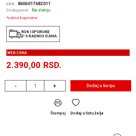
8606017682011
EAN:
GAMING
Na stanju
Dostupnost:
EELEKTRO
*uslovi kupovine
ZAŠTITA
ROK ISPORUKE
SOLARNI
2-5 RADNIH DANA
SISTEMI
WEB CENA
MREŽNA
OPREMA
2.390,00
RSD.
ŠTAMPAČI,
SKENERI I
FOTOKOPIRI
-
+
Dodaj u korpu
Količina
FOTOAPARATI
I KAMERE
Štampaj
Dodaj
u listu želja
GPS
NAVIGACIJE
VIDEO