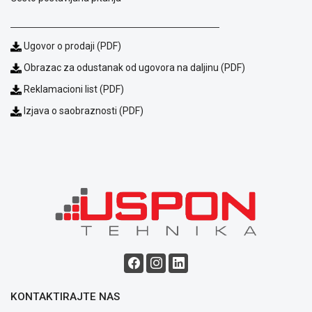
Ugovor o prodaji (PDF)
Obrazac za odustanak od ugovora na daljinu (PDF)
Reklamacioni list (PDF)
Izjava o saobraznosti (PDF)
Blog
Način
plaćanja
Isporuka
Podrška
Opšti
uslovi
poslovanja
Saobraznost
i
reklamacije
Usluge
KONTAKTIRAJTE NAS
prijava
kvara