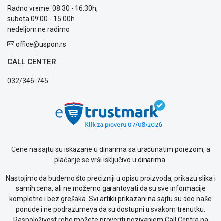
Radno vreme: 08:30 - 16:30h,
Politika
subota 09:00 - 15:00h
privatnosti
nedeljom ne radimo
Politika
o
office@uspon.rs
kolačićima
CALL CENTER
Provera
garancije
032/346-745
OUTLET
Kontakt
WEB
KREDIT
Cene na sajtu su iskazane u dinarima sa uračunatim porezom, a
plaćanje se vrši isključivo u dinarima.
Nastojimo da budemo što precizniji u opisu proizvoda, prikazu slika i
samih cena, ali ne možemo garantovati da su sve informacije
kompletne i bez grešaka. Svi artikli prikazani na sajtu su deo naše
ponude i ne podrazumeva da su dostupni u svakom trenutku.
Raspoloživost robe možete proveriti pozivanjem Call Centra na