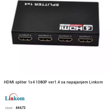
MONITORI
I
DODATNA
OPREMA
MOBILNI I
FIKSNI
TELEFONI
MALI
KUĆNI
APARATI
NEGA
LICA I
TELA
HDMI spliter 1x4 1080P ver1.4 sa napajanjem Linkom
RAČUNARSKE
KOMPONENTE
RAČUNARSKE
PERIFERIJE
44673
Ident: