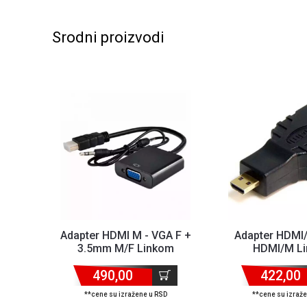
Srodni proizvodi
Adapter HDMI M - VGA F +
Adapter HDMI/
3.5mm M/F Linkom
HDMI/M L
490,00
422,00
**cene su izražene u RSD
**cene su izraž