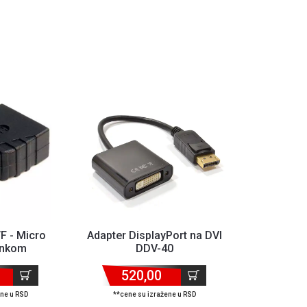
F - Micro
Adapter DisplayPort na DVI
inkom
DDV-40
520,00
ene u RSD
**cene su izražene u RSD