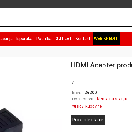
laćanja
Isporuka
Podrška
OUTLET
Kontakt
WEB KREDIT
HDMI Adapter prod
/
26200
Ident:
Nema na stanju
Dostupnost:
*uslovi kupovine
Proverite stanje