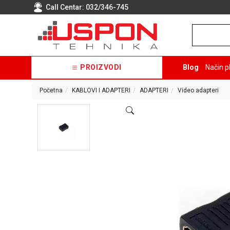
Call Centar:
032/346-745
PROIZVODI
Blog
Način p
Početna
KABLOVI I ADAPTERI
ADAPTERI
Video adapteri