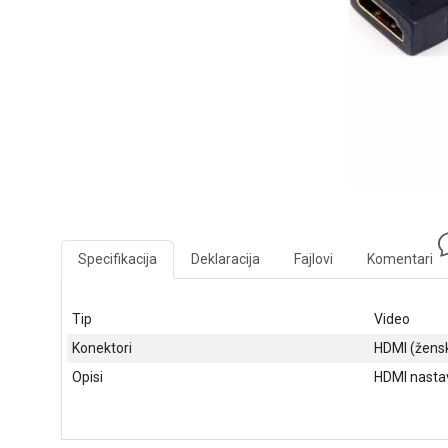
Specifikacija
Deklaracija
Fajlovi
Komentari
Tip
Video
Konektori
HDMI (žensk
Opisi
HDMI nastav