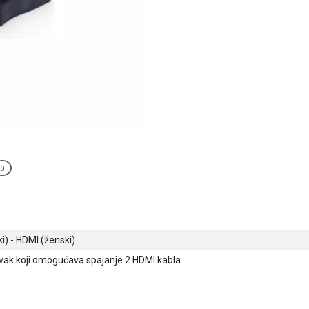
0
i) - HDMI (ženski)
ak koji omogućava spajanje 2 HDMI kabla.