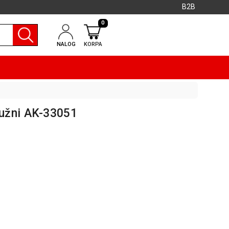
B2B
0
NALOG
KORPA
užni AK-33051