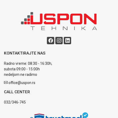
uslovi
poslovanja
Saobraznost
i
reklamacije
Usluge
prijava
kvara
Politika
privatnosti
KONTAKTIRAJTE NAS
Politika
o
Radno vreme: 08:30 - 16:30h,
kolačićima
subota 09:00 - 15:00h
Provera
nedeljom ne radimo
garancije
office@uspon.rs
OUTLET
Kontakt
CALL CENTER
WEB
KREDIT
032/346-745