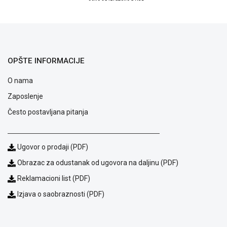
OPŠTE INFORMACIJE
O nama
Zaposlenje
Često postavljana pitanja
Ugovor o prodaji (PDF)
Obrazac za odustanak od ugovora na daljinu (PDF)
Blog
Način
Reklamacioni list (PDF)
plaćanja
Izjava o saobraznosti (PDF)
Isporuka
Podrška
Opšti