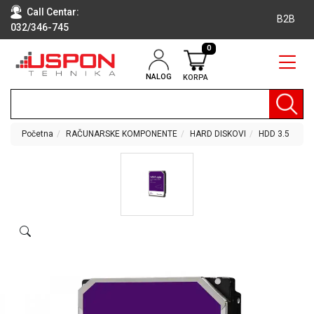
Call Centar:
B2B
032/346-745
0
NALOG
KORPA
RAČUNARI
BELA
TEHNIKA
Početna
RAČUNARSKE KOMPONENTE
HARD DISKOVI
HDD 3.5
KLIME I
DODATNA
OPREMA
TV,
AUDIO,
VIDEO
LAPTOP I
TABLET
RAČUNARI