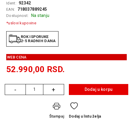
92342
Ident:
GAMING
718037889245
EAN:
Na stanju
Dostupnost:
EELEKTRO
ZAŠTITA
*uslovi kupovine
SOLARNI
ROK ISPORUKE
SISTEMI
2-5 RADNIH DANA
MREŽNA
WEB CENA
OPREMA
52.990,00
RSD.
ŠTAMPAČI,
SKENERI I
FOTOKOPIRI
-
+
Dodaj u korpu
Količina
FOTOAPARATI
I KAMERE
GPS
Štampaj
Dodaj
u listu želja
NAVIGACIJE
VIDEO