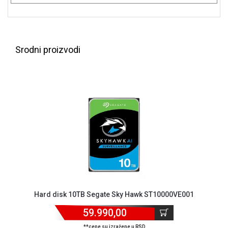
ALAT I
BAŠTA
OUTLET
Srodni proizvodi
KRIPTO
IGRAČKE
Hard disk 10TB Segate Sky Hawk ST10000VE001
59.990,00
**cene su izražene u RSD