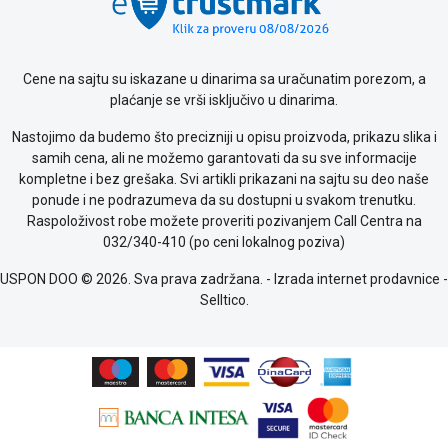
Cene na sajtu su iskazane u dinarima sa uračunatim porezom, a
plaćanje se vrši isključivo u dinarima.
Nastojimo da budemo što precizniji u opisu proizvoda, prikazu slika i
samih cena, ali ne možemo garantovati da su sve informacije
kompletne i bez grešaka. Svi artikli prikazani na sajtu su deo naše
ponude i ne podrazumeva da su dostupni u svakom trenutku.
Raspoloživost robe možete proveriti pozivanjem Call Centra na
032/340-410 (po ceni lokalnog poziva)
USPON DOO © 2026. Sva prava zadržana. -
Izrada internet prodavnice
-
Selltico.