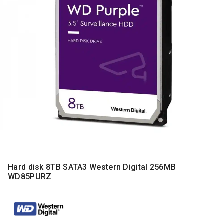
MONITORI
I
DODATNA
OPREMA
MOBILNI I
FIKSNI
TELEFONI
MALI
KUĆNI
APARATI
NEGA
LICA I
TELA
Hard disk 8TB SATA3 Western Digital 256MB
RAČUNARSKE
WD85PURZ
KOMPONENTE
RAČUNARSKE
PERIFERIJE