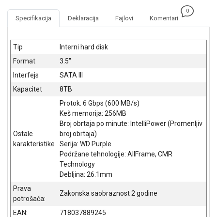
NADZOR I
0
SIGURNOSNA
Specifikacija
Deklaracija
Fajlovi
Komentari
OPREMA
SOFTWARE
Tip
Interni hard disk
Format
3.5"
KABLOVI I
ADAPTERI
Interfejs
SATA III
Kapacitet
8TB
KANCELARIJSKI
MATERIJAL
Protok: 6 Gbps (600 MB/s)
Keš memorija: 256MB
SVE
Broj obrtaja po minute: IntelliPower (Promenljiv
ZA
Ostale
broj obrtaja)
KUĆU
karakteristike
Serija: WD Purple
Podržane tehnologije: AllFrame, CMR
ŠKOLSKI
Technology
PRIBOR
Debljina: 26.1mm
BICIKLE
Prava
Zakonska saobraznost 2 godine
I
potrošača:
FITNES
EAN:
718037889245