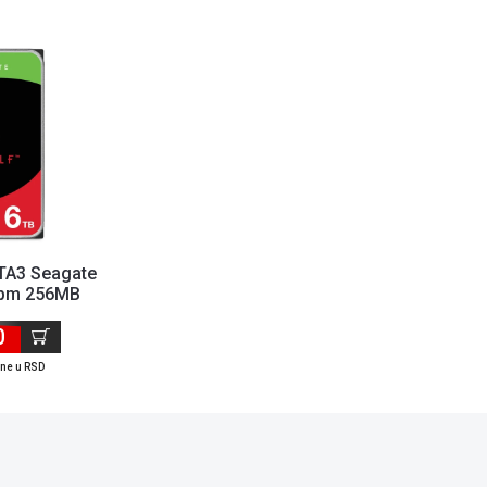
ATA3 Seagate
rpm 256MB
N006
0
ene u RSD