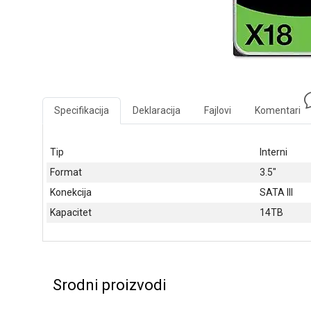
Specifikacija
Deklaracija
Fajlovi
Komentari
Tip
Interni
Format
3.5"
Konekcija
SATA III
Kapacitet
14TB
Srodni proizvodi