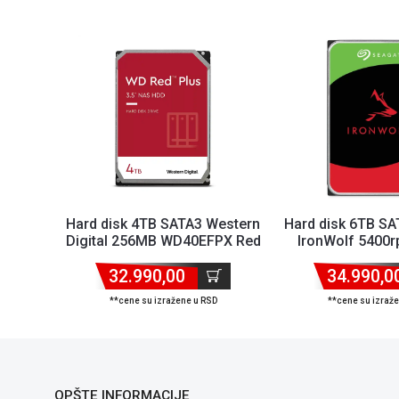
Hard disk 4TB SATA3 Western
Hard disk 6TB S
Digital 256MB WD40EFPX Red
IronWolf 5400
Plus
ST6000V
32.990,00
34.990,0
**cene su izražene u RSD
**cene su izraž
OPŠTE INFORMACIJE