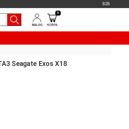
B2B
0
NALOG
KORPA
TA3 Seagate Exos X18