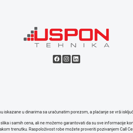
su iskazane u dinarima sa uračunatim porezom, a plaćanje se vrši isključ
slika i samih cena, ali ne možemo garantovati da su sve informacije komp
kom trenutku. Raspoloživost robe možete proveriti pozivanjem Call Ce