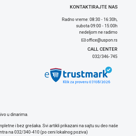
KONTAKTIRAJTE NAS
Radno vreme: 08:30 - 16:30h,
subota 09:00 - 15:00h
nedeljom ne radimo
office@uspon.rs
CALL CENTER
032/346-745
ivo u dinarima.
letne i bez grešaka. Svi artikli prikazani na sajtu su deo naše
ntra na 032/340-410 (po ceni lokalnog poziva)