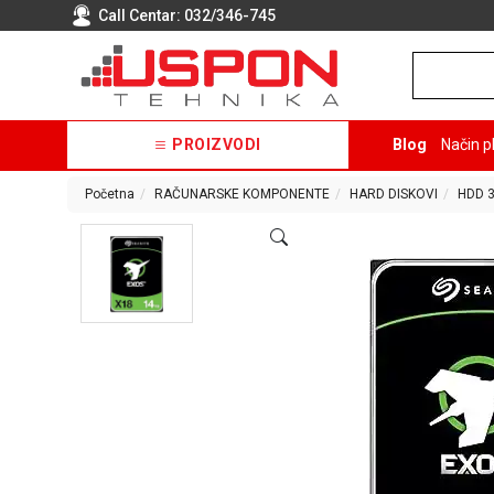
Call Centar:
032/346-745
PROIZVODI
Blog
Način p
Početna
RAČUNARSKE KOMPONENTE
HARD DISKOVI
HDD 3