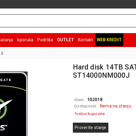
laćanja
Isporuka
Podrška
OUTLET
Kontakt
WEB KREDIT
.5
Hard disk 14TB SA
ST14000NM000J
102018
Ident:
Nema na stanju
Dostupnost:
*uslovi kupovine
Proverite stanje