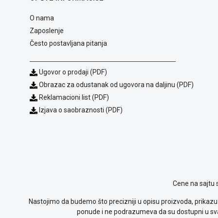
O nama
Zaposlenje
Često postavljana pitanja
Ugovor o prodaji (PDF)
Obrazac za odustanak od ugovora na daljinu (PDF)
Reklamacioni list (PDF)
Izjava o saobraznosti (PDF)
Cene na sajtu 
Nastojimo da budemo što precizniji u opisu proizvoda, prikazu 
ponude i ne podrazumeva da su dostupni u sva