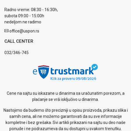
plaćanja
Isporuka
Radno vreme: 08:30 - 16:30h,
Podrška
subota 09:00 - 15:00h
Opšti
nedeljom ne radimo
uslovi
poslovanja
office@uspon.rs
Saobraznost
CALL CENTER
i
reklamacije
032/346-745
Usluge
prijava
kvara
Politika
privatnosti
Politika
o
Cene na sajtu su iskazane u dinarima sa uračunatim porezom, a
kolačićima
plaćanje se vrši isključivo u dinarima.
Provera
Nastojimo da budemo što precizniji u opisu proizvoda, prikazu slika i
garancije
samih cena, ali ne možemo garantovati da su sve informacije
OUTLET
kompletne i bez grešaka. Svi artikli prikazani na sajtu su deo naše
Kontakt
ponude i ne podrazumeva da su dostupni u svakom trenutku.
WEB