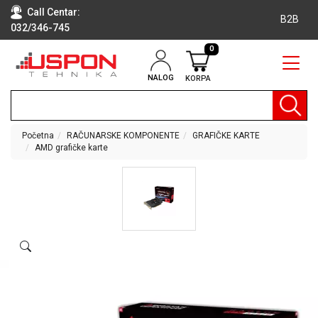
Call Centar:
B2B
032/346-745
0
NALOG
KORPA
RAČUNARI
BELA
TEHNIKA
Početna
RAČUNARSKE KOMPONENTE
GRAFIČKE KARTE
AMD grafičke karte
KLIME I
DODATNA
OPREMA
TV,
AUDIO,
VIDEO
LAPTOP I
TABLET
RAČUNARI