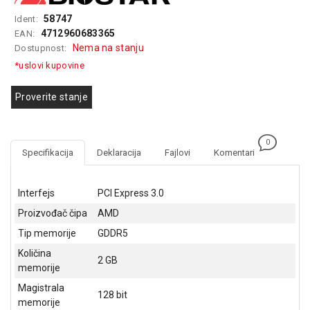
GAMING
58747
Ident:
4712960683365
EAN:
EELEKTRO
Nema na stanju
Dostupnost:
ZAŠTITA
*uslovi kupovine
SOLARNI
SISTEMI
Proverite stanje
MREŽNA
OPREMA
0
Specifikacija
Deklaracija
Fajlovi
Komentari
ŠTAMPAČI,
SKENERI I
FOTOKOPIRI
Interfejs
PCI Express 3.0
Proizvođač čipa
AMD
FOTOAPARATI
I KAMERE
Tip memorije
GDDR5
Količina
2 GB
GPS
memorije
NAVIGACIJE
Magistrala
128 bit
VIDEO
memorije