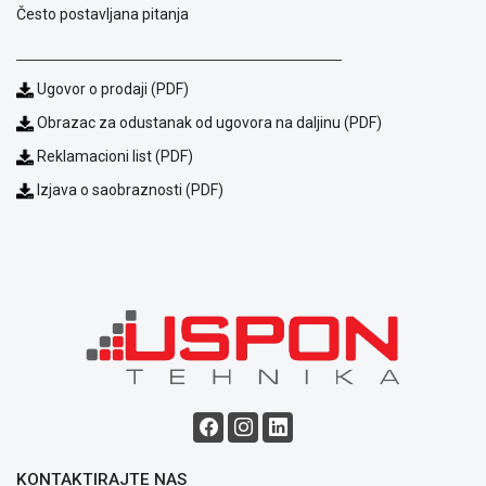
Često postavljana pitanja
ALAT I
BAŠTA
OUTLET
Ugovor o prodaji (PDF)
Obrazac za odustanak od ugovora na daljinu (PDF)
KRIPTO
Reklamacioni list (PDF)
IGRAČKE
Izjava o saobraznosti (PDF)
Blog
Način
KONTAKTIRAJTE NAS