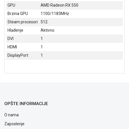
NADZOR I
GPU
AMD Radeon RX 550
SIGURNOSNA
Brzina GPU
1100/1183MHz
OPREMA
Steam procesori
512
SOFTWARE
Hlađenje
Aktivno
KABLOVI I
DVI
1
ADAPTERI
HDMI
1
KANCELARIJSKI
DisplayPort
1
MATERIJAL
SVE
ZA
KUĆU
ŠKOLSKI
PRIBOR
OPŠTE INFORMACIJE
BICIKLE
O nama
I
FITNES
Zaposlenje