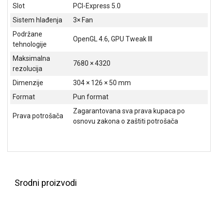
Slot
PCI-Express 5.0
ALAT I
BAŠTA
Sistem hlađenja
3× Fan
Podržane
OpenGL 4.6, GPU Tweak III
OUTLET
tehnologije
Maksimalna
KRIPTO
7680 × 4320
rezolucija
IGRAČKE
Dimenzije
304 × 126 × 50 mm
Format
Pun format
Zagarantovana sva prava kupaca po
Prava potrošača
osnovu zakona o zaštiti potrošača
Srodni proizvodi