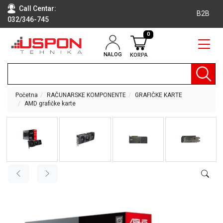
Call Centar:
B2B
032/346-745
0
NALOG
KORPA
RAČUNARI
BELA
TEHNIKA
Početna
RAČUNARSKE KOMPONENTE
GRAFIČKE KARTE
AMD grafičke karte
KLIME I
DODATNA
OPREMA
TV,
AUDIO,
VIDEO
LAPTOP I
TABLET
RAČUNARI