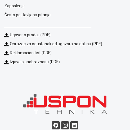
Zaposlenje
Blog
Način
Često postavljana pitanja
plaćanja
Isporuka
Podrška
Ugovor o prodaji (PDF)
Opšti
uslovi
Obrazac za odustanak od ugovora na daljinu (PDF)
poslovanja
Reklamacioni list (PDF)
Saobraznost
i
Izjava o saobraznosti (PDF)
reklamacije
Usluge
prijava
kvara
Politika
privatnosti
Politika
o
kolačićima
Provera
garancije