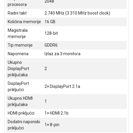
2048
NADZOR I
procesora
SIGURNOSNA
Radni takt
2.740 MHz (3.310 MHz boost clock)
OPREMA
Količina memorije
16 GB
SOFTWARE
Magistrala
128-bit
memorije
KABLOVI I
ADAPTERI
Tip memorije
GDDR6
Napomena
Izlaz za 3 monitora
KANCELARIJSKI
MATERIJAL
Ukupno
DisplayPort
2
SVE
priključaka
ZA
DisplayPort
KUĆU
2× DisplayPort 2.1a
priključci
ŠKOLSKI
Ukupno HDMI
1
PRIBOR
priključaka
HDMI priključci
1× HDMI 2.1b
BICIKLE
I
Dodatni naponski
1× 8-pin
FITNES
priključci