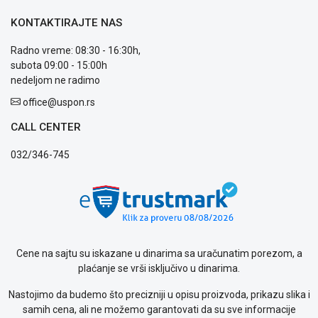
OUTLET
KONTAKTIRAJTE NAS
Kontakt
WEB
Radno vreme: 08:30 - 16:30h,
KREDIT
subota 09:00 - 15:00h
nedeljom ne radimo
office@uspon.rs
CALL CENTER
032/346-745
Cene na sajtu su iskazane u dinarima sa uračunatim porezom, a
plaćanje se vrši isključivo u dinarima.
Nastojimo da budemo što precizniji u opisu proizvoda, prikazu slika i
samih cena, ali ne možemo garantovati da su sve informacije