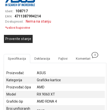
GAMING
108717
Ident:
EELEKTRO
4711387994214
EAN:
ZAŠTITA
Nema na stanju
Dostupnost:
*uslovi kupovine
SOLARNI
SISTEMI
Proverite stanje
MREŽNA
OPREMA
0
ŠTAMPAČI,
Specifikacija
Deklaracija
Fajlovi
Komentari
SKENERI I
FOTOKOPIRI
Proizvođač
ASUS
FOTOAPARATI
Kategorija
Grafičke kartice
I KAMERE
Proizvođač čipa
AMD
GPS
Model
RX 9060 XT
NAVIGACIJE
Grafički čip
AMD RDNA 4
VIDEO
Broj unificiranih