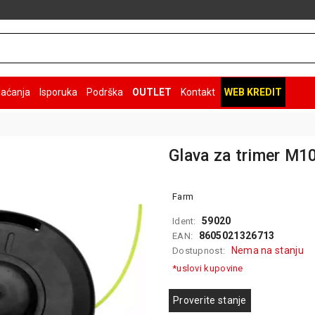
laćanja
Isporuka
Podrška
OUTLET
Kontakt
WEB KREDIT
Glava za trimer M1
Farm
59020
Ident:
8605021326713
EAN:
Nema na stanju
Dostupnost:
*uslovi kupovine
Proverite stanje