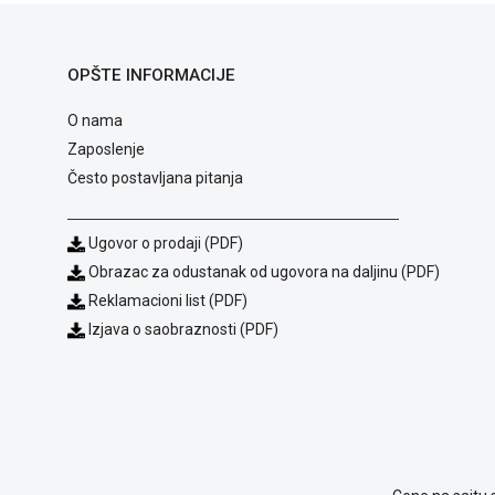
OPŠTE INFORMACIJE
O nama
Zaposlenje
Često postavljana pitanja
Ugovor o prodaji (PDF)
Obrazac za odustanak od ugovora na daljinu (PDF)
Reklamacioni list (PDF)
Izjava o saobraznosti (PDF)