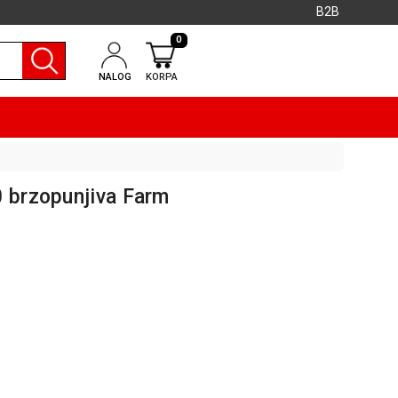
B2B
0
NALOG
KORPA
0 brzopunjiva Farm