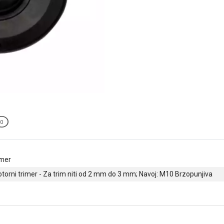
0
imer
torni trimer - Za trim niti od 2 mm do 3 mm; Navoj: M10 Brzopunjiva