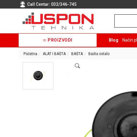
Call Centar:
032/346-745
PROIZVODI
Blog
Način p
Početna
ALAT I BAŠTA
BAŠTA
Bašta ostalo