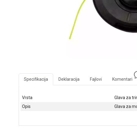
Specifikacija
Deklaracija
Fajlovi
Komentari
Vrsta
Glava za tr
Opis
Glava za mo