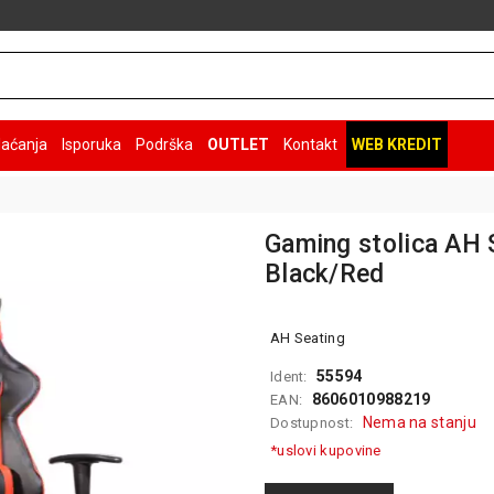
laćanja
Isporuka
Podrška
OUTLET
Kontakt
WEB KREDIT
Gaming stolica AH 
Black/Red
AH Seating
55594
Ident:
8606010988219
EAN:
Nema na stanju
Dostupnost:
*uslovi kupovine