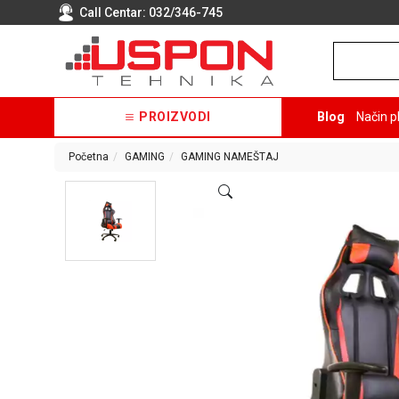
Call Centar:
032/346-745
PROIZVODI
Blog
Način p
Početna
GAMING
GAMING NAMEŠTAJ