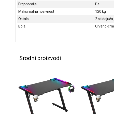
Ergonomija
Da
Maksimalna nosivnost
120 kg
Ostalo
2 skidajuća 
Boja
Crveno-crn
Srodni proizvodi