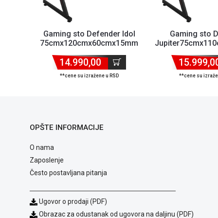
Gaming sto Defender Idol
Gaming sto 
75cmx120cmx60cmx15mm
Jupiter75cmx11
Backlight/Držač za ...
z...
14.990,00
15.999,0
**cene su izražene u RSD
**cene su izraž
OPŠTE INFORMACIJE
O nama
Zaposlenje
Često postavljana pitanja
Ugovor o prodaji (PDF)
Obrazac za odustanak od ugovora na daljinu (PDF)