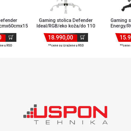
Defender
Gaming stolica Defender
Gaming s
0cmx60cmx15mm/Backlight/držač
Ideal/RGB/eko koža/do 110
Energy/R
kg/roze-bela
10
0
18.990,00
15.9
ene u RSD
**cene su izražene u RSD
**cene 