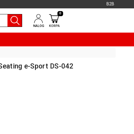
B2B
0
NALOG
KORPA
Seating e-Sport DS-042