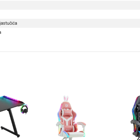
jastučića
a