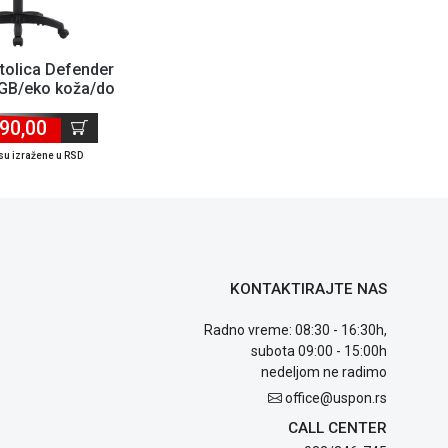
tolica Defender
GB/eko koža/do
0kg/crna
90,00
su izražene u RSD
KONTAKTIRAJTE NAS
Radno vreme: 08:30 - 16:30h,
subota 09:00 - 15:00h
nedeljom ne radimo
office@uspon.rs
CALL CENTER