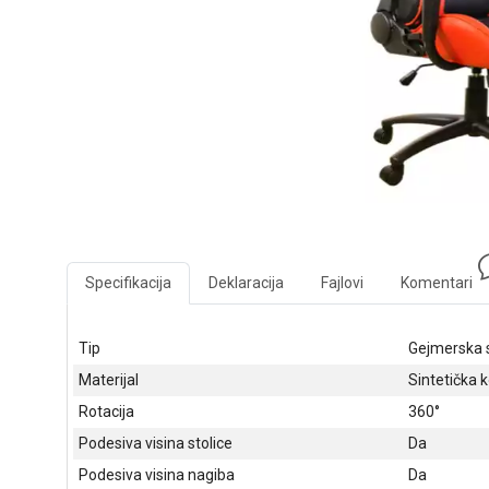
Specifikacija
Deklaracija
Fajlovi
Komentari
Tip
Gejmerska s
Materijal
Sintetička 
Rotacija
360°
Podesiva visina stolice
Da
Podesiva visina nagiba
Da