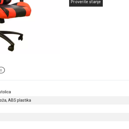
Proverite stanje
0
tolica
koža, ABS plastika