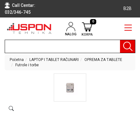
Call Centar:
B2B
032/346-745
0
NALOG
KORPA
RAČUNARI
BELA
TEHNIKA
Početna
LAPTOP I TABLET RAČUNARI
OPREMA ZA TABLETE
Futrole i torbe
KLIME I
DODATNA
OPREMA
TV,
AUDIO,
VIDEO
LAPTOP I
TABLET
RAČUNARI