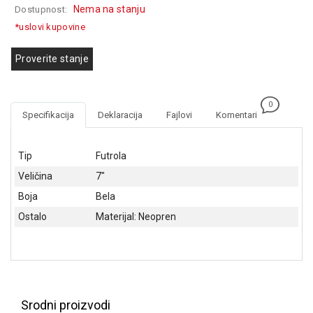
Nema na stanju
Dostupnost:
GAMING
*uslovi kupovine
EELEKTRO
ZAŠTITA
Proverite stanje
SOLARNI
SISTEMI
0
Specifikacija
Deklaracija
Fajlovi
Komentari
MREŽNA
OPREMA
Tip
Futrola
ŠTAMPAČI,
Veličina
7"
SKENERI I
FOTOKOPIRI
Boja
Bela
Ostalo
Materijal: Neopren
FOTOAPARATI
I KAMERE
GPS
NAVIGACIJE
Srodni proizvodi
VIDEO