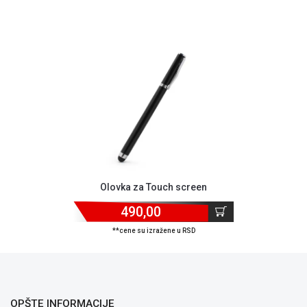
NADZOR I
SIGURNOSNA
OPREMA
SOFTWARE
KABLOVI I
ADAPTERI
KANCELARIJSKI
MATERIJAL
SVE
ZA
Olovka za Touch screen
KUĆU
490,00
ŠKOLSKI
**cene su izražene u RSD
PRIBOR
BICIKLE
I
FITNES
OPŠTE INFORMACIJE