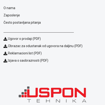
ALAT I
O nama
BAŠTA
Zaposlenje
OUTLET
Često postavljana pitanja
KRIPTO
IGRAČKE
Ugovor o prodaji (PDF)
Obrazac za odustanak od ugovora na daljinu (PDF)
Reklamacioni list (PDF)
Izjava o saobraznosti (PDF)
Blog