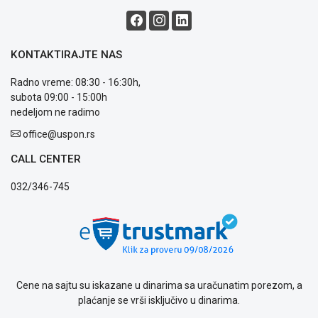
Način
plaćanja
Isporuka
KONTAKTIRAJTE NAS
Podrška
Opšti
Radno vreme: 08:30 - 16:30h,
uslovi
subota 09:00 - 15:00h
poslovanja
nedeljom ne radimo
Saobraznost
i
office@uspon.rs
reklamacije
CALL CENTER
Usluge
prijava
032/346-745
kvara
Politika
privatnosti
Politika
o
kolačićima
Provera
Cene na sajtu su iskazane u dinarima sa uračunatim porezom, a
garancije
plaćanje se vrši isključivo u dinarima.
OUTLET