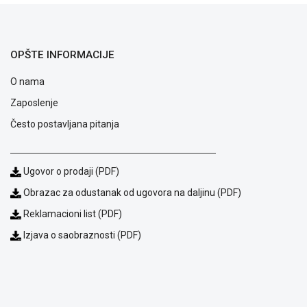
ALAT I
BAŠTA
OPŠTE INFORMACIJE
OUTLET
O nama
KRIPTO
Zaposlenje
IGRAČKE
Često postavljana pitanja
Ugovor o prodaji (PDF)
Obrazac za odustanak od ugovora na daljinu (PDF)
Reklamacioni list (PDF)
Izjava o saobraznosti (PDF)