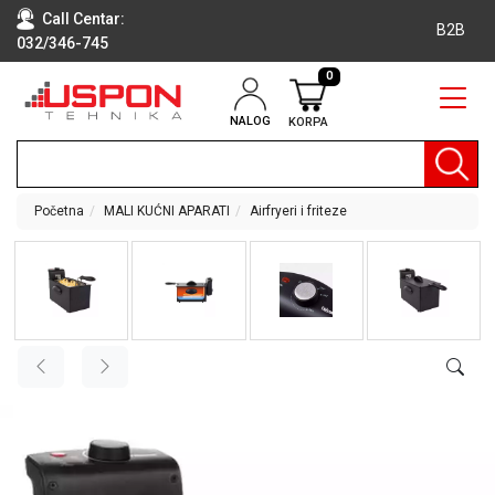
Call Centar:
B2B
032/346-745
0
NALOG
KORPA
RAČUNARI
BELA
TEHNIKA
Početna
MALI KUĆNI APARATI
Airfryeri i friteze
KLIME I
DODATNA
OPREMA
TV,
AUDIO,
VIDEO
LAPTOP I
TABLET
RAČUNARI