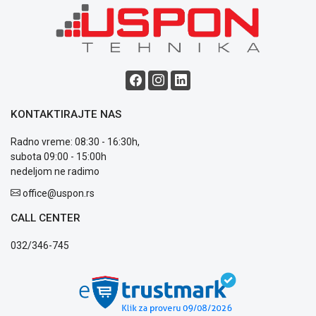
Blog
Način
plaćanja
Isporuka
KONTAKTIRAJTE NAS
Podrška
Opšti
Radno vreme: 08:30 - 16:30h,
uslovi
subota 09:00 - 15:00h
poslovanja
nedeljom ne radimo
Saobraznost
i
office@uspon.rs
reklamacije
CALL CENTER
Usluge
prijava
032/346-745
kvara
Politika
privatnosti
Politika
o