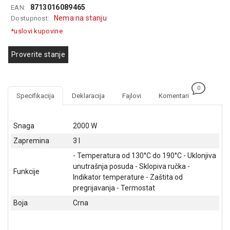
8713016089465
EAN:
GAMING
Nema na stanju
Dostupnost:
EELEKTRO
*uslovi kupovine
ZAŠTITA
Proverite stanje
SOLARNI
SISTEMI
0
MREŽNA
Specifikacija
Deklaracija
Fajlovi
Komentari
OPREMA
ŠTAMPAČI,
Snaga
2000 W
SKENERI I
Zapremina
3 l
FOTOKOPIRI
- Temperatura od 130°C do 190°C - Uklonjiva
FOTOAPARATI
unutrašnja posuda - Sklopiva ručka -
Funkcije
I KAMERE
Indikator temperature - Zaštita od
pregrijavanja - Termostat
GPS
Boja
Crna
NAVIGACIJE
VIDEO