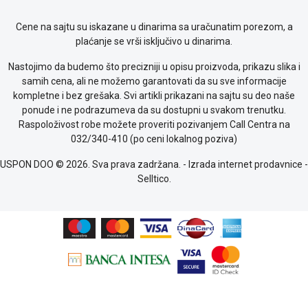
kolačićima
Provera
Cene na sajtu su iskazane u dinarima sa uračunatim porezom, a
garancije
plaćanje se vrši isključivo u dinarima.
OUTLET
Kontakt
Nastojimo da budemo što precizniji u opisu proizvoda, prikazu slika i
WEB
samih cena, ali ne možemo garantovati da su sve informacije
KREDIT
kompletne i bez grešaka. Svi artikli prikazani na sajtu su deo naše
ponude i ne podrazumeva da su dostupni u svakom trenutku.
Raspoloživost robe možete proveriti pozivanjem Call Centra na
032/340-410 (po ceni lokalnog poziva)
USPON DOO © 2026. Sva prava zadržana. -
Izrada internet prodavnice
-
Selltico.