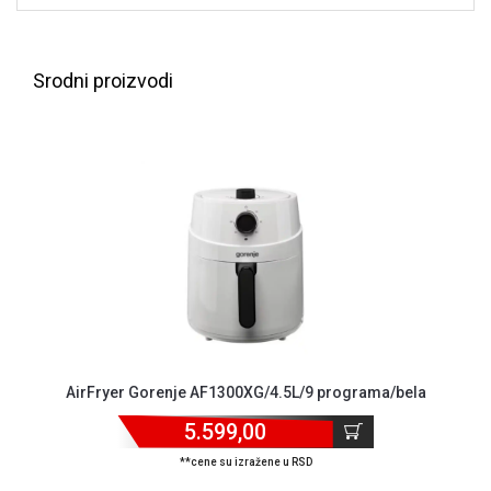
NADZOR I
SIGURNOSNA
OPREMA
Srodni proizvodi
SOFTWARE
KABLOVI I
ADAPTERI
KANCELARIJSKI
MATERIJAL
SVE
ZA
KUĆU
ŠKOLSKI
PRIBOR
AirFryer Gorenje AF1300XG/4.5L/9 programa/bela
BICIKLE
5.599,00
I
**cene su izražene u RSD
FITNES