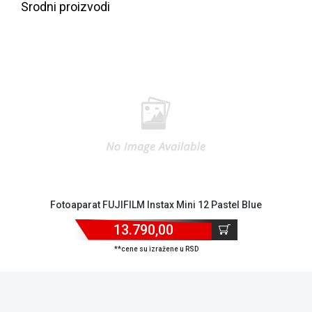
Srodni proizvodi
Blog
Način
plaćanja
Fotoaparat FUJIFILM Instax Mini 12 Pastel Blue
Isporuka
Podrška
13.790,00
Opšti
**cene su izražene u RSD
uslovi
poslovanja
Saobraznost
i
reklamacije