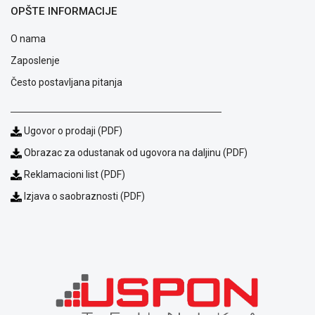
OPŠTE INFORMACIJE
Usluge
prijava
O nama
kvara
Politika
Zaposlenje
privatnosti
Često postavljana pitanja
Politika
o
kolačićima
Provera
Ugovor o prodaji (PDF)
garancije
Obrazac za odustanak od ugovora na daljinu (PDF)
OUTLET
Reklamacioni list (PDF)
Kontakt
WEB
Izjava o saobraznosti (PDF)
KREDIT