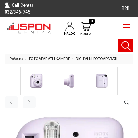
Call Centar:
B2B
032/346-745
0
NALOG
KORPA
RAČUNARI
BELA
TEHNIKA
Početna
FOTOAPARATI I KAMERE
DIGITALNI FOTOAPARATI
KLIME I
DODATNA
OPREMA
TV,
AUDIO,
VIDEO
LAPTOP I
TABLET
RAČUNARI