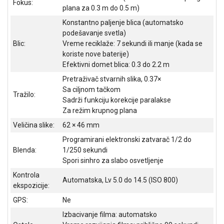
Fokus:
plana za 0.3 m do 0.5 m)
ALAT I
BAŠTA
Konstantno paljenje blica (automatsko
podešavanje svetla)
OUTLET
Blic:
Vreme reciklaže: 7 sekundi ili manje (kada se
koriste nove baterije)
KRIPTO
Efektivni domet blica: 0.3 do 2.2 m
Pretraživač stvarnih slika, 0.37×
IGRAČKE
Sa ciljnom tačkom
Tražilo:
Sadrži funkciju korekcije paralakse
Za režim krupnog plana
Veličina slike:
62 × 46 mm
Programirani elektronski zatvarač 1/2 do
Blenda:
1/250 sekundi
Spori sinhro za slabo osvetljenje
Kontrola
Automatska, Lv 5.0 do 14.5 (ISO 800)
ekspozicije:
GPS:
Ne
Izbacivanje filma: automatsko