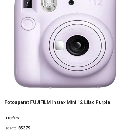
MONITORI
I
DODATNA
OPREMA
MOBILNI I
FIKSNI
TELEFONI
MALI
KUĆNI
APARATI
NEGA
LICA I
TELA
RAČUNARSKE
Fotoaparat FUJIFILM Instax Mini 12 Lilac Purple
KOMPONENTE
RAČUNARSKE
Fujifilm
PERIFERIJE
85379
Ident: