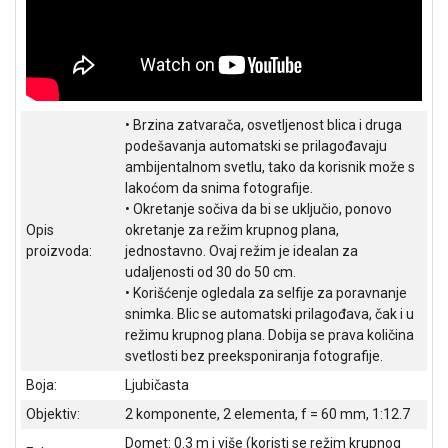
NADZOR I
SIGURNOSNA
OPREMA
SOFTWARE
• Brzina zatvarača, osvetljenost blica i druga
KABLOVI I
podešavanja automatski se prilagođavaju
ADAPTERI
ambijentalnom svetlu, tako da korisnik može s
lakoćom da snima fotografije.
KANCELARIJSKI
MATERIJAL
• Okretanje sočiva da bi se uključio, ponovo
Opis
okretanje za režim krupnog plana,
SVE
proizvoda:
jednostavno. Ovaj režim je idealan za
ZA
udaljenosti od 30 do 50 cm.
KUĆU
• Korišćenje ogledala za selfije za poravnanje
snimka. Blic se automatski prilagođava, čak i u
ŠKOLSKI
režimu krupnog plana. Dobija se prava količina
PRIBOR
svetlosti bez preeksponiranja fotografije.
Boja:
Ljubičasta
BICIKLE
I
Objektiv:
2 komponente, 2 elementa, f = 60 mm, 1:12.7
FITNES
Domet: 0.3 m i više (koristi se režim krupnog