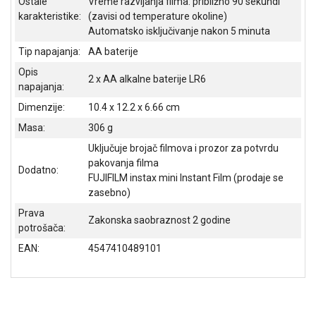
Ostale
Vreme razvijanja filma: približno 90 sekundi
karakteristike:
(zavisi od temperature okoline)
Automatsko isključivanje nakon 5 minuta
Tip napajanja:
AA baterije
Opis
2 x AA alkalne baterije LR6
napajanja:
Dimenzije:
10.4 x 12.2 x 6.66 cm
Masa:
306 g
Uključuje brojač filmova i prozor za potvrdu
pakovanja filma
Dodatno:
FUJIFILM instax mini Instant Film (prodaje se
zasebno)
Prava
Zakonska saobraznost 2 godine
potrošača:
EAN:
4547410489101