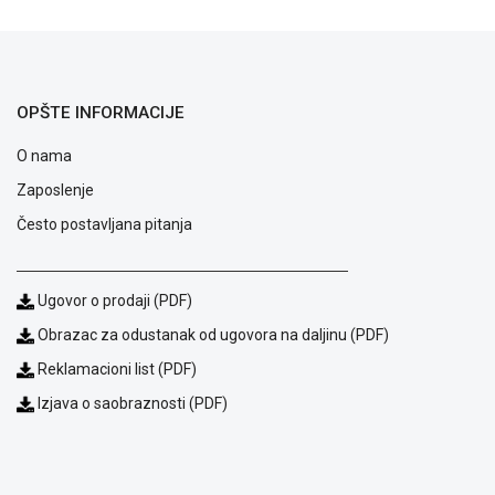
NADZOR I
SIGURNOSNA
OPREMA
SOFTWARE
OPŠTE INFORMACIJE
KABLOVI I
O nama
ADAPTERI
Zaposlenje
KANCELARIJSKI
Često postavljana pitanja
MATERIJAL
SVE
ZA
Ugovor o prodaji (PDF)
KUĆU
Obrazac za odustanak od ugovora na daljinu (PDF)
ŠKOLSKI
Reklamacioni list (PDF)
PRIBOR
Izjava o saobraznosti (PDF)
BICIKLE
I
FITNES