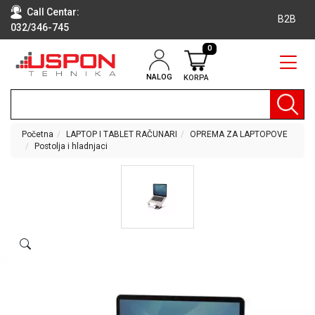
Call Centar:
B2B
032/346-745
0
NALOG
KORPA
RAČUNARI
BELA
TEHNIKA
Početna
LAPTOP I TABLET RAČUNARI
OPREMA ZA LAPTOPOVE
Postolja i hladnjaci
KLIME I
DODATNA
OPREMA
TV,
AUDIO,
VIDEO
LAPTOP I
TABLET
RAČUNARI