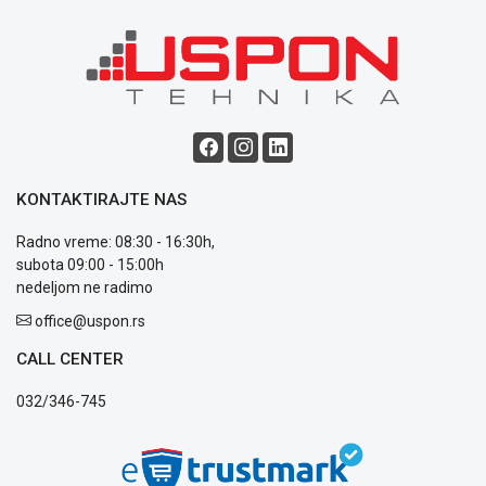
ALAT I
BAŠTA
OUTLET
KRIPTO
IGRAČKE
KONTAKTIRAJTE NAS
Radno vreme: 08:30 - 16:30h,
subota 09:00 - 15:00h
nedeljom ne radimo
Blog
office@uspon.rs
Način
plaćanja
CALL CENTER
Isporuka
Podrška
032/346-745
Opšti
uslovi
poslovanja
Saobraznost