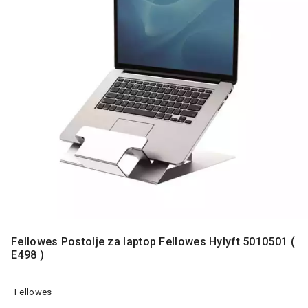
MONITORI
I
DODATNA
OPREMA
MOBILNI I
FIKSNI
TELEFONI
MALI
KUĆNI
APARATI
NEGA
LICA I
TELA
RAČUNARSKE
Fellowes Postolje za laptop Fellowes Hylyft 5010501 (
KOMPONENTE
E498 )
RAČUNARSKE
PERIFERIJE
Fellowes