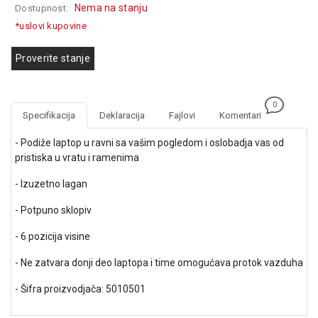
Nema na stanju
Dostupnost:
GAMING
*uslovi kupovine
EELEKTRO
ZAŠTITA
Proverite stanje
SOLARNI
SISTEMI
0
Specifikacija
Deklaracija
Fajlovi
Komentari
MREŽNA
OPREMA
- Podiže laptop u ravni sa vašim pogledom i oslobadja vas od
pristiska u vratu i ramenima
ŠTAMPAČI,
SKENERI I
- Izuzetno lagan
FOTOKOPIRI
- Potpuno sklopiv
FOTOAPARATI
- 6 pozicija visine
I KAMERE
- Ne zatvara donji deo laptopa i time omogućava protok vazduha
GPS
NAVIGACIJE
- Šifra proizvodjača: 5010501
VIDEO