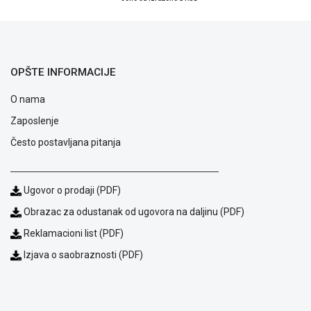
ALAT I
BAŠTA
OUTLET
OPŠTE INFORMACIJE
KRIPTO
O nama
IGRAČKE
Zaposlenje
Često postavljana pitanja
Ugovor o prodaji (PDF)
Obrazac za odustanak od ugovora na daljinu (PDF)
Reklamacioni list (PDF)
Izjava o saobraznosti (PDF)