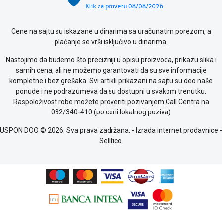
kolačićima
Provera
garancije
Cene na sajtu su iskazane u dinarima sa uračunatim porezom, a
OUTLET
plaćanje se vrši isključivo u dinarima.
Kontakt
Nastojimo da budemo što precizniji u opisu proizvoda, prikazu slika i
WEB
samih cena, ali ne možemo garantovati da su sve informacije
KREDIT
kompletne i bez grešaka. Svi artikli prikazani na sajtu su deo naše
ponude i ne podrazumeva da su dostupni u svakom trenutku.
Raspoloživost robe možete proveriti pozivanjem Call Centra na
032/340-410 (po ceni lokalnog poziva)
USPON DOO © 2026. Sva prava zadržana. -
Izrada internet prodavnice
-
Selltico.