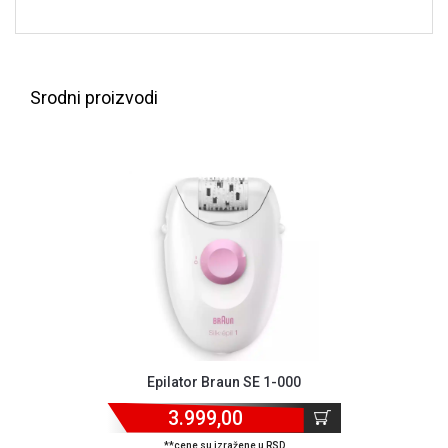
NADZOR I
SIGURNOSNA
OPREMA
SOFTWARE
Srodni proizvodi
KABLOVI I
ADAPTERI
KANCELARIJSKI
MATERIJAL
SVE
ZA
KUĆU
ŠKOLSKI
PRIBOR
Epilator Braun SE 1-000
BICIKLE
I
3.999,00
FITNES
**cene su izražene u RSD