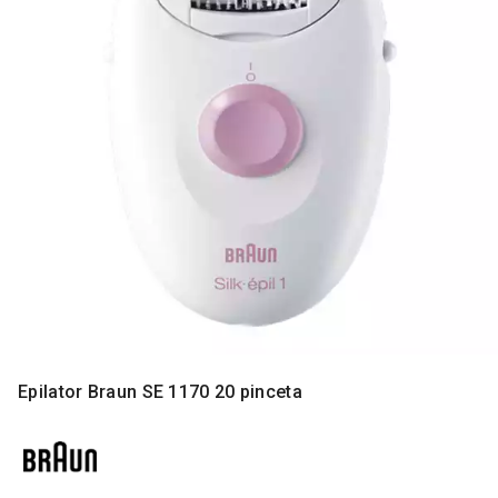
MONITORI
I
DODATNA
OPREMA
MOBILNI I
FIKSNI
TELEFONI
MALI
KUĆNI
APARATI
NEGA
LICA I
TELA
RAČUNARSKE
Epilator Braun SE 1170 20 pinceta
KOMPONENTE
RAČUNARSKE
PERIFERIJE