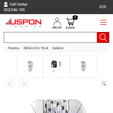
Call Centar:
B2B
032/346-745
0
NALOG
KORPA
RAČUNARI
BELA
TEHNIKA
Početna
NEGA LICA I TELA
Epilatori
KLIME I
DODATNA
OPREMA
TV,
AUDIO,
VIDEO
LAPTOP I
TABLET
RAČUNARI