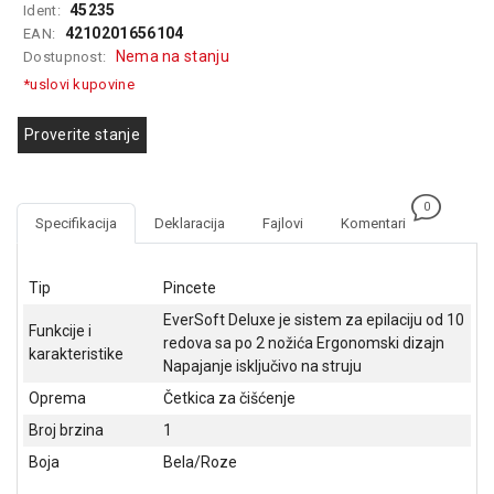
45235
Ident:
GAMING
4210201656104
EAN:
Nema na stanju
Dostupnost:
EELEKTRO
ZAŠTITA
*uslovi kupovine
SOLARNI
Proverite stanje
SISTEMI
MREŽNA
0
OPREMA
Specifikacija
Deklaracija
Fajlovi
Komentari
ŠTAMPAČI,
SKENERI I
Tip
Pincete
FOTOKOPIRI
EverSoft Deluxe je sistem za epilaciju od 10
Funkcije i
redova sa po 2 nožića Ergonomski dizajn
FOTOAPARATI
karakteristike
Napajanje isključivo na struju
I KAMERE
Oprema
Četkica za čišćenje
GPS
Broj brzina
1
NAVIGACIJE
Boja
Bela/Roze
VIDEO