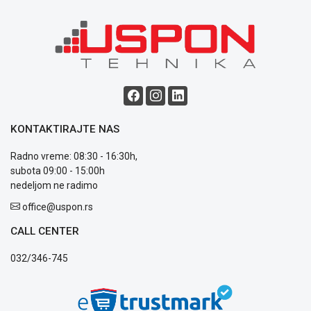
Blog
Način
plaćanja
Isporuka
Podrška
KONTAKTIRAJTE NAS
Opšti
uslovi
Radno vreme: 08:30 - 16:30h,
poslovanja
subota 09:00 - 15:00h
Saobraznost
nedeljom ne radimo
i
office@uspon.rs
reklamacije
Usluge
CALL CENTER
prijava
kvara
032/346-745
Politika
privatnosti
Politika
o