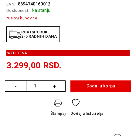
8694740160012
EAN:
GAMING
Na stanju
Dostupnost:
EELEKTRO
*uslovi kupovine
ZAŠTITA
ROK ISPORUKE
SOLARNI
2-5 RADNIH DANA
SISTEMI
WEB CENA
MREŽNA
OPREMA
3.299,00
RSD.
ŠTAMPAČI,
SKENERI I
FOTOKOPIRI
-
+
Dodaj u korpu
Količina
FOTOAPARATI
I KAMERE
Štampaj
Dodaj
u listu želja
GPS
NAVIGACIJE
VIDEO