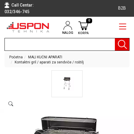
Call Centar:
B2B
032/346-745
0
NALOG
KORPA
RAČUNARI
BELA
TEHNIKA
Početna
MALI KUĆNI APARATI
Kontaktni gril / aparati za sendviče / roštilj
KLIME I
DODATNA
OPREMA
TV,
AUDIO,
VIDEO
LAPTOP I
TABLET
RAČUNARI