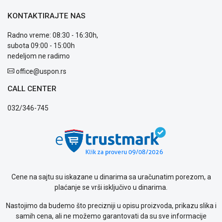
reklamacije
Usluge
KONTAKTIRAJTE NAS
prijava
kvara
Radno vreme: 08:30 - 16:30h,
Politika
subota 09:00 - 15:00h
privatnosti
nedeljom ne radimo
Politika
office@uspon.rs
o
kolačićima
CALL CENTER
Provera
garancije
032/346-745
OUTLET
Kontakt
WEB
KREDIT
Cene na sajtu su iskazane u dinarima sa uračunatim porezom, a
plaćanje se vrši isključivo u dinarima.
Nastojimo da budemo što precizniji u opisu proizvoda, prikazu slika i
samih cena, ali ne možemo garantovati da su sve informacije