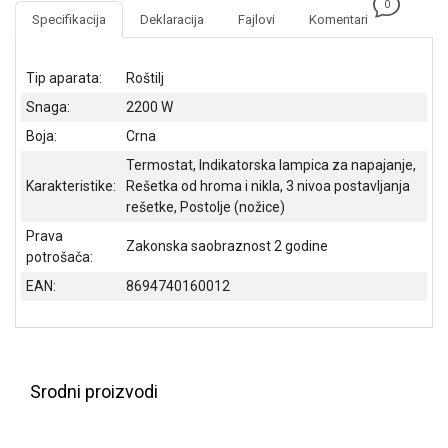
0
NADZOR I
Specifikacija
Deklaracija
Fajlovi
Komentari
SIGURNOSNA
OPREMA
Tip aparata:
Roštilj
SOFTWARE
Snaga:
2200 W
KABLOVI I
Boja:
Crna
ADAPTERI
Termostat, Indikatorska lampica za napajanje,
Karakteristike:
Rešetka od hroma i nikla, 3 nivoa postavljanja
KANCELARIJSKI
rešetke, Postolje (nožice)
MATERIJAL
Prava
Zakonska saobraznost 2 godine
SVE
potrošača:
ZA
EAN:
8694740160012
KUĆU
ŠKOLSKI
PRIBOR
BICIKLE
Srodni proizvodi
I
FITNES