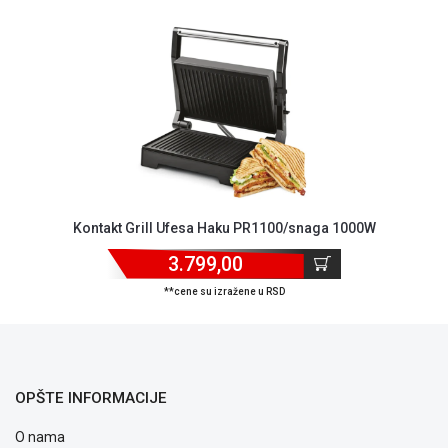
ALAT I
BAŠTA
OUTLET
KRIPTO
IGRAČKE
Kontakt Grill Ufesa Haku PR1100/snaga 1000W
3.799,00
**cene su izražene u RSD
OPŠTE INFORMACIJE
O nama