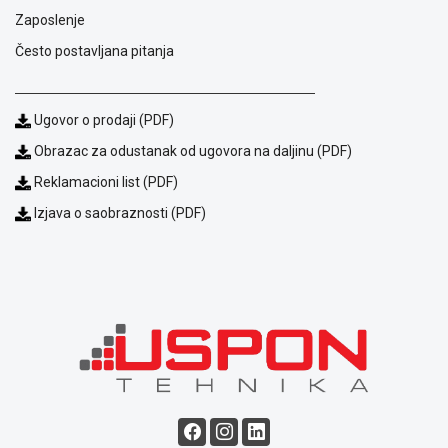
Zaposlenje
Često postavljana pitanja
Ugovor o prodaji (PDF)
Obrazac za odustanak od ugovora na daljinu (PDF)
Reklamacioni list (PDF)
Izjava o saobraznosti (PDF)
Blog
Način
plaćanja
Isporuka
Podrška
Opšti
uslovi
poslovanja
Saobraznost
i