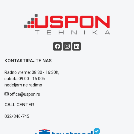
Blog
Način
plaćanja
Isporuka
Podrška
KONTAKTIRAJTE NAS
Opšti
uslovi
Radno vreme: 08:30 - 16:30h,
poslovanja
subota 09:00 - 15:00h
Saobraznost
nedeljom ne radimo
i
reklamacije
office@uspon.rs
Usluge
CALL CENTER
prijava
kvara
032/346-745
Politika
privatnosti
Politika