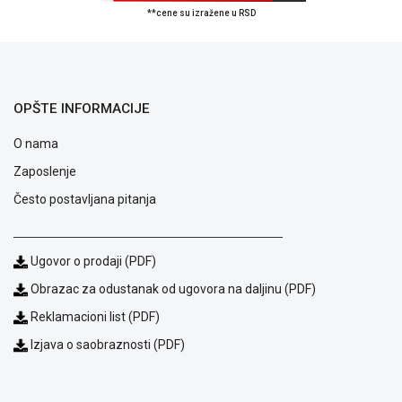
**cene su izražene u RSD
ALAT I
BAŠTA
OUTLET
OPŠTE INFORMACIJE
KRIPTO
O nama
IGRAČKE
Zaposlenje
Često postavljana pitanja
Ugovor o prodaji (PDF)
Obrazac za odustanak od ugovora na daljinu (PDF)
Reklamacioni list (PDF)
Izjava o saobraznosti (PDF)