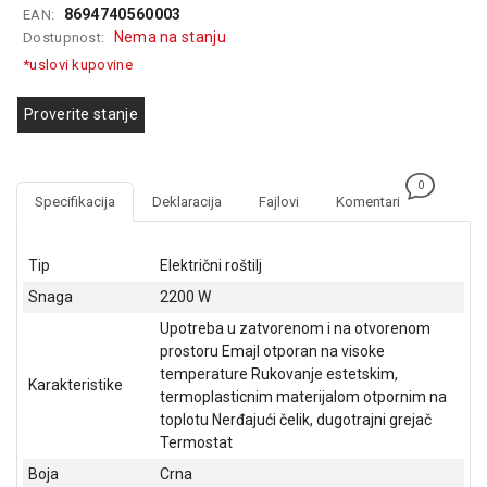
8694740560003
EAN:
GAMING
Nema na stanju
Dostupnost:
EELEKTRO
*uslovi kupovine
ZAŠTITA
Proverite stanje
SOLARNI
SISTEMI
0
MREŽNA
Specifikacija
Deklaracija
Fajlovi
Komentari
OPREMA
ŠTAMPAČI,
Tip
Električni roštilj
SKENERI I
Snaga
2200 W
FOTOKOPIRI
Upotreba u zatvorenom i na otvorenom
FOTOAPARATI
prostoru Emajl otporan na visoke
I KAMERE
temperature Rukovanje estetskim,
Karakteristike
termoplasticnim materijalom otpornim na
GPS
toplotu Nerđajući čelik, dugotrajni grejač
NAVIGACIJE
Termostat
Boja
Crna
VIDEO