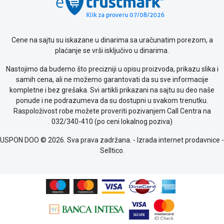
o
kolačićima
Provera
garancije
Cene na sajtu su iskazane u dinarima sa uračunatim porezom, a
OUTLET
plaćanje se vrši isključivo u dinarima.
Kontakt
WEB
Nastojimo da budemo što precizniji u opisu proizvoda, prikazu slika i
KREDIT
samih cena, ali ne možemo garantovati da su sve informacije
kompletne i bez grešaka. Svi artikli prikazani na sajtu su deo naše
ponude i ne podrazumeva da su dostupni u svakom trenutku.
Raspoloživost robe možete proveriti pozivanjem Call Centra na
032/340-410 (po ceni lokalnog poziva)
USPON DOO © 2026. Sva prava zadržana. -
Izrada internet prodavnice
-
Selltico.