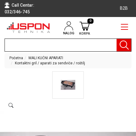
Call Centar:
B2B
032/346-745
0
NALOG
KORPA
RAČUNARI
BELA
TEHNIKA
Početna
MALI KUĆNI APARATI
Kontaktni gril / aparati za sendviče / roštilj
KLIME I
DODATNA
OPREMA
TV,
AUDIO,
VIDEO
LAPTOP I
TABLET
RAČUNARI