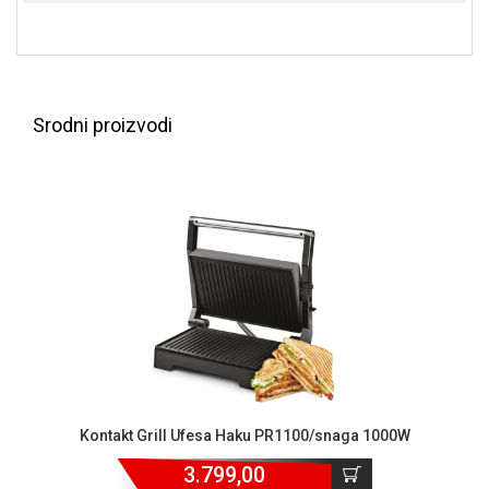
NADZOR I
SIGURNOSNA
OPREMA
SOFTWARE
Srodni proizvodi
KABLOVI I
ADAPTERI
KANCELARIJSKI
MATERIJAL
SVE
ZA
KUĆU
ŠKOLSKI
PRIBOR
BICIKLE
Kontakt Grill Ufesa Haku PR1100/snaga 1000W
I
FITNES
3.799,00