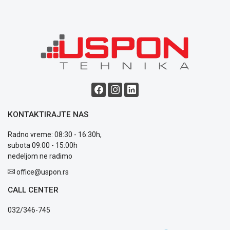
uslovi
poslovanja
Saobraznost
i
reklamacije
Usluge
prijava
kvara
Politika
privatnosti
KONTAKTIRAJTE NAS
Politika
o
Radno vreme: 08:30 - 16:30h,
kolačićima
subota 09:00 - 15:00h
Provera
nedeljom ne radimo
garancije
OUTLET
office@uspon.rs
Kontakt
CALL CENTER
WEB
KREDIT
032/346-745