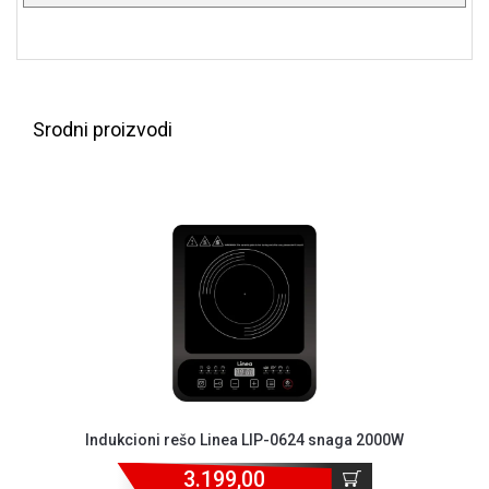
ALAT I
BAŠTA
OUTLET
Srodni proizvodi
KRIPTO
IGRAČKE
Indukcioni rešo Linea LIP-0624 snaga 2000W
3.199,00