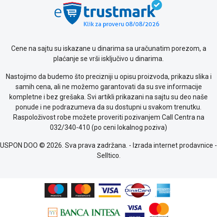
Cene na sajtu su iskazane u dinarima sa uračunatim porezom, a
plaćanje se vrši isključivo u dinarima.
Nastojimo da budemo što precizniji u opisu proizvoda, prikazu slika i
samih cena, ali ne možemo garantovati da su sve informacije
kompletne i bez grešaka. Svi artikli prikazani na sajtu su deo naše
ponude i ne podrazumeva da su dostupni u svakom trenutku.
Raspoloživost robe možete proveriti pozivanjem Call Centra na
032/340-410 (po ceni lokalnog poziva)
USPON DOO © 2026. Sva prava zadržana. -
Izrada internet prodavnice
-
Selltico.