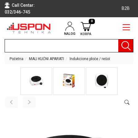
Call Centar:
B2B
032/346-745
0
NALOG
KORPA
RAČUNARI
BELA
TEHNIKA
Početna
MALI KUĆNI APARATI
Indukcione ploče / rešoi
KLIME I
DODATNA
OPREMA
TV,
AUDIO,
VIDEO
LAPTOP I
TABLET
RAČUNARI