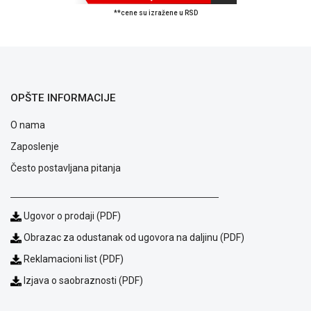
**cene su izražene u RSD
OPŠTE INFORMACIJE
O nama
Zaposlenje
Često postavljana pitanja
Ugovor o prodaji (PDF)
Blog
Obrazac za odustanak od ugovora na daljinu (PDF)
Način
Reklamacioni list (PDF)
plaćanja
Isporuka
Izjava o saobraznosti (PDF)
Podrška
Opšti