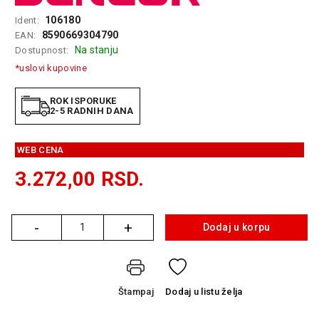
GAMING
106180
Ident:
8590669304790
EAN:
EELEKTRO
Na stanju
Dostupnost:
ZAŠTITA
*uslovi kupovine
SOLARNI
SISTEMI
ROK ISPORUKE
2-5 RADNIH DANA
MREŽNA
OPREMA
WEB CENA
ŠTAMPAČI,
3.272,00
RSD.
SKENERI I
FOTOKOPIRI
-
+
FOTOAPARATI
Dodaj u korpu
Količina
I KAMERE
GPS
NAVIGACIJE
Štampaj
Dodaj
u listu želja
VIDEO