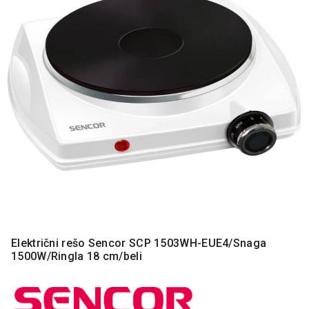
MONITORI
I
DODATNA
OPREMA
MOBILNI I
FIKSNI
TELEFONI
MALI
KUĆNI
APARATI
NEGA
LICA I
TELA
RAČUNARSKE
Električni rešo Sencor SCP 1503WH-EUE4/Snaga
KOMPONENTE
1500W/Ringla 18 cm/beli
RAČUNARSKE
PERIFERIJE