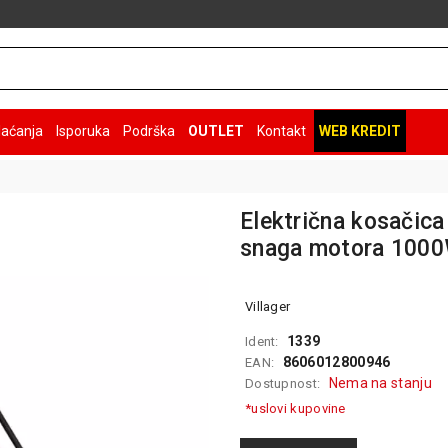
laćanja
Isporuka
Podrška
OUTLET
Kontakt
WEB KREDIT
Električna kosačica 
snaga motora 1000
Villager
1339
Ident:
8606012800946
EAN:
Nema na stanju
Dostupnost:
*uslovi kupovine