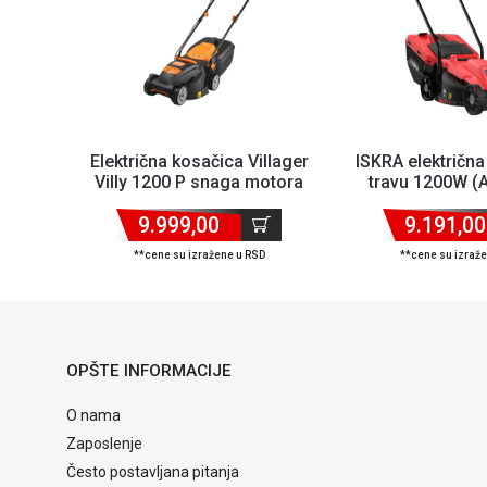
Električna kosačica Villager
ISKRA električna
Villy 1200 P snaga motora
travu 1200W (
1200W/šir...
9.999,00
9.191,00
**cene su izražene u RSD
**cene su izraž
OPŠTE INFORMACIJE
O nama
Zaposlenje
Često postavljana pitanja