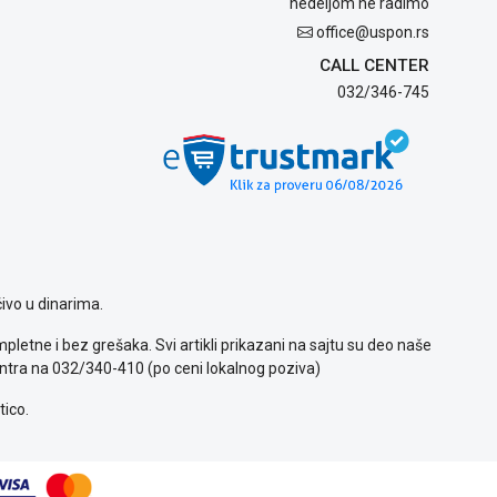
nedeljom ne radimo
office@uspon.rs
CALL CENTER
032/346-745
ivo u dinarima.
letne i bez grešaka. Svi artikli prikazani na sajtu su deo naše
ntra na 032/340-410 (po ceni lokalnog poziva)
tico.