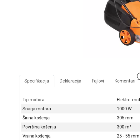
Specifikacija
Deklaracija
Fajlovi
Komentari
Tip motora
Elektro-mo
Snaga motora
1000 W
Širina košenja
305 mm
Površina košenja
300 m²
Visina košenja
25 - 55 mm 