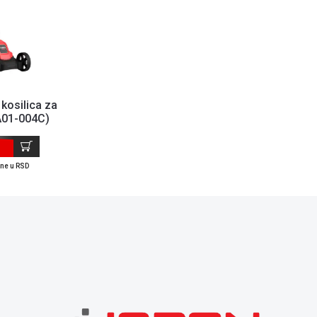
 kosilica za
A01-004C)
ene u RSD