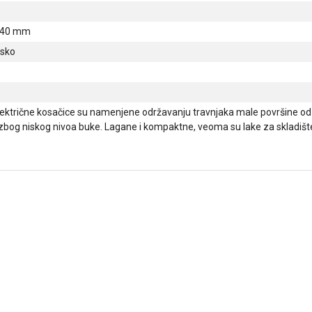
140 mm
nsko
lektrične kosačice su namenjene održavanju travnjaka male površine o
bog niskog nivoa buke. Lagane i kompaktne, veoma su lake za skladišt