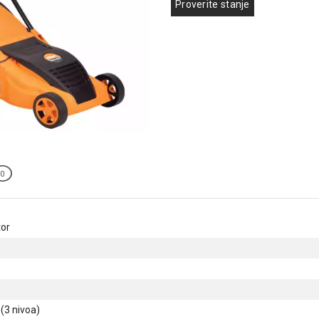
Proverite stanje
0
tor
(3 nivoa)