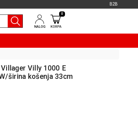
B2B
0
NALOG
KORPA
Villager Villy 1000 E
W/širina košenja 33cm