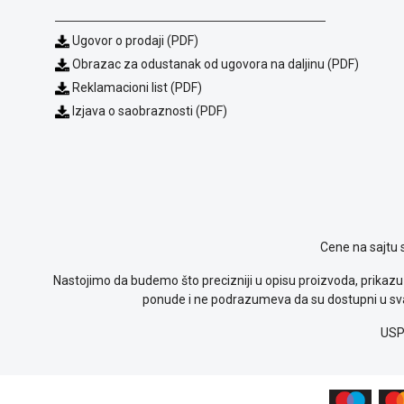
Ugovor o prodaji (PDF)
Obrazac za odustanak od ugovora na daljinu (PDF)
Reklamacioni list (PDF)
Izjava o saobraznosti (PDF)
Cene na sajtu 
Nastojimo da budemo što precizniji u opisu proizvoda, prikazu 
ponude i ne podrazumeva da su dostupni u sva
USP