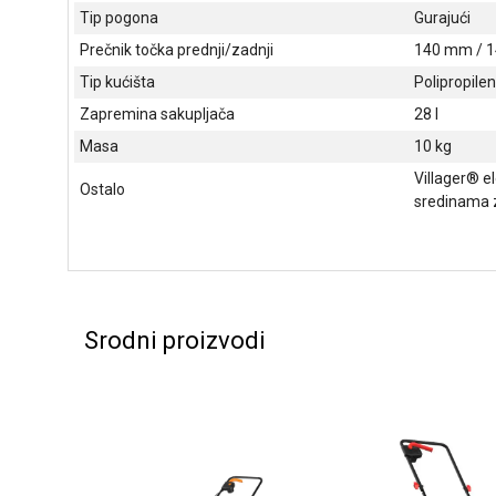
Tip pogona
Gurajući
Prečnik točka prednji/zadnji
140 mm / 
Tip kućišta
Polipropile
Zapremina sakupljača
28 l
Masa
10 kg
Villager® e
Ostalo
sredinama z
Srodni proizvodi