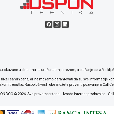
su iskazane u dinarima sa uračunatim porezom, a plaćanje se vrši isključ
slika i samih cena, ali ne možemo garantovati da su sve informacije komp
kom trenutku. Raspoloživost robe možete proveriti pozivanjem Call Ce
ON DOO © 2026. Sva prava zadržana. -
Izrada internet prodavnice
-
Sell