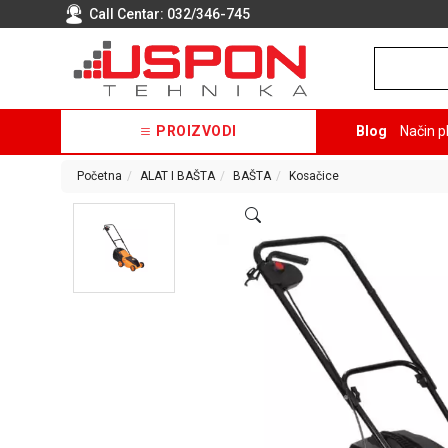
Call Centar:
032/346-745
PROIZVODI
Blog
Način p
Početna
ALAT I BAŠTA
BAŠTA
Kosačice