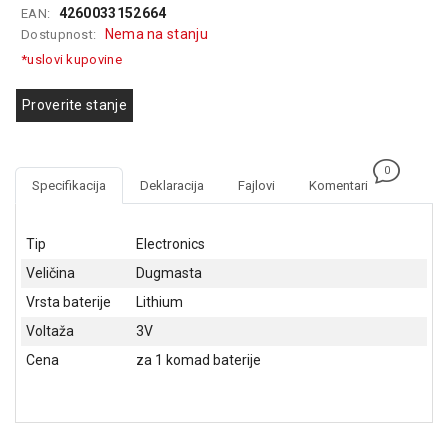
4260033152664
EAN:
GAMING
Nema na stanju
Dostupnost:
EELEKTRO
*uslovi kupovine
ZAŠTITA
Proverite stanje
SOLARNI
SISTEMI
0
MREŽNA
Specifikacija
Deklaracija
Fajlovi
Komentari
OPREMA
ŠTAMPAČI,
Tip
Electronics
SKENERI I
Veličina
Dugmasta
FOTOKOPIRI
Vrsta baterije
Lithium
FOTOAPARATI
Voltaža
3V
I KAMERE
Cena
za 1 komad baterije
GPS
NAVIGACIJE
VIDEO