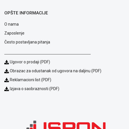
ALAT I
BAŠTA
OPŠTE INFORMACIJE
OUTLET
O nama
Zaposlenje
KRIPTO
Često postavljana pitanja
IGRAČKE
Ugovor o prodaji (PDF)
Obrazac za odustanak od ugovora na daljinu (PDF)
Reklamacioni list (PDF)
Izjava o saobraznosti (PDF)