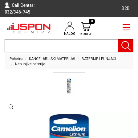
Call Centar:
B2B
032/346-745
0
NALOG
KORPA
RAČUNARI
BELA
TEHNIKA
Početna
KANCELARIJSKI MATERIJAL
BATERIJE I PUNJAČI
Nepunjive baterije
KLIME I
DODATNA
OPREMA
TV,
AUDIO,
VIDEO
LAPTOP I
TABLET
RAČUNARI