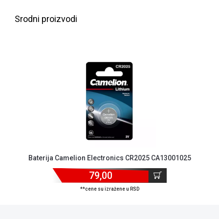
NADZOR I
SIGURNOSNA
Srodni proizvodi
OPREMA
SOFTWARE
KABLOVI I
ADAPTERI
KANCELARIJSKI
MATERIJAL
SVE
ZA
KUĆU
Baterija Camelion Electronics CR2025 CA13001025
ŠKOLSKI
PRIBOR
79,00
BICIKLE
**cene su izražene u RSD
I
FITNES