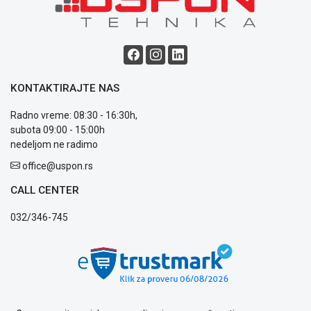
Blog
Način
plaćanja
Isporuka
KONTAKTIRAJTE NAS
Podrška
Opšti
Radno vreme: 08:30 - 16:30h,
uslovi
subota 09:00 - 15:00h
poslovanja
nedeljom ne radimo
Saobraznost
office@uspon.rs
i
reklamacije
CALL CENTER
Usluge
prijava
032/346-745
kvara
Politika
privatnosti
Politika
o
kolačićima