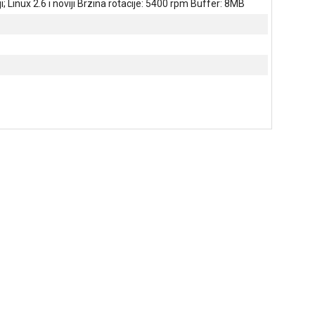
i; Linux 2.6 i noviji Brzina rotacije: 5400 rpm Buffer: 8MB