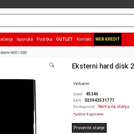
laćanja
Isporuka
Podrška
OUTLET
Kontakt
WEB KREDIT
sterni HDD i SSD
Eksterni hard disk
Verbatim
45346
Ident:
023942531777
EAN:
Nema na stanju
Dostupnost:
*uslovi kupovine
Proverite stanje