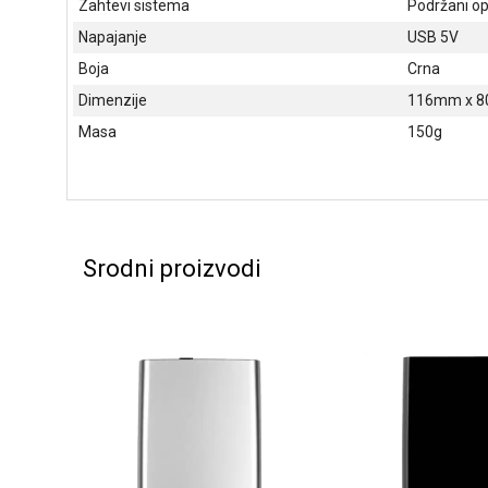
Zahtevi sistema
Podržani ope
Napajanje
USB 5V
Boja
Crna
Dimenzije
116mm x 
Masa
150g
Srodni proizvodi