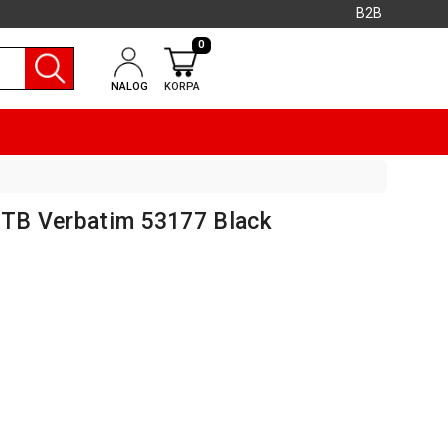
B2B
0
NALOG
KORPA
 2TB Verbatim 53177 Black