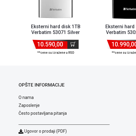
Eksterni hard disk 1TB
Eksterni hard
Verbatim 53071 Silver
Verbatim 530
10.590,00
10.990,0
**cene su izražene u RSD
**cene su izraž
OPŠTE INFORMACIJE
O nama
Zaposlenje
Često postavljana pitanja
Ugovor o prodaji (PDF)