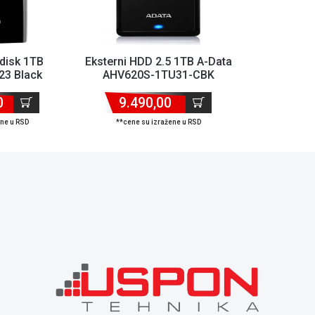
 disk 1TB
Eksterni HDD 2.5 1TB A-Data
23 Black
AHV620S-1TU31-CBK
0
9.490,00
ene u RSD
**cene su izražene u RSD