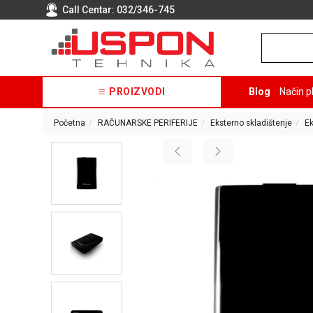
Call Centar:
032/346-745
PROIZVODI
Blog
Način p
Početna
RAČUNARSKE PERIFERIJE
Eksterno skladištenje
Ek