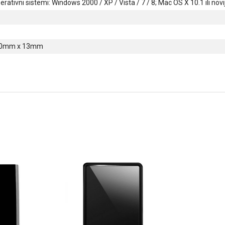
rativni sistemi: Windows 2000 / XP / Vista / 7 / 8; Mac OS X 10.1 ili novij
80mm x 13mm