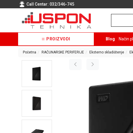
Call Centar:
032/346-745
PROIZVODI
Blog
Način p
Početna
RAČUNARSKE PERIFERIJE
Eksterno skladištenje
Ek