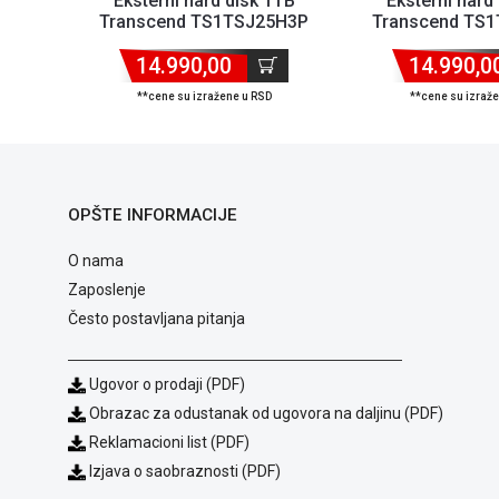
Eksterni hard disk 1TB
Eksterni hard
Transcend TS1TSJ25H3P
Transcend TS
14.990,00
14.990,0
**cene su izražene u RSD
**cene su izraž
OPŠTE INFORMACIJE
O nama
Zaposlenje
Često postavljana pitanja
Ugovor o prodaji (PDF)
Obrazac za odustanak od ugovora na daljinu (PDF)
Reklamacioni list (PDF)
Izjava o saobraznosti (PDF)