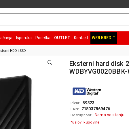
laćanja
Isporuka
Podrška
OUTLET
Kontakt
WEB KREDIT
sterni HDD i SSD
Eksterni hard disk
WDBYVG0020BBK
59323
Ident:
718037869476
EAN:
Nema na stanju
Dostupnost:
*uslovi kupovine