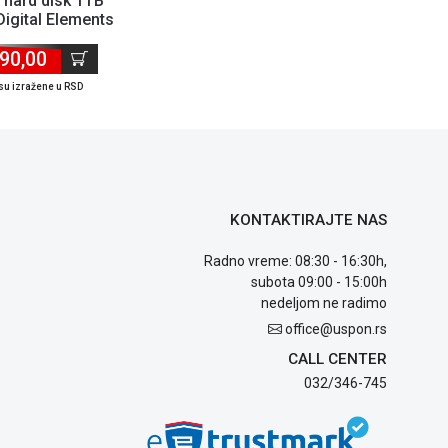
 hard disk 1TB
igital Elements
0010BBK-WESN
90,00
su izražene u RSD
KONTAKTIRAJTE NAS
Radno vreme: 08:30 - 16:30h,
subota 09:00 - 15:00h
nedeljom ne radimo
office@uspon.rs
CALL CENTER
032/346-745