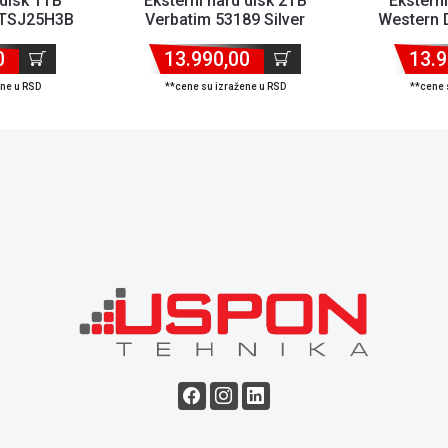
 disk 1TB
Eksterni hard disk 2TB
Eksterni
1TSJ25H3B
Verbatim 53189 Silver
Western D
WDBUZG
0
13.990,00
13.9
ene u RSD
**cene su izražene u RSD
**cene 