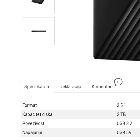
0
Specifikacija
Deklaracija
Komentari
Format
2.5 "
Kapacitet diska
2 TB
Povezivost
USB 3.2
Napajanje
USB 5V