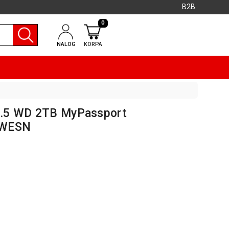
B2B
0
NALOG
KORPA
 2.5 WD 2TB MyPassport
-WESN