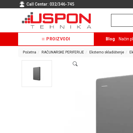
Call Centar:
032/346-745
PROIZVODI
Blog
Način p
Početna
RAČUNARSKE PERIFERIJE
Eksterno skladištenje
Ek