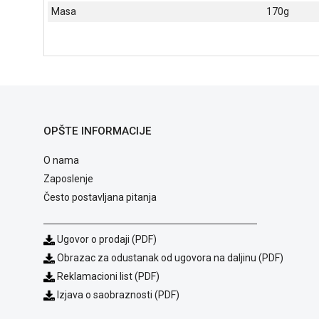
Masa
170g
OPŠTE INFORMACIJE
O nama
Zaposlenje
Često postavljana pitanja
Ugovor o prodaji (PDF)
Obrazac za odustanak od ugovora na daljinu (PDF)
Reklamacioni list (PDF)
Izjava o saobraznosti (PDF)