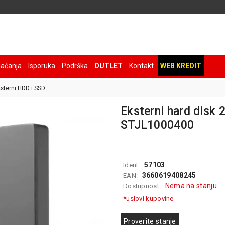
laćanja
Isporuka
Podrška
OUTLET
Kontakt
WEB KREDIT
sterni HDD i SSD
Eksterni hard disk 
STJL1000400
57103
Ident:
3660619408245
EAN:
Nema na stanju
Dostupnost:
*uslovi kupovine
Proverite stanje