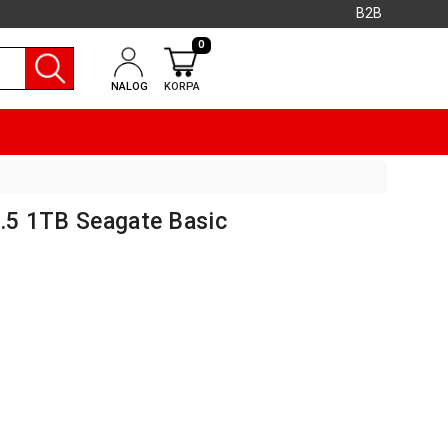
B2B
0
NALOG
KORPA
2.5 1TB Seagate Basic