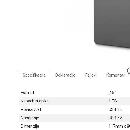
Specifikacija
Deklaracija
Fajlovi
Komentari
Format
2.5 "
Kapacitet diska
1 TB
Povezivost
USB 3.0
Napajanje
USB 5V
Dimenzije
117mm x 8