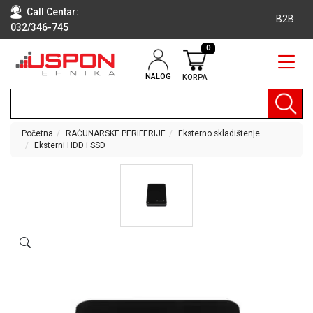
Call Centar:
B2B
032/346-745
0
NALOG
KORPA
RAČUNARI
BELA
TEHNIKA
Početna
RAČUNARSKE PERIFERIJE
Eksterno skladištenje
Eksterni HDD i SSD
KLIME I
DODATNA
OPREMA
TV,
AUDIO,
VIDEO
LAPTOP I
TABLET
RAČUNARI