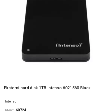
MONITORI
I
DODATNA
OPREMA
MOBILNI I
FIKSNI
TELEFONI
MALI
KUĆNI
APARATI
NEGA
LICA I
TELA
RAČUNARSKE
Eksterni hard disk 1TB Intenso 6021560 Black
KOMPONENTE
RAČUNARSKE
Intenso
PERIFERIJE
60724
Ident: