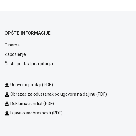
NADZOR I
SIGURNOSNA
OPREMA
SOFTWARE
OPŠTE INFORMACIJE
KABLOVI I
O nama
ADAPTERI
Zaposlenje
KANCELARIJSKI
MATERIJAL
Često postavljana pitanja
SVE
ZA
Ugovor o prodaji (PDF)
KUĆU
Obrazac za odustanak od ugovora na daljinu (PDF)
ŠKOLSKI
Reklamacioni list (PDF)
PRIBOR
Izjava o saobraznosti (PDF)
BICIKLE
I
FITNES