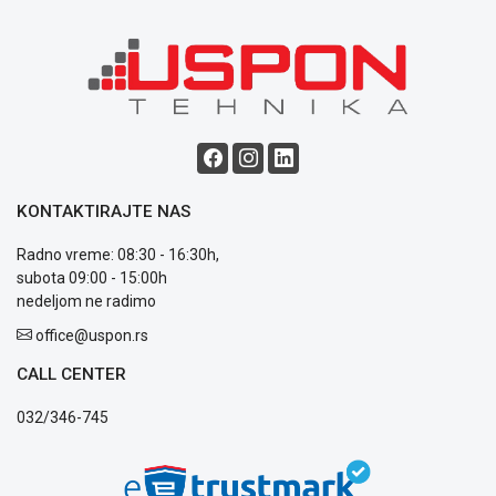
ALAT I
BAŠTA
OUTLET
KRIPTO
IGRAČKE
KONTAKTIRAJTE NAS
Radno vreme: 08:30 - 16:30h,
subota 09:00 - 15:00h
nedeljom ne radimo
Blog
Način
office@uspon.rs
plaćanja
CALL CENTER
Isporuka
Podrška
032/346-745
Opšti
uslovi
poslovanja