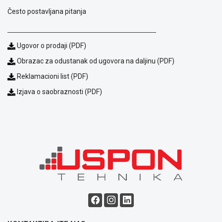
ALAT I
Često postavljana pitanja
BAŠTA
OUTLET
Ugovor o prodaji (PDF)
KRIPTO
Obrazac za odustanak od ugovora na daljinu (PDF)
Reklamacioni list (PDF)
IGRAČKE
Izjava o saobraznosti (PDF)
Blog
Način