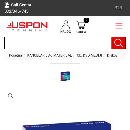
Call Centar:
B2B
032/346-745
0
NALOG
KORPA
RAČUNARI
BELA
TEHNIKA
Početna
KANCELARIJSKI MATERIJAL
CD, DVD MEDIJI
Diskovi
KLIME I
DODATNA
OPREMA
TV,
AUDIO,
VIDEO
LAPTOP I
TABLET
RAČUNARI