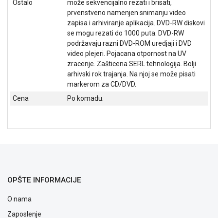
Ostalo
može sekvencijalno rezati i brisati,
NADZOR I
prvenstveno namenjen snimanju video
SIGURNOSNA
zapisa i arhiviranje aplikacija. DVD-RW diskovi
OPREMA
se mogu rezati do 1000 puta. DVD-RW
SOFTWARE
podržavaju razni DVD-ROM uredjaji i DVD
video plejeri. Pojacana otpornost na UV
KABLOVI I
zracenje. Zašticena SERL tehnologija. Bolji
ADAPTERI
arhivski rok trajanja. Na njoj se može pisati
markerom za CD/DVD.
KANCELARIJSKI
Cena
Po komadu.
MATERIJAL
SVE
ZA
KUĆU
ŠKOLSKI
PRIBOR
OPŠTE INFORMACIJE
BICIKLE
I
O nama
FITNES
Zaposlenje