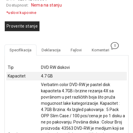
GAMING
Nema na stanju
Dostupnost:
*uslovi kupovine
EELEKTRO
ZAŠTITA
Proverite stanje
SOLARNI
SISTEMI
0
Specifikacija
Deklaracija
Fajlovi
Komentari
MREŽNA
OPREMA
Tip
DVD RW diskovi
ŠTAMPAČI,
Kapacitet
4.7 GB
SKENERI I
FOTOKOPIRI
Verbatim color DVD-RW je pastel disk
kapaciteta 4.7GB i brzine rezanja 4X sa
FOTOAPARATI
površinom u pet različitih boja što pruža
I KAMERE
mogucnost lake kategorizacije. Kapacitet :
4.7GB Brzina: 4x Izgled pakovanja : 5 Pack
GPS
OPP Slim Case / 100 pcs/cena je po 1 disku a
NAVIGACIJE
ne po pakovanju. Povšina diska : Colour Broj
proizvoda: 43563 DVD-RW je medijum koji se
VIDEO