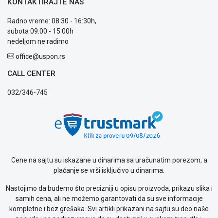
KONTAKTIRAJTE NAS
plaćanja
Isporuka
Radno vreme: 08:30 - 16:30h,
Podrška
subota 09:00 - 15:00h
Opšti
nedeljom ne radimo
uslovi
poslovanja
office@uspon.rs
Saobraznost
CALL CENTER
i
reklamacije
032/346-745
Usluge
prijava
kvara
Politika
privatnosti
Politika
o
Cene na sajtu su iskazane u dinarima sa uračunatim porezom, a
kolačićima
plaćanje se vrši isključivo u dinarima.
Provera
garancije
Nastojimo da budemo što precizniji u opisu proizvoda, prikazu slika i
OUTLET
samih cena, ali ne možemo garantovati da su sve informacije
Kontakt
kompletne i bez grešaka. Svi artikli prikazani na sajtu su deo naše
WEB