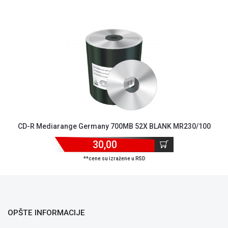
NADZOR I
SIGURNOSNA
OPREMA
SOFTWARE
KABLOVI I
ADAPTERI
KANCELARIJSKI
MATERIJAL
CD-R Mediarange Germany 700MB 52X BLANK MR230/100
SVE
ZA
30,00
KUĆU
**cene su izražene u RSD
ŠKOLSKI
PRIBOR
BICIKLE
I
OPŠTE INFORMACIJE
FITNES