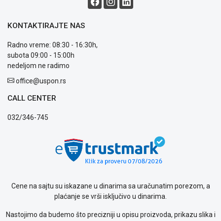
Blog
Način
KONTAKTIRAJTE NAS
plaćanja
Isporuka
Radno vreme: 08:30 - 16:30h,
Podrška
subota 09:00 - 15:00h
Opšti
nedeljom ne radimo
uslovi
office@uspon.rs
poslovanja
Saobraznost
CALL CENTER
i
reklamacije
032/346-745
Usluge
prijava
kvara
Politika
privatnosti
Politika
Cene na sajtu su iskazane u dinarima sa uračunatim porezom, a
o
plaćanje se vrši isključivo u dinarima.
kolačićima
Provera
Nastojimo da budemo što precizniji u opisu proizvoda, prikazu slika i
garancije