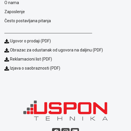
O nama
ALAT I
Zaposlenje
BAŠTA
Često postavljana pitanja
OUTLET
KRIPTO
Ugovor o prodaji (PDF)
IGRAČKE
Obrazac za odustanak od ugovora na daljinu (PDF)
Reklamacioni list (PDF)
Izjava o saobraznosti (PDF)