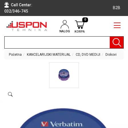
Call Centar:
B2B
032/346-745
0
NALOG
KORPA
RAČUNARI
BELA
TEHNIKA
Početna
KANCELARIJSKI MATERIJAL
CD, DVD MEDIJI
Diskovi
KLIME I
DODATNA
OPREMA
TV,
AUDIO,
VIDEO
LAPTOP I
TABLET
RAČUNARI