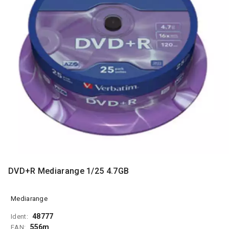
MONITORI
I
DODATNA
OPREMA
MOBILNI I
FIKSNI
TELEFONI
MALI
KUĆNI
APARATI
NEGA
LICA I
TELA
DVD+R Mediarange 1/25 4.7GB
RAČUNARSKE
KOMPONENTE
Mediarange
RAČUNARSKE
48777
Ident:
PERIFERIJE
556m
EAN: