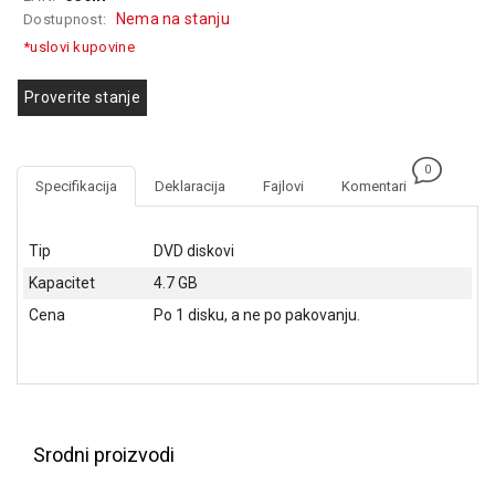
GAMING
Nema na stanju
Dostupnost:
*uslovi kupovine
EELEKTRO
ZAŠTITA
Proverite stanje
SOLARNI
SISTEMI
0
Specifikacija
Deklaracija
Fajlovi
Komentari
MREŽNA
OPREMA
Tip
DVD diskovi
ŠTAMPAČI,
Kapacitet
4.7 GB
SKENERI I
FOTOKOPIRI
Cena
Po 1 disku, a ne po pakovanju.
FOTOAPARATI
I KAMERE
GPS
NAVIGACIJE
Srodni proizvodi
VIDEO