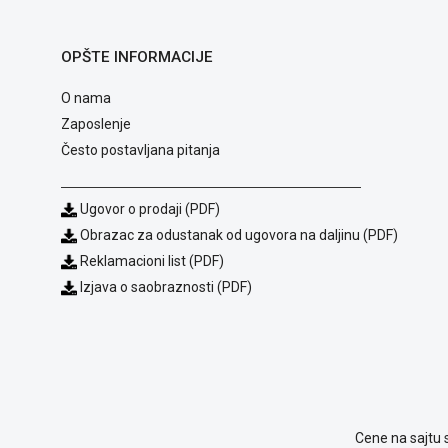
OPŠTE INFORMACIJE
O nama
Zaposlenje
Često postavljana pitanja
Ugovor o prodaji (PDF)
Obrazac za odustanak od ugovora na daljinu (PDF)
Reklamacioni list (PDF)
Izjava o saobraznosti (PDF)
Cene na sajtu 