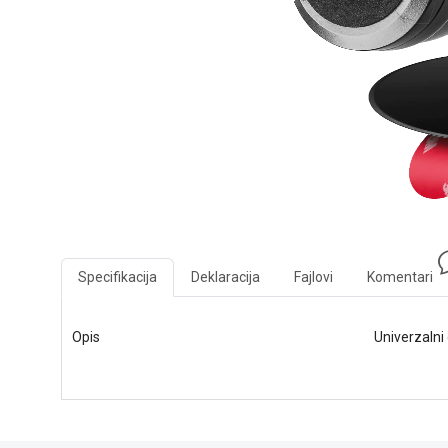
Specifikacija
Deklaracija
Fajlovi
Komentari
Opis
Univerzaln