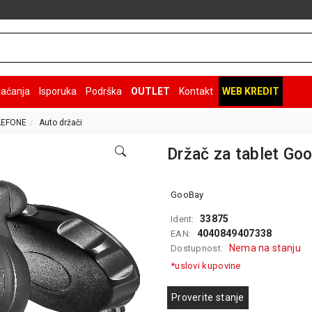
laćanja
Isporuka
Podrška
OUTLET
Kontakt
WEB KREDIT
LEFONE
Auto držači
Držač za tablet Go
GooBay
33875
Ident:
4040849407338
EAN:
Nema na stanju
Dostupnost:
*uslovi kupovine
Proverite stanje