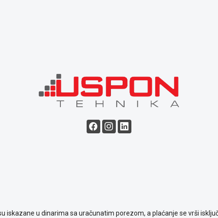
su iskazane u dinarima sa uračunatim porezom, a plaćanje se vrši isključ