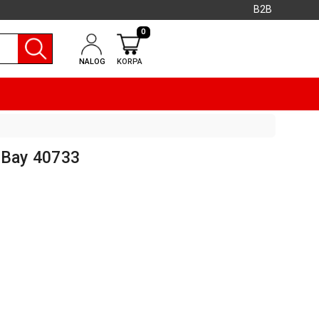
B2B
0
NALOG
KORPA
oBay 40733