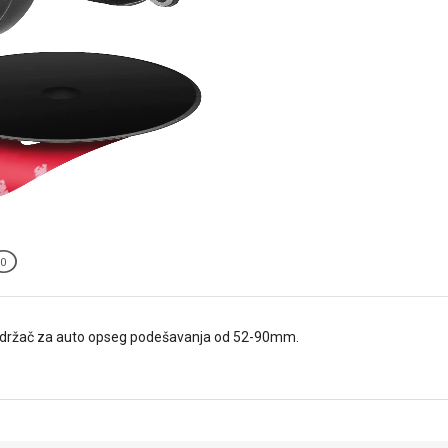
0
i držač za auto opseg podešavanja od 52-90mm.