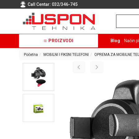
Call Centar:
032/346-745
PROIZVODI
Blog
Način p
Početna
MOBILNI I FIKSNI TELEFONI
OPREMA ZA MOBILNE TE