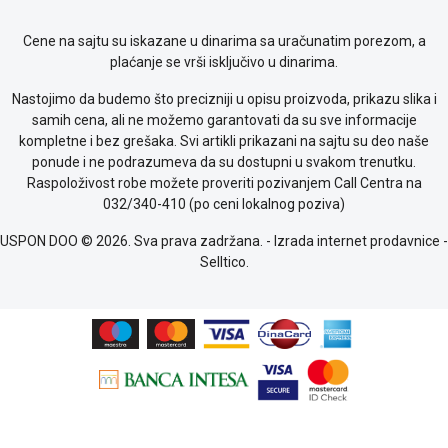
kolačićima
Provera
Cene na sajtu su iskazane u dinarima sa uračunatim porezom, a
garancije
plaćanje se vrši isključivo u dinarima.
OUTLET
Kontakt
Nastojimo da budemo što precizniji u opisu proizvoda, prikazu slika i
WEB
samih cena, ali ne možemo garantovati da su sve informacije
KREDIT
kompletne i bez grešaka. Svi artikli prikazani na sajtu su deo naše
ponude i ne podrazumeva da su dostupni u svakom trenutku.
Raspoloživost robe možete proveriti pozivanjem Call Centra na
032/340-410 (po ceni lokalnog poziva)
USPON DOO © 2026. Sva prava zadržana. -
Izrada internet prodavnice
-
Selltico.