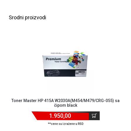
NADZOR I
SIGURNOSNA
OPREMA
Srodni proizvodi
SOFTWARE
KABLOVI I
ADAPTERI
KANCELARIJSKI
MATERIJAL
SVE
ZA
KUĆU
ŠKOLSKI
Toner Master HP 415A W2030A(M454/M479/CRG-055) sa
PRIBOR
čipom black
BICIKLE
1.950,00
I
**cene su izražene u RSD
FITNES