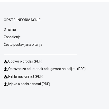
ALAT I
BAŠTA
OUTLET
OPŠTE INFORMACIJE
KRIPTO
O nama
Zaposlenje
IGRAČKE
Često postavljana pitanja
Ugovor o prodaji (PDF)
Obrazac za odustanak od ugovora na daljinu (PDF)
Reklamacioni list (PDF)
Izjava o saobraznosti (PDF)