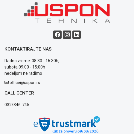
Blog
Način
plaćanja
Isporuka
Podrška
KONTAKTIRAJTE NAS
Opšti
Radno vreme: 08:30 - 16:30h,
uslovi
subota 09:00 - 15:00h
poslovanja
nedeljom ne radimo
Saobraznost
i
office@uspon.rs
reklamacije
Usluge
CALL CENTER
prijava
032/346-745
kvara
Politika
privatnosti
Politika
o