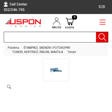
Call Centar:
B2B
032/346-745
0
NALOG
KORPA
RAČUNARI
BELA
TEHNIKA
Početna
ŠTAMPAČI, SKENERI I FOTOKOPIRI
TONERI, KERTRIDŽ, RIBONI, MASTILA
Toneri
KLIME I
DODATNA
OPREMA
TV,
AUDIO,
VIDEO
LAPTOP I
TABLET
RAČUNARI