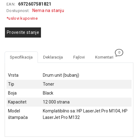
6972607581821
EAN:
GAMING
Nema na stanju
Dostupnost:
EELEKTRO
*uslovi kupovine
ZAŠTITA
Proverite stanje
SOLARNI
SISTEMI
0
MREŽNA
Specifikacija
Deklaracija
Fajlovi
Komentari
OPREMA
ŠTAMPAČI,
Vrsta
Drum unit (bubanj)
SKENERI I
Tip
Toner
FOTOKOPIRI
Boja
Black
FOTOAPARATI
Kapacitet
12 000 strana
I KAMERE
Model
Komplatibilno sa: HP LaserJet Pro M104, HP
GPS
štampača
LaserJet Pro M132
NAVIGACIJE
VIDEO