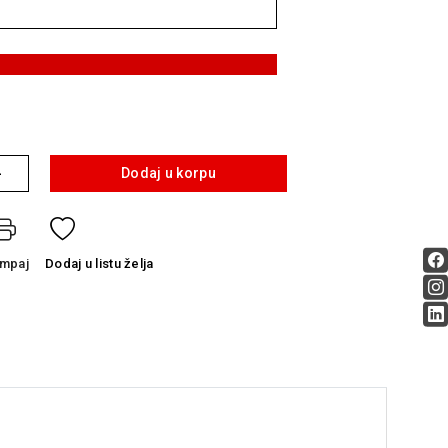
+
Dodaj u korpu
ampaj
Dodaj
u listu želja