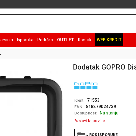
laćanja
Isporuka
Podrška
OUTLET
Kontakt
WEB KREDIT
A
Dodatak GOPRO Di
71553
Ident:
818279024739
EAN:
Na stanju
Dostupnost:
*uslovi kupovine
ROK ISPORUKE