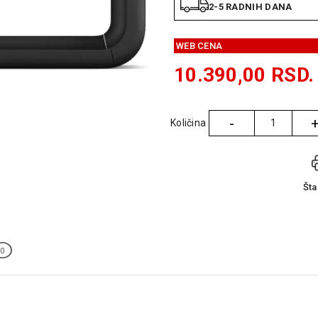
2-5 RADNIH DANA
WEB CENA
10.390,00
RSD.
-
Količina
Količina
Št
0