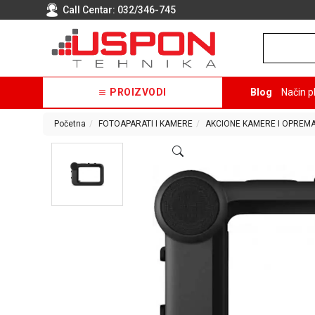
Call Centar:
032/346-745
PROIZVODI
Blog
Način p
Početna
FOTOAPARATI I KAMERE
AKCIONE KAMERE I OPREM