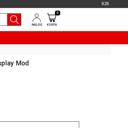
B2B
0
NALOG
KORPA
splay Mod