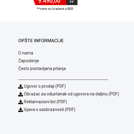
9.490,00
**cene su izražene u RSD
OPŠTE INFORMACIJE
O nama
Zaposlenje
Često postavljana pitanja
Ugovor o prodaji (PDF)
Obrazac za odustanak od ugovora na daljinu (PDF)
Reklamacioni list (PDF)
Izjava o saobraznosti (PDF)