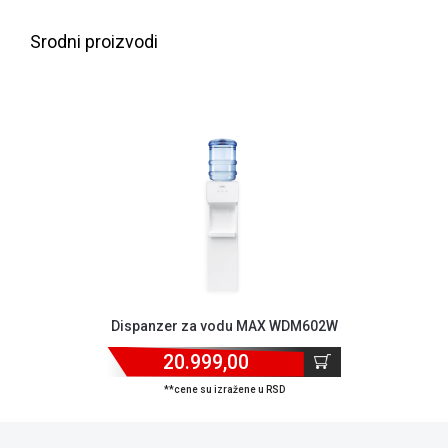
ALAT I
Srodni proizvodi
BAŠTA
OUTLET
KRIPTO
IGRAČKE
Dispanzer za vodu MAX WDM602W
20.999,00
**cene su izražene u RSD