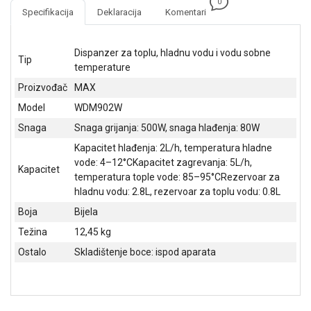
0
NADZOR I
Specifikacija
Deklaracija
Komentari
SIGURNOSNA
OPREMA
Dispanzer za toplu, hladnu vodu i vodu sobne
Tip
SOFTWARE
temperature
Proizvođač
MAX
KABLOVI I
ADAPTERI
Model
WDM902W
Snaga
Snaga grijanja: 500W, snaga hlađenja: 80W
KANCELARIJSKI
MATERIJAL
Kapacitet hlađenja: 2L/h, temperatura hladne
vode: 4–12°CKapacitet zagrevanja: 5L/h,
Kapacitet
SVE
temperatura tople vode: 85–95°CRezervoar za
ZA
hladnu vodu: 2.8L, rezervoar za toplu vodu: 0.8L
KUĆU
Boja
Bijela
ŠKOLSKI
Težina
12,45 kg
PRIBOR
Ostalo
Skladištenje boce: ispod aparata
BICIKLE
I
FITNES