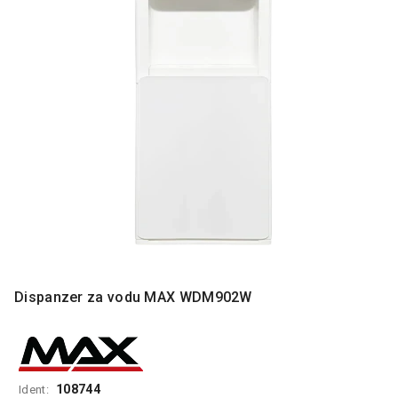
MONITORI
I
DODATNA
OPREMA
MOBILNI I
FIKSNI
TELEFONI
MALI
KUĆNI
APARATI
NEGA
LICA I
TELA
Dispanzer za vodu MAX WDM902W
RAČUNARSKE
KOMPONENTE
RAČUNARSKE
PERIFERIJE
108744
Ident: