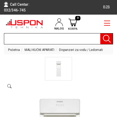
Call Centar:
B2B
032/346-745
0
NALOG
KORPA
RAČUNARI
BELA
TEHNIKA
Početna
MALI KUĆNI APARATI
Dispanzeri za vodu / Ledomati
KLIME I
DODATNA
OPREMA
TV,
AUDIO,
VIDEO
LAPTOP I
TABLET
RAČUNARI