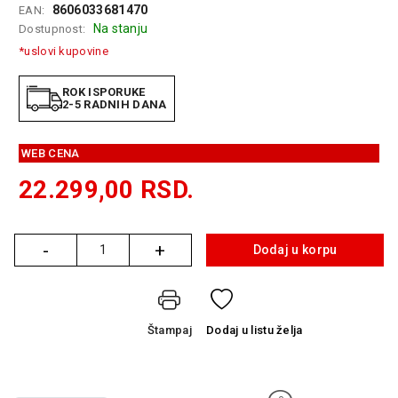
8606033681470
EAN:
GAMING
Na stanju
Dostupnost:
EELEKTRO
*uslovi kupovine
ZAŠTITA
ROK ISPORUKE
SOLARNI
2-5 RADNIH DANA
SISTEMI
WEB CENA
MREŽNA
OPREMA
22.299,00
RSD.
ŠTAMPAČI,
SKENERI I
FOTOKOPIRI
-
+
Dodaj u korpu
Količina
FOTOAPARATI
I KAMERE
Štampaj
Dodaj
u listu želja
GPS
NAVIGACIJE
VIDEO