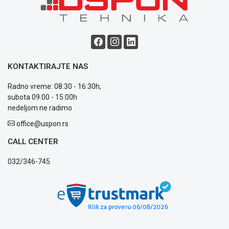
reklamacije
Usluge
prijava
kvara
Politika
privatnosti
KONTAKTIRAJTE NAS
Politika
o
Radno vreme: 08:30 - 16:30h,
kolačićima
subota 09:00 - 15:00h
Provera
nedeljom ne radimo
garancije
office@uspon.rs
OUTLET
Kontakt
CALL CENTER
WEB
KREDIT
032/346-745