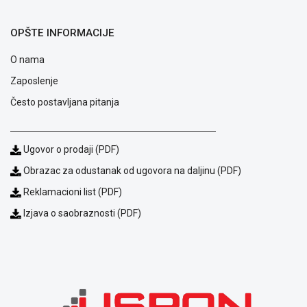
OPŠTE INFORMACIJE
O nama
Zaposlenje
Često postavljana pitanja
Ugovor o prodaji (PDF)
Obrazac za odustanak od ugovora na daljinu (PDF)
Blog
Način
Reklamacioni list (PDF)
plaćanja
Izjava o saobraznosti (PDF)
Isporuka
Podrška
Opšti
uslovi
poslovanja
Saobraznost
i