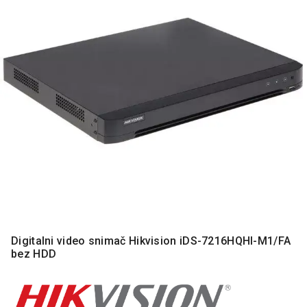
MONITORI
I
DODATNA
OPREMA
MOBILNI I
FIKSNI
TELEFONI
MALI
KUĆNI
APARATI
NEGA
LICA I
TELA
RAČUNARSKE
Digitalni video snimač Hikvision iDS-7216HQHI-M1/FA
KOMPONENTE
bez HDD
RAČUNARSKE
PERIFERIJE