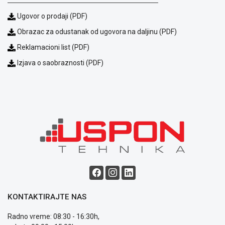
Ugovor o prodaji (PDF)
Obrazac za odustanak od ugovora na daljinu (PDF)
Reklamacioni list (PDF)
Izjava o saobraznosti (PDF)
Blog
Način
plaćanja
Isporuka
Podrška
Opšti
uslovi
poslovanja
Saobraznost
i
reklamacije
Usluge
KONTAKTIRAJTE NAS
prijava
kvara
Radno vreme: 08:30 - 16:30h,