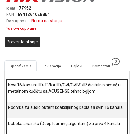
GAMING
77952
Ident:
6941264028864
EAN:
EELEKTRO
Nema na stanju
Dostupnost:
ZAŠTITA
*uslovi kupovine
SOLARNI
SISTEMI
Proverite stanje
MREŽNA
OPREMA
0
Specifikacija
Deklaracija
Fajlovi
Komentari
ŠTAMPAČI,
SKENERI I
FOTOKOPIRI
Novi 16-kanalni HD-TVI/AHD/CVI/CVBS/IP digitalni snimač u
metalnom kućištu sa ACUSENSE tehnologijom
FOTOAPARATI
I KAMERE
Podrška za audio putem koaksijalnog kabla za svih 16 kanala
GPS
NAVIGACIJE
Duboka analitika (Deep learning algoritam) za prva 4 kanala
VIDEO