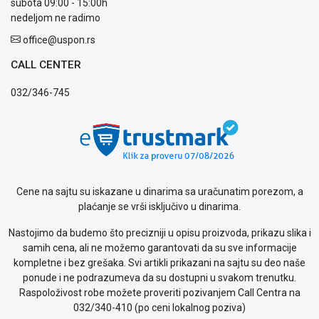
Politika
subota 09:00 - 15:00h
privatnosti
nedeljom ne radimo
Politika
office@uspon.rs
o
kolačićima
CALL CENTER
Provera
garancije
032/346-745
OUTLET
Kontakt
WEB
KREDIT
Cene na sajtu su iskazane u dinarima sa uračunatim porezom, a
plaćanje se vrši isključivo u dinarima.
Nastojimo da budemo što precizniji u opisu proizvoda, prikazu slika i
samih cena, ali ne možemo garantovati da su sve informacije
kompletne i bez grešaka. Svi artikli prikazani na sajtu su deo naše
ponude i ne podrazumeva da su dostupni u svakom trenutku.
Raspoloživost robe možete proveriti pozivanjem Call Centra na
032/340-410 (po ceni lokalnog poziva)