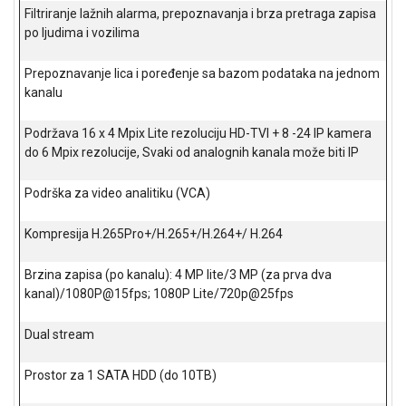
NADZOR I
Filtriranje lažnih alarma, prepoznavanja i brza pretraga zapisa
SIGURNOSNA
po ljudima i vozilima
OPREMA
Prepoznavanje lica i poređenje sa bazom podataka na jednom
SOFTWARE
kanalu
KABLOVI I
Podržava 16 x 4 Mpix Lite rezoluciju HD-TVI + 8 -24 IP kamera
ADAPTERI
do 6 Mpix rezolucije, Svaki od analognih kanala može biti IP
KANCELARIJSKI
MATERIJAL
Podrška za video analitiku (VCA)
SVE
Kompresija H.265Pro+/H.265+/H.264+/ H.264
ZA
KUĆU
Brzina zapisa (po kanalu): 4 MP lite/3 MP (za prva dva
kanal)/1080P@15fps; 1080P Lite/720p@25fps
ŠKOLSKI
PRIBOR
Dual stream
BICIKLE
I
Prostor za 1 SATA HDD (do 10ТВ)
FITNES