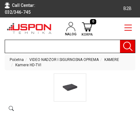
Call Centar:
B2B
032/346-745
0
NALOG
KORPA
RAČUNARI
BELA
TEHNIKA
Početna
VIDEO NADZOR I SIGURNOSNA OPREMA
KAMERE
Kamere HD-TVI
KLIME I
DODATNA
OPREMA
TV,
AUDIO,
VIDEO
LAPTOP I
TABLET
RAČUNARI