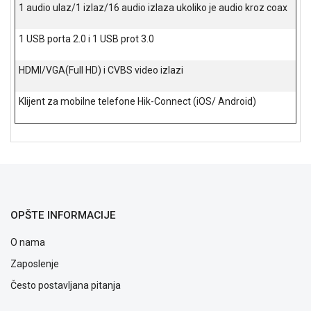
1 audio ulaz/1 izlaz/16 audio izlaza ukoliko je audio kroz coax
ALAT I
BAŠTA
1 USB porta 2.0 i 1 USB prot 3.0
OUTLET
HDMI/VGA(Full HD) i CVBS video izlazi
KRIPTO
Klijent za mobilne telefone Hik-Connect (iOS/ Android)
IGRAČKE
OPŠTE INFORMACIJE
O nama
Zaposlenje
Često postavljana pitanja