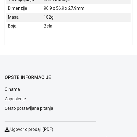
Dimenzije
96.9 x 56.9 x 27.9mm
Masa
182g
Boja
Bela
OPŠTE INFORMACIJE
O nama
Zaposlenje
Blog
Često postavljana pitanja
Način
plaćanja
Isporuka
Ugovor o prodaji (PDF)
Podrška