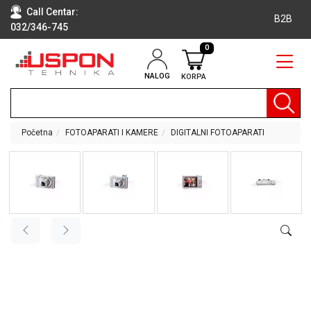
Call Centar:
B2B
032/346-745
0
NALOG
KORPA
RAČUNARI
BELA
TEHNIKA
Početna
FOTOAPARATI I KAMERE
DIGITALNI FOTOAPARATI
KLIME I
DODATNA
OPREMA
TV,
AUDIO,
VIDEO
LAPTOP I
TABLET
RAČUNARI