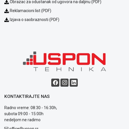
Obrazac za odustanak od ugovora na daljinu (PDF)
Opšti
uslovi
Reklamacioni list (PDF)
poslovanja
Izjava o saobraznosti (PDF)
Saobraznost
i
reklamacije
Usluge
prijava
kvara
Politika
privatnosti
Politika
o
kolačićima
Provera
garancije
KONTAKTIRAJTE NAS
OUTLET
Kontakt
Radno vreme: 08:30 - 16:30h,
WEB
subota 09:00 - 15:00h
KREDIT
nedeljom ne radimo
office@uspon.rs