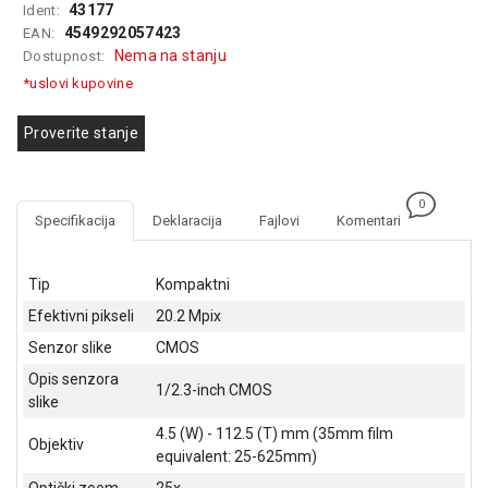
43177
Ident:
GAMING
4549292057423
EAN:
Nema na stanju
Dostupnost:
EELEKTRO
ZAŠTITA
*uslovi kupovine
SOLARNI
Proverite stanje
SISTEMI
MREŽNA
0
OPREMA
Specifikacija
Deklaracija
Fajlovi
Komentari
ŠTAMPAČI,
SKENERI I
Tip
Kompaktni
FOTOKOPIRI
Efektivni pikseli
20.2 Mpix
FOTOAPARATI
Senzor slike
CMOS
I KAMERE
Opis senzora
1/2.3-inch CMOS
slike
GPS
NAVIGACIJE
4.5 (W) - 112.5 (T) mm (35mm film
Objektiv
equivalent: 25-625mm)
VIDEO
Optički zoom
25x