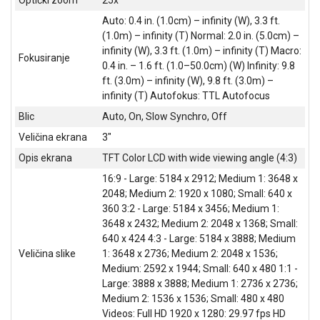
NADZOR I
SIGURNOSNA
Auto: 0.4 in. (1.0cm) – infinity (W), 3.3 ft.
OPREMA
(1.0m) – infinity (T) Normal: 2.0 in. (5.0cm) –
infinity (W), 3.3 ft. (1.0m) – infinity (T) Macro:
Fokusiranje
SOFTWARE
0.4 in. – 1.6 ft. (1.0–50.0cm) (W) Infinity: 9.8
ft. (3.0m) – infinity (W), 9.8 ft. (3.0m) –
KABLOVI I
infinity (T) Autofokus: TTL Autofocus
ADAPTERI
Blic
Auto, On, Slow Synchro, Off
KANCELARIJSKI
Veličina ekrana
3"
MATERIJAL
Opis ekrana
TFT Color LCD with wide viewing angle (4:3)
SVE
16:9 - Large: 5184 x 2912; Medium 1: 3648 x
ZA
2048; Medium 2: 1920 x 1080; Small: 640 x
KUĆU
360 3:2 - Large: 5184 x 3456; Medium 1:
3648 x 2432; Medium 2: 2048 x 1368; Small:
ŠKOLSKI
640 x 424 4:3 - Large: 5184 x 3888; Medium
PRIBOR
Veličina slike
1: 3648 x 2736; Medium 2: 2048 x 1536;
Medium: 2592 x 1944; Small: 640 x 480 1:1 -
BICIKLE
Large: 3888 x 3888; Medium 1: 2736 x 2736;
I
Medium 2: 1536 x 1536; Small: 480 x 480
FITNES
Videos: Full HD 1920 x 1280: 29.97 fps HD