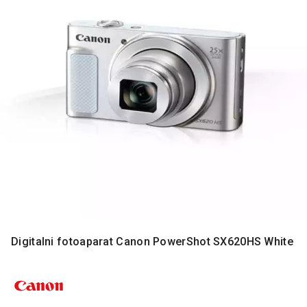
MONITORI
I
DODATNA
OPREMA
MOBILNI I
FIKSNI
TELEFONI
MALI
KUĆNI
APARATI
NEGA
LICA I
TELA
RAČUNARSKE
Digitalni fotoaparat Canon PowerShot SX620HS White
KOMPONENTE
RAČUNARSKE
PERIFERIJE