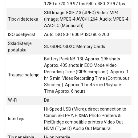
1280 x 720: 29.97 fps 640 x 480: 29.97 fps
ALAT I
BAŠTA
Still Image: EXIF 2.3 (JPEG) Video: MP4
Tipovi datoteka
(Image: MPEG-4 AVC/H.264; Audio: MPEG-4
OUTLET
AAC-LC (Monaural))
ISO osetljivost
Auto: ISO 80-1600 P: ISO 80-3200
KRIPTO
Skladištenje
SD/SDHC/SDXC Memory Cards
IGRAČKE
podataka
Battery Pack NB-13L Approx. 295 shots
Approx. 405 shots in ECO Mode Video
Recording Time (CIPA compliant): Approx. 1
Trajanje baterije
hr. 5 min. Video Recording Time (Continuous
Shooting): Approx. 1 hr. 45 min Playback
Time Approx. 6 hours
Wi-Fi
Da
Hi-Speed USB (Micro); direct connection to
Canon SELPHY, PIXMA Photo Printers &
Interfejs
PictBridge compatible printers Video Out
HDMI (Type D) Audio Out Monaural
Tip napajanja
Li-ion baterije