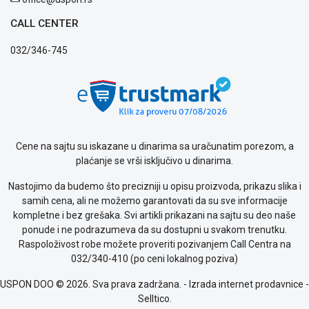
CALL CENTER
032/346-745
Cene na sajtu su iskazane u dinarima sa uračunatim porezom, a
plaćanje se vrši isključivo u dinarima.
Nastojimo da budemo što precizniji u opisu proizvoda, prikazu slika i
samih cena, ali ne možemo garantovati da su sve informacije
kompletne i bez grešaka. Svi artikli prikazani na sajtu su deo naše
ponude i ne podrazumeva da su dostupni u svakom trenutku.
Raspoloživost robe možete proveriti pozivanjem Call Centra na
032/340-410 (po ceni lokalnog poziva)
USPON DOO © 2026. Sva prava zadržana. -
Izrada internet prodavnice
-
Selltico.