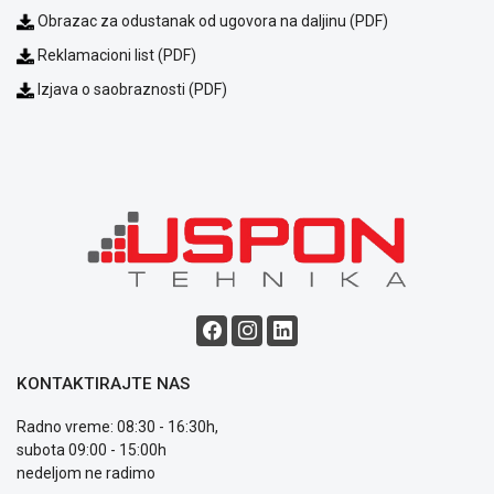
Obrazac za odustanak od ugovora na daljinu (PDF)
Reklamacioni list (PDF)
Izjava o saobraznosti (PDF)
Blog
Način
plaćanja
Isporuka
Podrška
Opšti
uslovi
poslovanja
Saobraznost
i
reklamacije
KONTAKTIRAJTE NAS
Usluge
Radno vreme: 08:30 - 16:30h,
prijava
subota 09:00 - 15:00h
kvara
nedeljom ne radimo
Politika