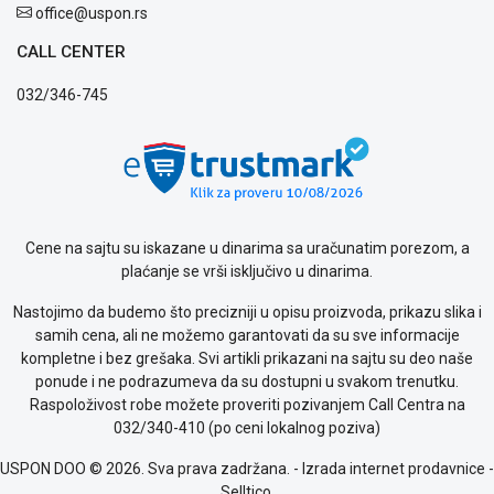
privatnosti
office@uspon.rs
Politika
o
CALL CENTER
kolačićima
032/346-745
Provera
garancije
OUTLET
Kontakt
WEB
KREDIT
Cene na sajtu su iskazane u dinarima sa uračunatim porezom, a
plaćanje se vrši isključivo u dinarima.
Nastojimo da budemo što precizniji u opisu proizvoda, prikazu slika i
samih cena, ali ne možemo garantovati da su sve informacije
kompletne i bez grešaka. Svi artikli prikazani na sajtu su deo naše
ponude i ne podrazumeva da su dostupni u svakom trenutku.
Raspoloživost robe možete proveriti pozivanjem Call Centra na
032/340-410 (po ceni lokalnog poziva)
USPON DOO © 2026. Sva prava zadržana. -
Izrada internet prodavnice
-
Selltico.