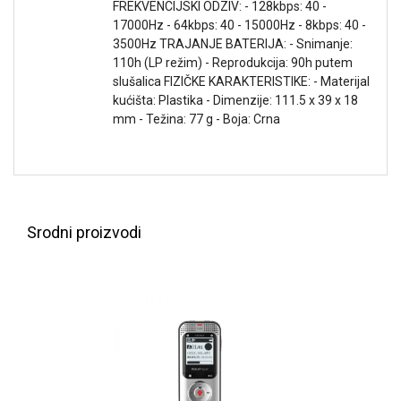
FREKVENCIJSKI ODZIV: - 128kbps: 40 -
NADZOR I
17000Hz - 64kbps: 40 - 15000Hz - 8kbps: 40 -
SIGURNOSNA
OPREMA
3500Hz TRAJANJE BATERIJA: - Snimanje:
110h (LP režim) - Reprodukcija: 90h putem
SOFTWARE
slušalica FIZIČKE KARAKTERISTIKE: - Materijal
kućišta: Plastika - Dimenzije: 111.5 x 39 x 18
KABLOVI I
mm - Težina: 77 g - Boja: Crna
ADAPTERI
KANCELARIJSKI
MATERIJAL
SVE
Srodni proizvodi
ZA
KUĆU
ŠKOLSKI
PRIBOR
BICIKLE
I
FITNES