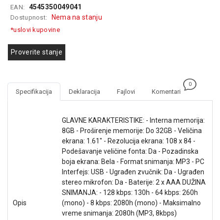
4545350049041
EAN:
GAMING
Nema na stanju
Dostupnost:
EELEKTRO
*uslovi kupovine
ZAŠTITA
Proverite stanje
SOLARNI
SISTEMI
0
MREŽNA
Specifikacija
Deklaracija
Fajlovi
Komentari
OPREMA
ŠTAMPAČI,
GLAVNE KARAKTERISTIKE: - Interna memorija:
SKENERI I
8GB - Proširenje memorije: Do 32GB - Veličina
FOTOKOPIRI
ekrana: 1.61" - Rezolucija ekrana: 108 x 84 -
Podešavanje veličine fonta: Da - Pozadinska
FOTOAPARATI
boja ekrana: Bela - Format snimanja: MP3 - PC
I KAMERE
Interfejs: USB - Ugrađen zvučnik: Da - Ugrađen
stereo mikrofon: Da - Baterije: 2 x AAA DUŽINA
GPS
SNIMANJA: - 128 kbps: 130h - 64 kbps: 260h
NAVIGACIJE
Opis
(mono) - 8 kbps: 2080h (mono) - Maksimalno
vreme snimanja: 2080h (MP3, 8kbps)
VIDEO