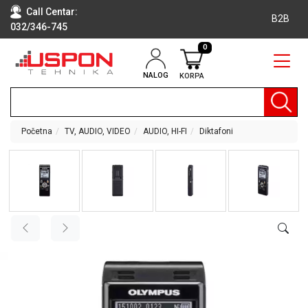
Call Centar:
B2B
032/346-745
0
NALOG
KORPA
RAČUNARI
BELA
TEHNIKA
Početna
TV, AUDIO, VIDEO
AUDIO, HI-FI
Diktafoni
KLIME I
DODATNA
OPREMA
TV,
AUDIO,
VIDEO
LAPTOP I
TABLET
RAČUNARI