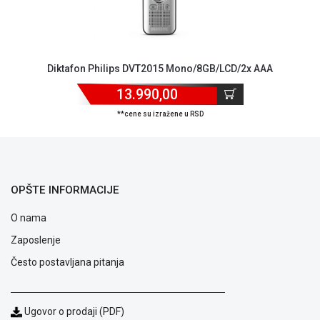
ALAT I
BAŠTA
OUTLET
Diktafon Philips DVT2015 Mono/8GB/LCD/2x AAA
KRIPTO
13.990,00
IGRAČKE
**cene su izražene u RSD
OPŠTE INFORMACIJE
O nama
Zaposlenje
Često postavljana pitanja
Ugovor o prodaji (PDF)