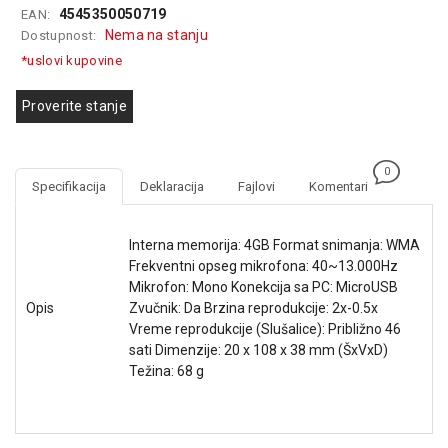
4545350050719
EAN:
GAMING
Nema na stanju
Dostupnost:
EELEKTRO
*uslovi kupovine
ZAŠTITA
Proverite stanje
SOLARNI
SISTEMI
0
MREŽNA
Specifikacija
Deklaracija
Fajlovi
Komentari
OPREMA
ŠTAMPAČI,
Interna memorija: 4GB Format snimanja: WMA
SKENERI I
Frekventni opseg mikrofona: 40~13.000Hz
FOTOKOPIRI
Mikrofon: Mono Konekcija sa PC: MicroUSB
Opis
Zvučnik: Da Brzina reprodukcije: 2x-0.5x
FOTOAPARATI
Vreme reprodukcije (Slušalice): Približno 46
I KAMERE
sati Dimenzije: 20 x 108 x 38 mm (ŠxVxD)
Težina: 68 g
GPS
NAVIGACIJE
VIDEO