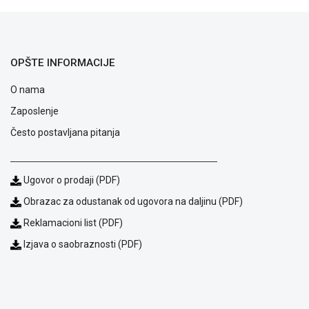
NADZOR I
SIGURNOSNA
OPREMA
SOFTWARE
OPŠTE INFORMACIJE
KABLOVI I
O nama
ADAPTERI
Zaposlenje
KANCELARIJSKI
Često postavljana pitanja
MATERIJAL
SVE
Ugovor o prodaji (PDF)
ZA
KUĆU
Obrazac za odustanak od ugovora na daljinu (PDF)
Reklamacioni list (PDF)
ŠKOLSKI
PRIBOR
Izjava o saobraznosti (PDF)
BICIKLE
I
FITNES