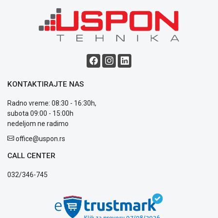
ALAT I
BAŠTA
OUTLET
KRIPTO
IGRAČKE
KONTAKTIRAJTE NAS
Radno vreme: 08:30 - 16:30h,
subota 09:00 - 15:00h
nedeljom ne radimo
Blog
office@uspon.rs
Način
plaćanja
CALL CENTER
Isporuka
Podrška
032/346-745
Opšti
uslovi
poslovanja
Saobraznost