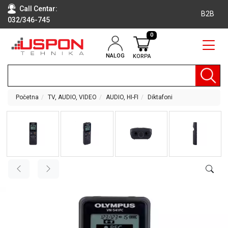
Call Centar:
B2B
032/346-745
0
NALOG
KORPA
RAČUNARI
BELA
TEHNIKA
Početna
TV, AUDIO, VIDEO
AUDIO, HI-FI
Diktafoni
KLIME I
DODATNA
OPREMA
TV,
AUDIO,
VIDEO
LAPTOP I
TABLET
RAČUNARI