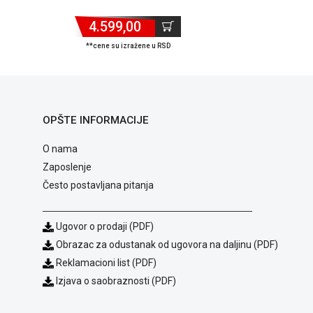
4.599,00
**cene su izražene u RSD
OPŠTE INFORMACIJE
O nama
Zaposlenje
Često postavljana pitanja
Ugovor o prodaji (PDF)
Obrazac za odustanak od ugovora na daljinu (PDF)
Reklamacioni list (PDF)
Izjava o saobraznosti (PDF)