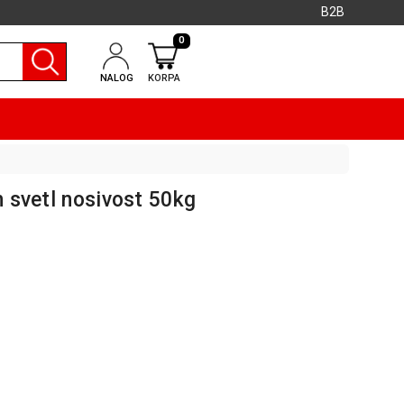
B2B
0
NALOG
KORPA
n svetl nosivost 50kg