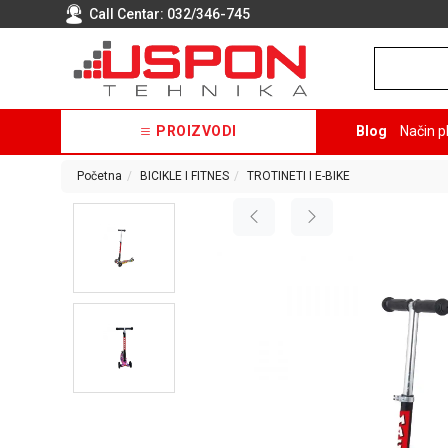
Call Centar:
032/346-745
PROIZVODI
Blog
Način p
Početna
BICIKLE I FITNES
TROTINETI I E-BIKE