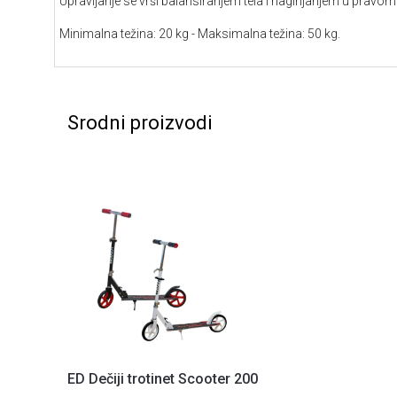
Upravljanje se vrši balansiranjem tela i naginjanjem u pravo
Minimalna težina: 20 kg - Maksimalna težina: 50 kg.
Srodni proizvodi
ED Dečiji trotinet Scooter 200