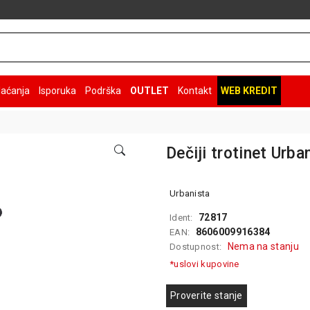
laćanja
Isporuka
Podrška
OUTLET
Kontakt
WEB KREDIT
Dečiji trotinet Urba
Urbanista
72817
Ident:
8606009916384
EAN:
Nema na stanju
Dostupnost:
*uslovi kupovine
Proverite stanje