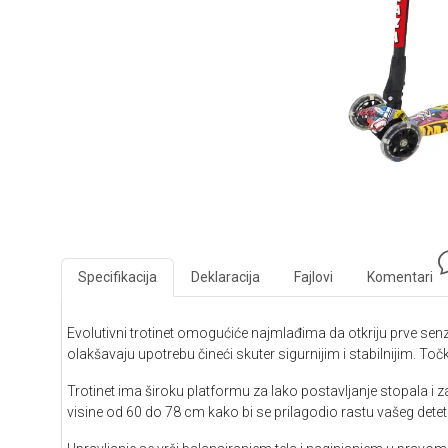
Specifikacija
Deklaracija
Fajlovi
Komentari
Evolutivni trotinet omogućiće najmlađima da otkriju prve se
olakšavaju upotrebu čineći skuter sigurnijim i stabilnijim. Toč
Trotinet ima široku platformu za lako postavljanje stopala i 
visine od 60 do 78 cm kako bi se prilagodio rastu vašeg deteta