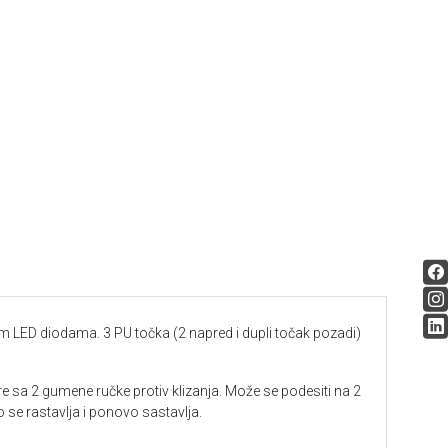
im LED diodama. 3 PU točka (2 napred i dupli točak pozadi)
re sa 2 gumene ručke protiv klizanja. Može se podesiti na 2
o se rastavlja i ponovo sastavlja.