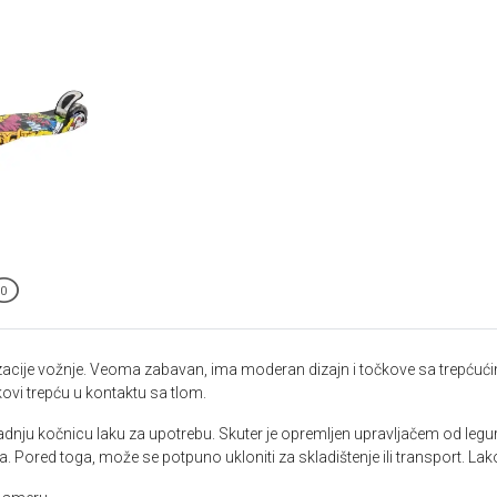
0
nzacije vožnje. Veoma zabavan, ima moderan dizajn i točkove sa trepćuć
kovi trepću u kontaktu sa tlom.
zadnju kočnicu laku za upotrebu. Skuter je opremljen upravljačem od legu
. Pored toga, može se potpuno ukloniti za skladištenje ili transport. Lak