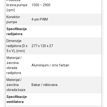
Podesiva
brzina pumpe
1500 – 2900
(rpm)
Konektor
4-pin PWM
pumpe
Specifikacije
radijatora
Dimenzije
radijatora (D x
277 x 120 x 27
Š x V), (mm)
Materijal /
završna
Aluminijum / crno farban
obrada
radijatora
Materijal /
završna
Bakar / niklovana
obrada baze
Specifikacije
ventilatora