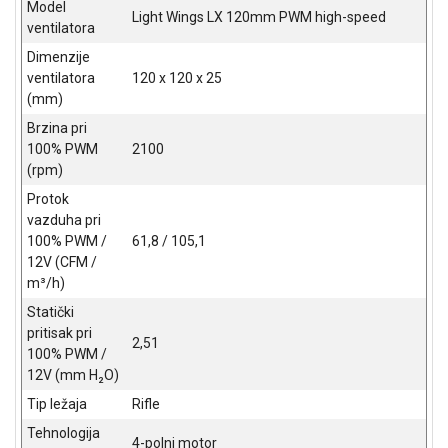
Model
Light Wings LX 120mm PWM high-speed
ventilatora
Dimenzije
ventilatora
120 x 120 x 25
(mm)
Brzina pri
100% PWM
2100
(rpm)
Protok
vazduha pri
100% PWM /
61,8 / 105,1
12V (CFM /
m³/h)
Statički
pritisak pri
2,51
100% PWM /
12V (mm H₂O)
Tip ležaja
Rifle
Tehnologija
4-polni motor