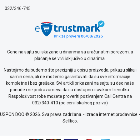
032/346-745
Cene na sajtu su iskazane u dinarima sa uračunatim porezom, a
plaćanje se vrši isključivo u dinarima.
Nastojimo da budemo što precizniji u opisu proizvoda, prikazu slika i
samih cena, ali ne možemo garantovati da su sve informacije
kompletne i bez grešaka. Svi artikli prikazani na sajtu su deo naše
ponude i ne podrazumeva da su dostupni u svakom trenutku.
Raspoloživost robe možete proveriti pozivanjem Call Centra na
032/340-410 (po ceni lokalnog poziva)
USPON DOO © 2026. Sva prava zadržana. -
Izrada internet prodavnice
-
Selltico.