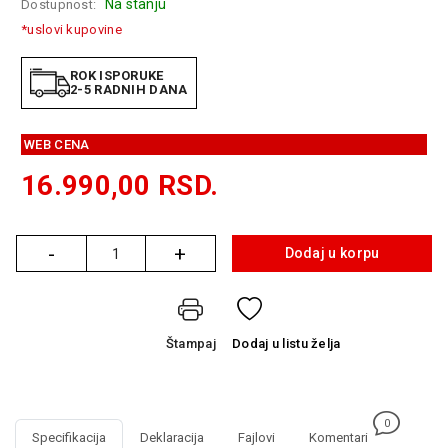
Na stanju
Dostupnost:
GAMING
*uslovi kupovine
EELEKTRO
ZAŠTITA
ROK ISPORUKE
2-5 RADNIH DANA
SOLARNI
SISTEMI
WEB CENA
MREŽNA
16.990,00
RSD.
OPREMA
ŠTAMPAČI,
-
+
Dodaj u korpu
SKENERI I
Količina
FOTOKOPIRI
FOTOAPARATI
I KAMERE
Štampaj
Dodaj
u listu želja
GPS
NAVIGACIJE
0
VIDEO
Specifikacija
Deklaracija
Fajlovi
Komentari