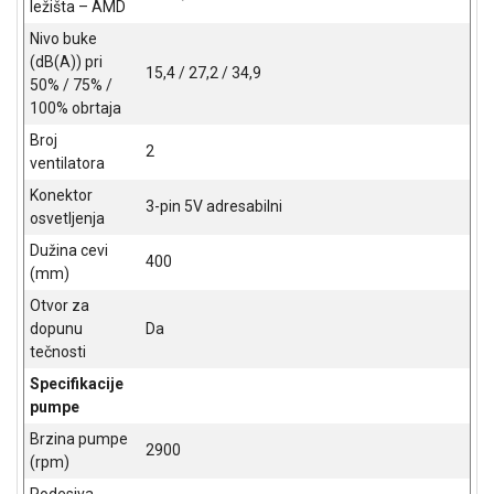
ležišta – AMD
ALAT I
Nivo buke
BAŠTA
(dB(A)) pri
15,4 / 27,2 / 34,9
50% / 75% /
OUTLET
100% obrtaja
KRIPTO
Broj
2
ventilatora
IGRAČKE
Konektor
3-pin 5V adresabilni
osvetljenja
Dužina cevi
400
(mm)
Otvor za
dopunu
Da
tečnosti
Specifikacije
pumpe
Brzina pumpe
2900
(rpm)