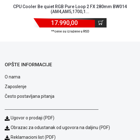
 Pure Loop 2 FX 280mm BW014
CPU Cooler Be quiet RGB Pur
5,1700,1...
(AM4,AM5,17
0,00
17.990,0
izražene u RSD
**cene su izraže
OPŠTE INFORMACIJE
O nama
Zaposlenje
Često postavljana pitanja
Ugovor o prodaji (PDF)
Obrazac za odustanak od ugovora na daljinu (PDF)
Reklamacioni list (PDF)