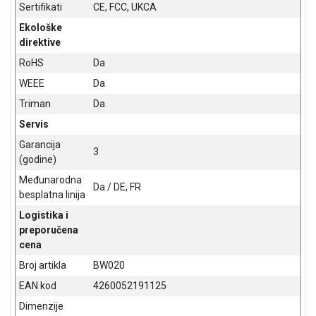
Sertifikati
CE, FCC, UKCA
Podrška
Opšti
Ekološke
uslovi
direktive
poslovanja
RoHS
Da
Saobraznost
i
WEEE
Da
reklamacije
Triman
Da
Usluge
Servis
prijava
kvara
Garancija
3
Politika
(godine)
privatnosti
Međunarodna
Politika
Da / DE, FR
besplatna linija
o
kolačićima
Logistika i
Provera
preporučena
garancije
cena
OUTLET
Broj artikla
BW020
Kontakt
EAN kod
4260052191125
WEB
KREDIT
Dimenzije