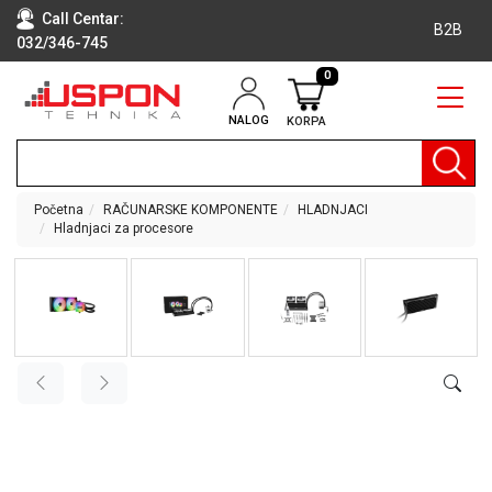
Call Centar:
B2B
032/346-745
0
NALOG
KORPA
RAČUNARI
BELA
TEHNIKA
Početna
RAČUNARSKE KOMPONENTE
HLADNJACI
Hladnjaci za procesore
KLIME I
DODATNA
OPREMA
TV,
AUDIO,
VIDEO
LAPTOP I
TABLET
RAČUNARI