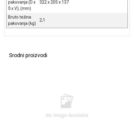
pakovanja (D x
322 x 205 x 137
Š x V), (mm)
Bruto težina
2,1
pakovanja (kg)
Srodni proizvodi