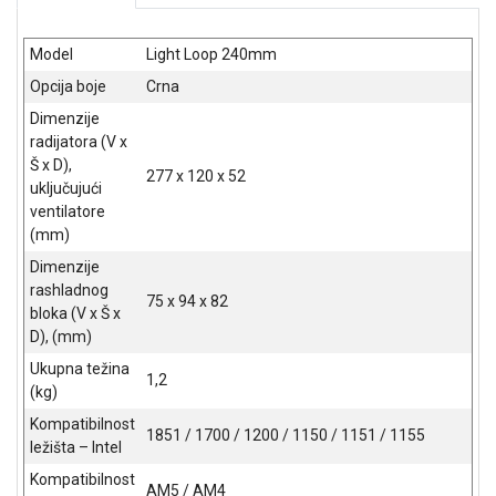
NADZOR I
SIGURNOSNA
OPREMA
Model
Light Loop 240mm
Opcija boje
Crna
SOFTWARE
Dimenzije
KABLOVI I
radijatora (V x
ADAPTERI
Š x D),
277 x 120 x 52
uključujući
KANCELARIJSKI
ventilatore
MATERIJAL
(mm)
Dimenzije
SVE
rashladnog
ZA
75 x 94 x 82
bloka (V x Š x
KUĆU
D), (mm)
ŠKOLSKI
Ukupna težina
1,2
PRIBOR
(kg)
Kompatibilnost
BICIKLE
1851 / 1700 / 1200 / 1150 / 1151 / 1155
ležišta – Intel
I
FITNES
Kompatibilnost
AM5 / AM4