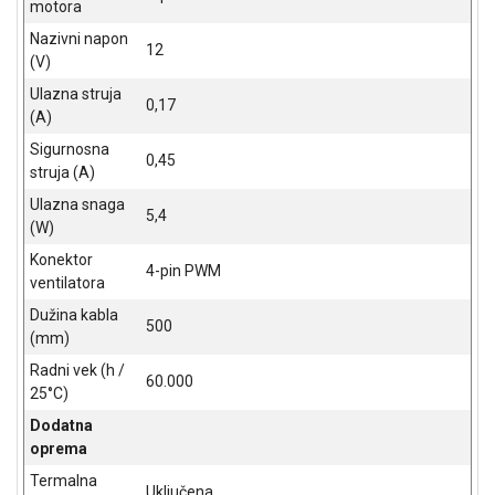
motora
Nazivni napon
12
(V)
Ulazna struja
0,17
(A)
Sigurnosna
0,45
struja (A)
Ulazna snaga
5,4
(W)
Konektor
4-pin PWM
ventilatora
Dužina kabla
500
(mm)
Radni vek (h /
60.000
25°C)
Dodatna
oprema
Termalna
Uključena