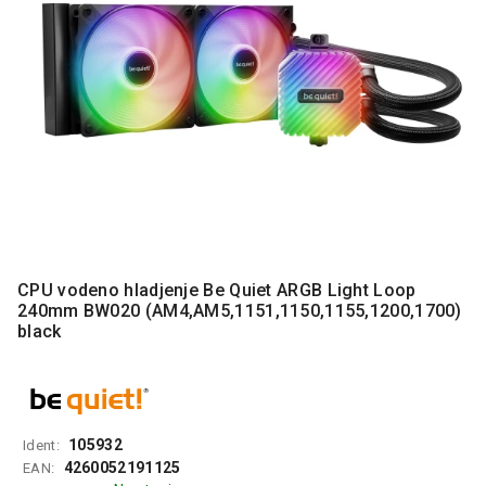
MONITORI
I
DODATNA
OPREMA
MOBILNI I
FIKSNI
TELEFONI
MALI
KUĆNI
APARATI
NEGA
CPU vodeno hladjenje Be Quiet ARGB Light Loop
LICA I
240mm BW020 (AM4,AM5,1151,1150,1155,1200,1700)
TELA
black
RAČUNARSKE
KOMPONENTE
RAČUNARSKE
105932
Ident:
PERIFERIJE
4260052191125
EAN: