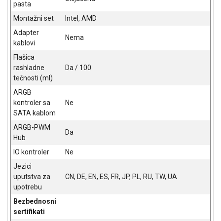
pasta
Montažni set
Intel, AMD
Adapter
Nema
kablovi
Flašica
rashladne
Da / 100
tečnosti (ml)
ARGB
kontroler sa
Ne
SATA kablom
ARGB-PWM
Da
Hub
IO kontroler
Ne
Jezici
uputstva za
CN, DE, EN, ES, FR, JP, PL, RU, TW, UA
Blog
upotrebu
Način
Bezbednosni
plaćanja
sertifikati
Isporuka