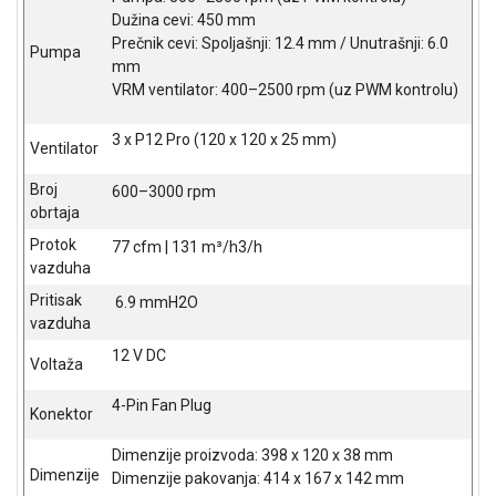
NADZOR I
Dužina cevi: 450 mm
SIGURNOSNA
Prečnik cevi: Spoljašnji: 12.4 mm / Unutrašnji: 6.0
Pumpa
OPREMA
mm
VRM ventilator: 400–2500 rpm (uz PWM kontrolu)
SOFTWARE
3 x P12 Pro (120 x 120 x 25 mm)
KABLOVI I
Ventilator
ADAPTERI
Broj
600–3000 rpm
KANCELARIJSKI
obrtaja
MATERIJAL
Protok
77 cfm | 131 m³/h3/h
vazduha
SVE
ZA
Pritisak
6.9 mmH2O
KUĆU
vazduha
12 V DC
ŠKOLSKI
Voltaža
PRIBOR
4-Pin Fan Plug
Konektor
BICIKLE
I
Dimenzije proizvoda: 398 x 120 x 38 mm
FITNES
Dimenzije
Dimenzije pakovanja: 414 x 167 x 142 mm