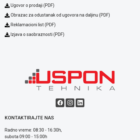
plaćanja
Ugovor o prodaji (PDF)
Isporuka
Obrazac za odustanak od ugovora na daljinu (PDF)
Podrška
Opšti
Reklamacioni list (PDF)
uslovi
Izjava o saobraznosti (PDF)
poslovanja
Saobraznost
i
reklamacije
Usluge
prijava
kvara
Politika
privatnosti
Politika
o
kolačićima
Provera
KONTAKTIRAJTE NAS
garancije
OUTLET
Radno vreme: 08:30 - 16:30h,
Kontakt
subota 09:00 - 15:00h