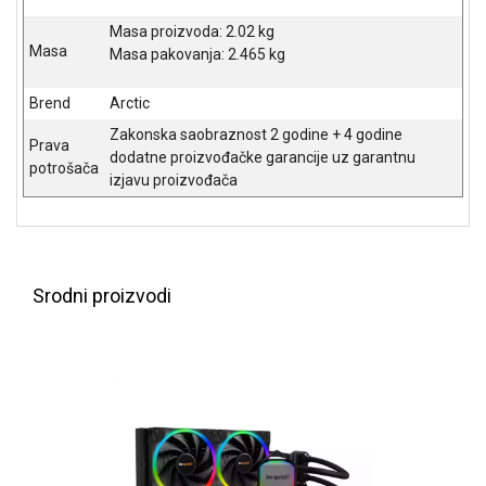
ALAT I
Masa proizvoda: 2.02 kg
BAŠTA
Masa
Masa pakovanja: 2.465 kg
OUTLET
Brend
Arctic
KRIPTO
Zakonska saobraznost 2 godine + 4 godine
Prava
dodatne proizvođačke garancije uz garantnu
potrošača
IGRAČKE
izjavu proizvođača
Srodni proizvodi