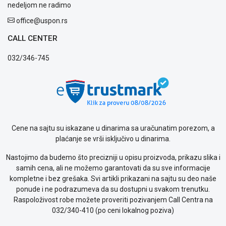
WEB
nedeljom ne radimo
KREDIT
office@uspon.rs
CALL CENTER
032/346-745
Cene na sajtu su iskazane u dinarima sa uračunatim porezom, a
plaćanje se vrši isključivo u dinarima.
Nastojimo da budemo što precizniji u opisu proizvoda, prikazu slika i
samih cena, ali ne možemo garantovati da su sve informacije
kompletne i bez grešaka. Svi artikli prikazani na sajtu su deo naše
ponude i ne podrazumeva da su dostupni u svakom trenutku.
Raspoloživost robe možete proveriti pozivanjem Call Centra na
032/340-410 (po ceni lokalnog poziva)