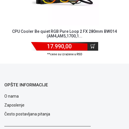
CPU Cooler Be quiet RGB Pure Loop 2 FX 280mm BW014
(AM4,AM5,1700,1...
17.990,00
**cene su izražene u RSD
OPŠTE INFORMACIJE
O nama
Zaposlenje
Često postavljana pitanja
Blog
Način