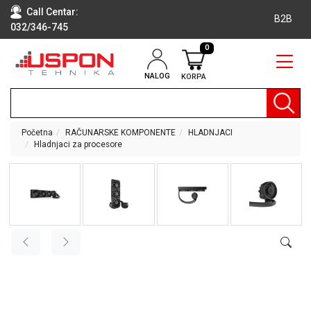
Call Centar:
B2B
032/346-745
0
NALOG
KORPA
RAČUNARI
BELA
TEHNIKA
Početna
RAČUNARSKE KOMPONENTE
HLADNJACI
Hladnjaci za procesore
KLIME I
DODATNA
OPREMA
TV,
AUDIO,
VIDEO
LAPTOP I
TABLET
RAČUNARI