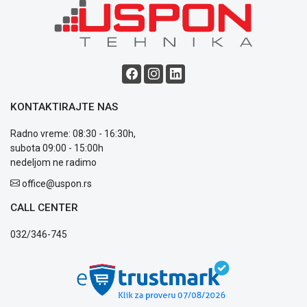
poslovanja
Saobraznost
i
reklamacije
Usluge
prijava
kvara
Politika
KONTAKTIRAJTE NAS
privatnosti
Politika
Radno vreme: 08:30 - 16:30h,
o
subota 09:00 - 15:00h
kolačićima
nedeljom ne radimo
Provera
office@uspon.rs
garancije
OUTLET
CALL CENTER
Kontakt
WEB
032/346-745
KREDIT