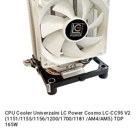
MONITORI
I
DODATNA
OPREMA
MOBILNI I
FIKSNI
TELEFONI
MALI
KUĆNI
APARATI
NEGA
LICA I
TELA
RAČUNARSKE
KOMPONENTE
CPU Cooler Univerzalni LC Power Cosmo LC-CC95 V2
(1151/1155/1156/1200/1700/1181 /AM4/AM5) TDP
RAČUNARSKE
165W
PERIFERIJE