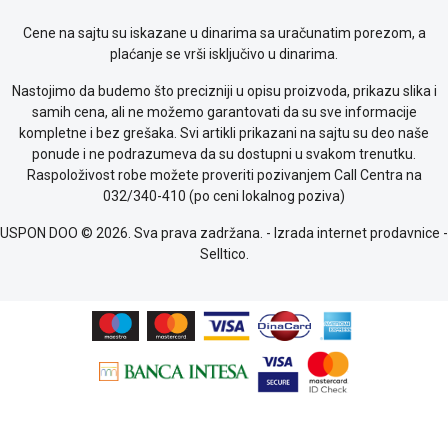
Cene na sajtu su iskazane u dinarima sa uračunatim porezom, a
plaćanje se vrši isključivo u dinarima.
Nastojimo da budemo što precizniji u opisu proizvoda, prikazu slika i
samih cena, ali ne možemo garantovati da su sve informacije
kompletne i bez grešaka. Svi artikli prikazani na sajtu su deo naše
ponude i ne podrazumeva da su dostupni u svakom trenutku.
Raspoloživost robe možete proveriti pozivanjem Call Centra na
032/340-410 (po ceni lokalnog poziva)
USPON DOO © 2026. Sva prava zadržana. -
Izrada internet prodavnice
-
Selltico.