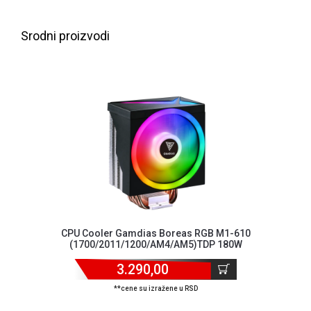
ALAT I
BAŠTA
Srodni proizvodi
OUTLET
KRIPTO
IGRAČKE
CPU Cooler Gamdias Boreas RGB M1-610
(1700/2011/1200/AM4/AM5)TDP 180W
3.290,00
**cene su izražene u RSD