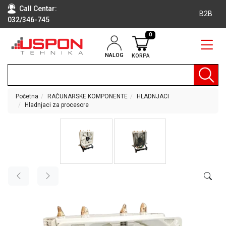
Call Centar:
B2B
032/346-745
0
NALOG
KORPA
RAČUNARI
BELA
TEHNIKA
Početna
RAČUNARSKE KOMPONENTE
HLADNJACI
Hladnjaci za procesore
KLIME I
DODATNA
OPREMA
TV,
AUDIO,
VIDEO
LAPTOP I
TABLET
RAČUNARI