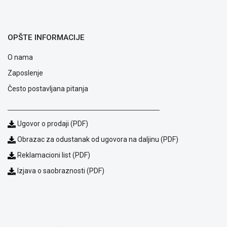
OPŠTE INFORMACIJE
O nama
Zaposlenje
Često postavljana pitanja
Ugovor o prodaji (PDF)
Obrazac za odustanak od ugovora na daljinu (PDF)
Blog
Reklamacioni list (PDF)
Način
Izjava o saobraznosti (PDF)
plaćanja
Isporuka
Podrška
Opšti
uslovi