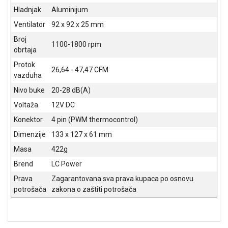
NADZOR I
Hladnjak
Aluminijum
SIGURNOSNA
Ventilator
92 x 92 x 25 mm
OPREMA
Broj
1100-1800 rpm
SOFTWARE
obrtaja
Protok
KABLOVI I
26,64 - 47,47 CFM
vazduha
ADAPTERI
Nivo buke
20-28 dB(A)
KANCELARIJSKI
Voltaža
12V DC
MATERIJAL
Konektor
4 pin (PWM thermocontrol)
SVE
Dimenzije
133 x 127 x 61 mm
ZA
KUĆU
Masa
422g
Brend
LC Power
ŠKOLSKI
PRIBOR
Prava
Zagarantovana sva prava kupaca po osnovu
potrošača
zakona o zaštiti potrošača
BICIKLE
I
FITNES