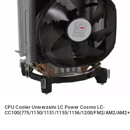
MONITORI
I
DODATNA
OPREMA
MOBILNI I
FIKSNI
TELEFONI
MALI
KUĆNI
APARATI
NEGA
LICA I
TELA
RAČUNARSKE
KOMPONENTE
CPU Cooler Univerzalni LC Power Cosmo LC-
CC100(775/1150/1151/1155/1156/1200/FM2/AM2/AM2
RAČUNARSKE
PERIFERIJE