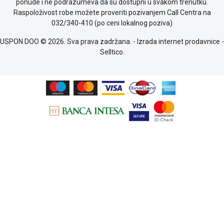
ponude i ne podrazumeva da su dostupni u svakom trenutku.
o
Raspoloživost robe možete proveriti pozivanjem Call Centra na
kolačićima
032/340-410 (po ceni lokalnog poziva)
Provera
garancije
USPON DOO © 2026. Sva prava zadržana. -
Izrada internet prodavnice
-
OUTLET
Selltico.
Kontakt
WEB
KREDIT