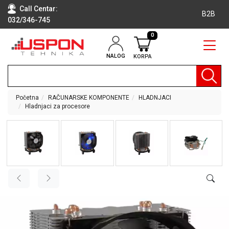
Call Centar:
B2B
032/346-745
0
NALOG
KORPA
RAČUNARI
BELA
TEHNIKA
Početna
RAČUNARSKE KOMPONENTE
HLADNJACI
Hladnjaci za procesore
KLIME I
DODATNA
OPREMA
TV,
AUDIO,
VIDEO
LAPTOP I
TABLET
RAČUNARI