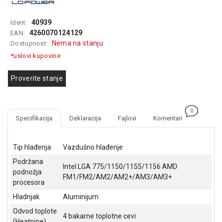
GAMING
40939
Ident:
EELEKTRO
4260070124129
EAN:
ZAŠTITA
Nema na stanju
Dostupnost:
*uslovi kupovine
SOLARNI
SISTEMI
Proverite stanje
MREŽNA
OPREMA
0
ŠTAMPAČI,
Specifikacija
Deklaracija
Fajlovi
Komentari
SKENERI I
FOTOKOPIRI
Tip hlađenja
Vazdušno hlađenje
FOTOAPARATI
Podržana
Intel LGA 775/1150/1155/1156 AMD
I KAMERE
podnožja
FM1/FM2/AM2/AM2+/AM3/AM3+
procesora
GPS
NAVIGACIJE
Hladnjak
Aluminijum
Odvod toplote
4 bakarne toplotne cevi
VIDEO
(Heatpipe)