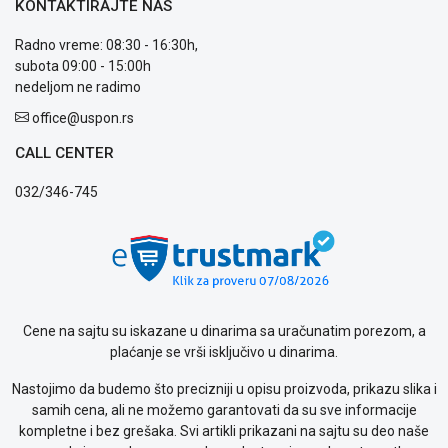
KONTAKTIRAJTE NAS
Radno vreme: 08:30 - 16:30h,
subota 09:00 - 15:00h
nedeljom ne radimo
Blog
office@uspon.rs
Način
plaćanja
CALL CENTER
Isporuka
Podrška
032/346-745
Opšti
uslovi
poslovanja
Saobraznost
i
reklamacije
Cene na sajtu su iskazane u dinarima sa uračunatim porezom, a
Usluge
plaćanje se vrši isključivo u dinarima.
prijava
kvara
Nastojimo da budemo što precizniji u opisu proizvoda, prikazu slika i
Politika
samih cena, ali ne možemo garantovati da su sve informacije
privatnosti
kompletne i bez grešaka. Svi artikli prikazani na sajtu su deo naše
Politika