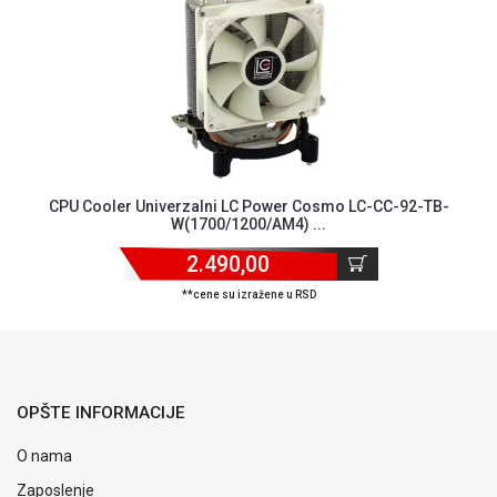
ALAT I
BAŠTA
OUTLET
KRIPTO
IGRAČKE
CPU Cooler Univerzalni LC Power Cosmo LC-CC-92-TB-
W(1700/1200/AM4) ...
2.490,00
**cene su izražene u RSD
OPŠTE INFORMACIJE
O nama
Zaposlenje