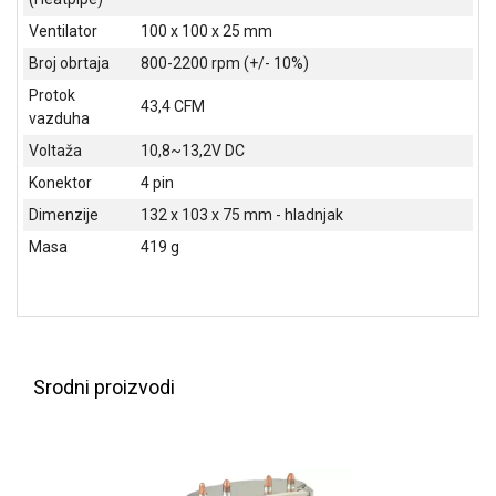
NADZOR I
Ventilator
100 x 100 x 25 mm
SIGURNOSNA
OPREMA
Broj obrtaja
800-2200 rpm (+/- 10%)
Protok
SOFTWARE
43,4 CFM
vazduha
KABLOVI I
Voltaža
10,8~13,2V DC
ADAPTERI
Konektor
4 pin
KANCELARIJSKI
Dimenzije
132 x 103 x 75 mm - hladnjak
MATERIJAL
Masa
419 g
SVE
ZA
KUĆU
ŠKOLSKI
Srodni proizvodi
PRIBOR
BICIKLE
I
FITNES