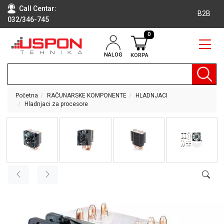
Call Centar:
B2B
032/346-745
0
NALOG
KORPA
RAČUNARI
BELA
TEHNIKA
Početna
RAČUNARSKE KOMPONENTE
HLADNJACI
Hladnjaci za procesore
KLIME I
DODATNA
OPREMA
TV,
AUDIO,
VIDEO
LAPTOP I
TABLET
RAČUNARI