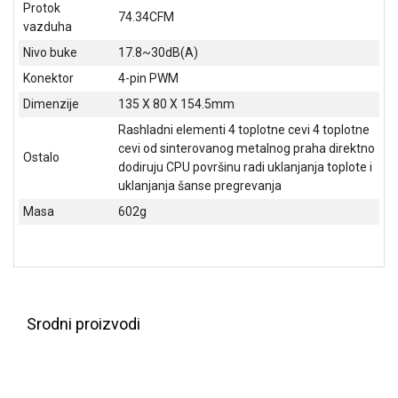
NADZOR I
Protok
74.34CFM
SIGURNOSNA
vazduha
OPREMA
Nivo buke
17.8~30dB(A)
Konektor
4-pin PWM
SOFTWARE
Dimenzije
135 X 80 X 154.5mm
KABLOVI I
Rashladni elementi 4 toplotne cevi 4 toplotne
ADAPTERI
cevi od sinterovanog metalnog praha direktno
Ostalo
dodiruju CPU površinu radi uklanjanja toplote i
KANCELARIJSKI
MATERIJAL
uklanjanja šanse pregrevanja
Masa
602g
SVE
ZA
KUĆU
ŠKOLSKI
PRIBOR
Srodni proizvodi
BICIKLE
I
FITNES