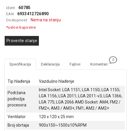
GAMING
60785
Ident:
6933412726890
EAN:
EELEKTRO
Nema na stanju
Dostupnost:
ZAŠTITA
*uslovi kupovine
SOLARNI
SISTEMI
Proverite stanje
MREŽNA
OPREMA
0
Specifikacija
Deklaracija
Fajlovi
Komentari
ŠTAMPAČI,
SKENERI I
FOTOKOPIRI
Tip hlađenja
Vazdušno hlađenje
Intel Socket: LGA 1151; LGA 1150; LGA 1155;
FOTOAPARATI
Podržana
LGA 1156; LGA 2011; LGA 2011-v3; LGA 1366;
I KAMERE
podnožja
LGA 775; LGA 2066 AMD Socket: AM4; FM2 /
procesora
FM2+; AM3 / AM3+; FM1; AM2 / AM2+
GPS
NAVIGACIJE
Ventilator
120 x 120 x 25 mm
Broj obrtaja
900±150~1500±10%RPM
VIDEO