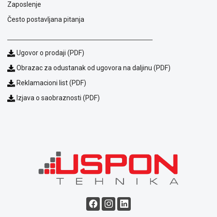
Zaposlenje
Često postavljana pitanja
Ugovor o prodaji (PDF)
Obrazac za odustanak od ugovora na daljinu (PDF)
Reklamacioni list (PDF)
Izjava o saobraznosti (PDF)
Blog
Način
plaćanja
Isporuka
Podrška
Opšti
uslovi
poslovanja
Saobraznost
i
reklamacije