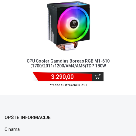
ALAT I
BAŠTA
OUTLET
KRIPTO
IGRAČKE
CPU Cooler Gamdias Boreas RGB M1-610
(1700/2011/1200/AM4/AM5)TDP 180W
3.290,00
**cene su izražene u RSD
OPŠTE INFORMACIJE
O nama