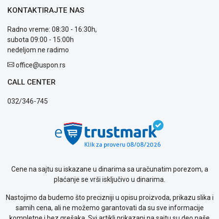
Usluge
KONTAKTIRAJTE NAS
prijava
kvara
Radno vreme: 08:30 - 16:30h,
Politika
subota 09:00 - 15:00h
privatnosti
nedeljom ne radimo
Politika
office@uspon.rs
o
kolačićima
CALL CENTER
Provera
garancije
032/346-745
OUTLET
Kontakt
WEB
KREDIT
Cene na sajtu su iskazane u dinarima sa uračunatim porezom, a
plaćanje se vrši isključivo u dinarima.
Nastojimo da budemo što precizniji u opisu proizvoda, prikazu slika i
samih cena, ali ne možemo garantovati da su sve informacije
kompletne i bez grešaka. Svi artikli prikazani na sajtu su deo naše