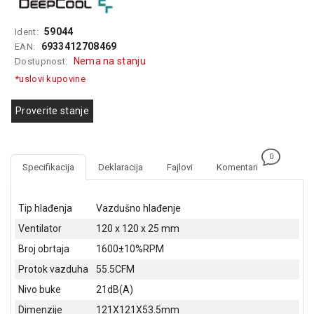
GAMING
59044
Ident:
EELEKTRO
6933412708469
EAN:
ZAŠTITA
Nema na stanju
Dostupnost:
*uslovi kupovine
SOLARNI
SISTEMI
Proverite stanje
MREŽNA
OPREMA
0
ŠTAMPAČI,
Specifikacija
Deklaracija
Fajlovi
Komentari
SKENERI I
FOTOKOPIRI
Tip hlađenja
Vazdušno hlađenje
FOTOAPARATI
Ventilator
120 x 120 x 25 mm
I KAMERE
Broj obrtaja
1600±10%RPM
GPS
Protok vazduha
55.5CFM
NAVIGACIJE
Nivo buke
21dB(A)
VIDEO
Dimenzije
121X121X53.5mm