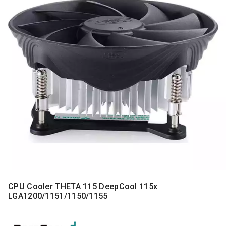
MONITORI
I
DODATNA
OPREMA
MOBILNI I
FIKSNI
TELEFONI
MALI
KUĆNI
APARATI
NEGA
LICA I
TELA
RAČUNARSKE
KOMPONENTE
CPU Cooler THETA 115 DeepCool 115x
LGA1200/1151/1150/1155
RAČUNARSKE
PERIFERIJE