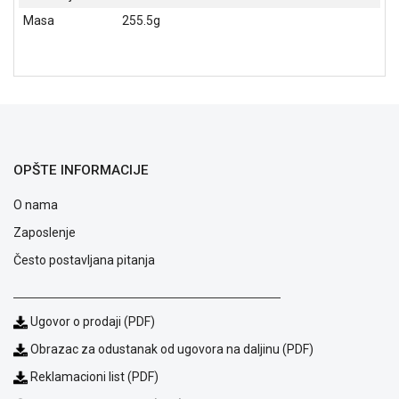
NADZOR I
Masa
255.5g
SIGURNOSNA
OPREMA
SOFTWARE
KABLOVI I
ADAPTERI
KANCELARIJSKI
OPŠTE INFORMACIJE
MATERIJAL
O nama
SVE
Zaposlenje
ZA
KUĆU
Često postavljana pitanja
ŠKOLSKI
PRIBOR
Ugovor o prodaji (PDF)
BICIKLE
Obrazac za odustanak od ugovora na daljinu (PDF)
I
Reklamacioni list (PDF)
FITNES