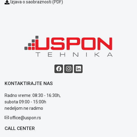
Izjava o saobraznosti (PDF)
ALAT I
BAŠTA
OUTLET
KRIPTO
IGRAČKE
KONTAKTIRAJTE NAS
Radno vreme: 08:30 - 16:30h,
Blog
subota 09:00 - 15:00h
Način
nedeljom ne radimo
plaćanja
Isporuka
office@uspon.rs
Podrška
CALL CENTER
Opšti
uslovi