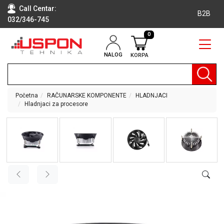
Call Centar:
B2B
032/346-745
0
NALOG
KORPA
RAČUNARI
BELA
TEHNIKA
Početna
RAČUNARSKE KOMPONENTE
HLADNJACI
Hladnjaci za procesore
KLIME I
DODATNA
OPREMA
TV,
AUDIO,
VIDEO
LAPTOP I
TABLET
RAČUNARI