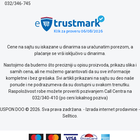
032/346-745
poslovanja
Saobraznost
i
reklamacije
Usluge
prijava
kvara
Cene na sajtu su iskazane u dinarima sa uračunatim porezom, a
Politika
plaćanje se vrši isključivo u dinarima.
privatnosti
Nastojimo da budemo što precizniji u opisu proizvoda, prikazu slika i
Politika
samih cena, ali ne možemo garantovati da su sve informacije
o
kompletne i bez grešaka. Svi artikli prikazani na sajtu su deo naše
kolačićima
ponude i ne podrazumeva da su dostupni u svakom trenutku.
Provera
Raspoloživost robe možete proveriti pozivanjem Call Centra na
garancije
032/340-410 (po ceni lokalnog poziva)
OUTLET
Kontakt
USPON DOO © 2026. Sva prava zadržana. -
Izrada internet prodavnice
-
WEB
Selltico.
KREDIT