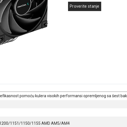
Proverite stanje
 efikasnost pomoću kulera visokih performansi opremljenog sa šest baka
0/1200/1151/1150/1155 AMD AM5/AM4