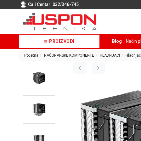
Call Centar:
032/346-745
PROIZVODI
Blog
Način p
Početna
RAČUNARSKE KOMPONENTE
HLADNJACI
Hladnjac