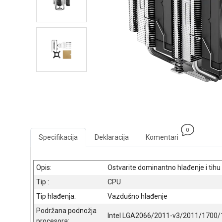
0
Specifikacija
Deklaracija
Komentari
Opis:
Ostvarite dominantno hlađenje i tihu
Tip :
CPU
Tip hlađenja:
Vazdušno hlađenje
Podržana podnožja
Intel LGA2066/2011-v3/2011/170
procesora: