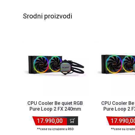
Srodni proizvodi
CPU Cooler Be quiet RGB
CPU Cooler Be
Pure Loop 2 FX 240mm
Pure Loop 2 
BW013 (AM4,AM5,1700,1...
BW014 (AM4,AM5
17.990,00
17.990,0
**cene su izražene u RSD
**cene su izraž