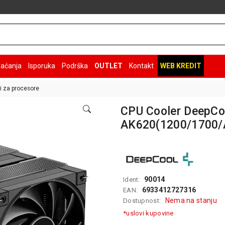
laćanja
Isporuka
Podrška
OUTLET
Kontakt
WEB KREDIT
i za procesore
CPU Cooler DeepCo
AK620(1200/1700
90014
Ident:
6933412727316
EAN:
Nema na stanju
Dostupnost:
*uslovi kupovine