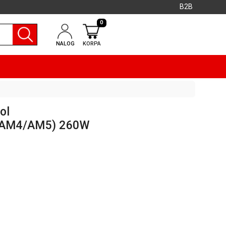
B2B
0
NALOG
KORPA
ol
/AM4/AM5) 260W