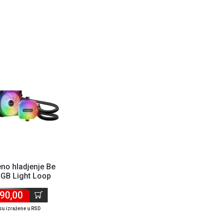
no hladjenje Be
RGB Light Loop
20 (AM4,AM5,...
90,00
su izražene u RSD