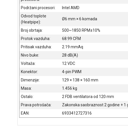
Podržani procesori:
Intel AMD
Odvod toplote
Ø6 mm × 6 komada
(Heatpipe):
Broj obrtaja:
500~1850 RPM±10%
Protok vazduha:
68.99 CFM
Pritisak vazduha:
2.19 mmAq
Nivo buke:
28 dB(A)
Voltaža:
12 VDC
Konektor:
4-pin PWM
Dimenzije:
129 × 138 × 160 mm
Masa:
1.456 kg
Ostalo:
2 FDB ventilatora od 120 mm
Prava potrošača:
Zakonska saobraznost 2 godine + 1 
EAN:
6933412727316