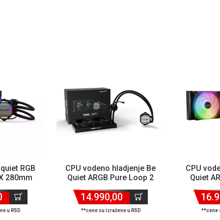
 quiet RGB
CPU vodeno hladjenje Be
CPU vode
FX 280mm
Quiet ARGB Pure Loop 2
Quiet A
,1700,1...
240mm BW017 (AM4,AM3...
240mm BW0
0
14.990,00
16.9
ene u RSD
**cene su izražene u RSD
**cene 