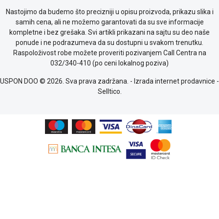
Nastojimo da budemo što precizniji u opisu proizvoda, prikazu slika i
samih cena, ali ne možemo garantovati da su sve informacije
kompletne i bez grešaka. Svi artikli prikazani na sajtu su deo naše
ponude i ne podrazumeva da su dostupni u svakom trenutku.
Raspoloživost robe možete proveriti pozivanjem Call Centra na
032/340-410 (po ceni lokalnog poziva)
USPON DOO © 2026. Sva prava zadržana. -
Izrada internet prodavnice
-
Selltico.