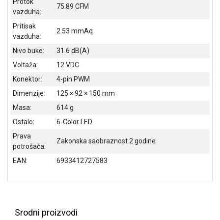
Protok
75.89 CFM
ALAT I
vazduha:
BAŠTA
Pritisak
2.53 mmAq
vazduha:
OUTLET
Nivo buke:
31.6 dB(A)
KRIPTO
Voltaža:
12 VDC
IGRAČKE
Konektor:
4-pin PWM
Dimenzije:
125 × 92 × 150 mm
Masa:
614 g
Ostalo:
6-Color LED
Prava
Zakonska saobraznost 2 godine
potrošača:
EAN:
6933412727583
Srodni proizvodi