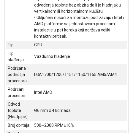
NADZOR I
odvođenja toplote bez obzira da li je hladnjak u
SIGURNOSNA
vertikalnom ili horizontalnom kućištu.
OPREMA
• Uključeni nosači za montažu podržavaju i Intel i
AMD platforme sa jednostavnim procesom
SOFTWARE
instalacije u pet koraka koji održava veliki
kontaktni pritisak.
KABLOVI I
ADAPTERI
Tip :
CPU
Tip
KANCELARIJSKI
Vazdušno hlađenje
hlađenja:
MATERIJAL
Podržana
SVE
podnožja
LGA1700/1200/1151/1150/1155 AM5/AM4
ZA
procesora:
KUĆU
Podržani
Intel AMD
procesori:
ŠKOLSKI
PRIBOR
Odvod
toplote
Ø6 mm x 4 komada
BICIKLE
(Heatpipe):
I
Broj obrtaja:
500~2000 RPM±10%
FITNES