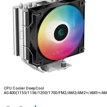
MONITORI
I
DODATNA
OPREMA
MOBILNI I
FIKSNI
TELEFONI
MALI
KUĆNI
APARATI
NEGA
LICA I
TELA
RAČUNARSKE
KOMPONENTE
CPU Cooler DeepCool
AG400(1155/1156/1200/1700/FM2/AM2/AM2+/AM3+/A
RAČUNARSKE
PERIFERIJE