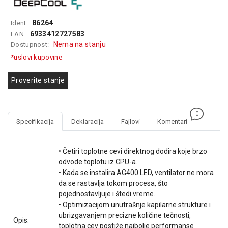
GAMING
86264
Ident:
EELEKTRO
6933412727583
EAN:
ZAŠTITA
Nema na stanju
Dostupnost:
*uslovi kupovine
SOLARNI
SISTEMI
Proverite stanje
MREŽNA
OPREMA
0
ŠTAMPAČI,
Specifikacija
Deklaracija
Fajlovi
Komentari
SKENERI I
FOTOKOPIRI
• Četiri toplotne cevi direktnog dodira koje brzo
FOTOAPARATI
odvode toplotu iz CPU-a.
I KAMERE
• Kada se instalira AG400 LED, ventilator ne mora
da se rastavlja tokom procesa, što
GPS
pojednostavljuje i štedi vreme.
NAVIGACIJE
• Optimizacijom unutrašnje kapilarne strukture i
ubrizgavanjem precizne količine tečnosti,
Opis:
VIDEO
toplotna cev postiže najbolje performanse