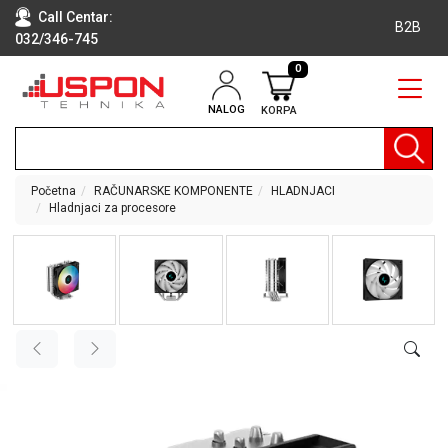
Call Centar:
B2B
032/346-745
0
NALOG
KORPA
RAČUNARI
BELA
TEHNIKA
Početna
RAČUNARSKE KOMPONENTE
HLADNJACI
Hladnjaci za procesore
KLIME I
DODATNA
OPREMA
TV,
AUDIO,
VIDEO
LAPTOP I
TABLET
RAČUNARI