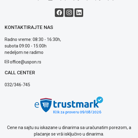
i
reklamacije
Usluge
prijava
KONTAKTIRAJTE NAS
kvara
Politika
Radno vreme: 08:30 - 16:30h,
privatnosti
subota 09:00 - 15:00h
Politika
nedeljom ne radimo
o
kolačićima
office@uspon.rs
Provera
CALL CENTER
garancije
OUTLET
032/346-745
Kontakt
WEB
KREDIT
Cene na sajtu su iskazane u dinarima sa uračunatim porezom, a
plaćanje se vrši isključivo u dinarima.