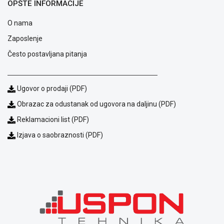
OPŠTE INFORMACIJE
O nama
Zaposlenje
Često postavljana pitanja
Ugovor o prodaji (PDF)
Obrazac za odustanak od ugovora na daljinu (PDF)
Reklamacioni list (PDF)
Blog
Izjava o saobraznosti (PDF)
Način
plaćanja
Isporuka
Podrška
Opšti
uslovi
poslovanja
Saobraznost