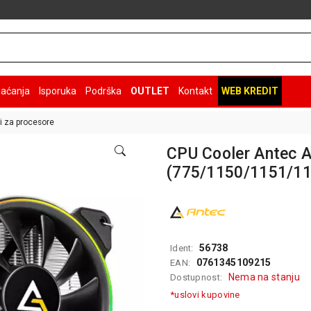
laćanja
Isporuka
Podrška
OUTLET
Kontakt
WEB KREDIT
i za procesore
CPU Cooler Antec 
(775/1150/1151/
56738
Ident:
0761345109215
EAN:
Nema na stanju
Dostupnost:
*uslovi kupovine