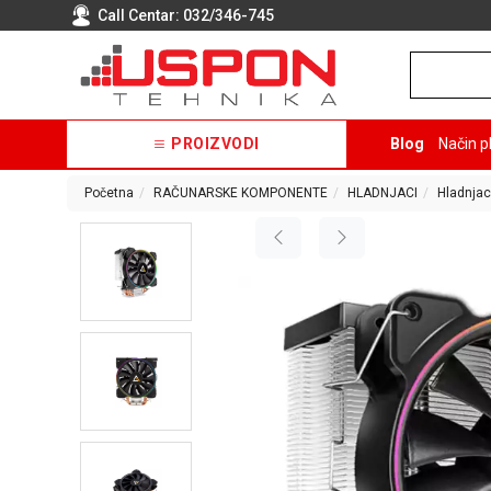
Call Centar:
032/346-745
PROIZVODI
Blog
Način p
Početna
RAČUNARSKE KOMPONENTE
HLADNJACI
Hladnjac