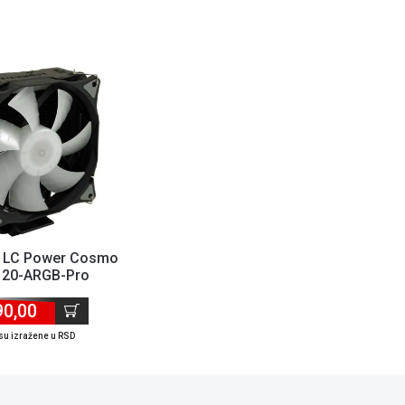
r LC Power Cosmo
20-ARGB-Pro
/AM4/AM5) TDP...
90,00
su izražene u RSD