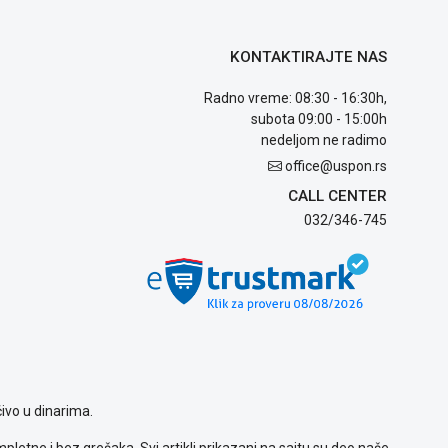
KONTAKTIRAJTE NAS
Radno vreme: 08:30 - 16:30h,
subota 09:00 - 15:00h
nedeljom ne radimo
office@uspon.rs
CALL CENTER
032/346-745
ivo u dinarima.
letne i bez grešaka. Svi artikli prikazani na sajtu su deo naše