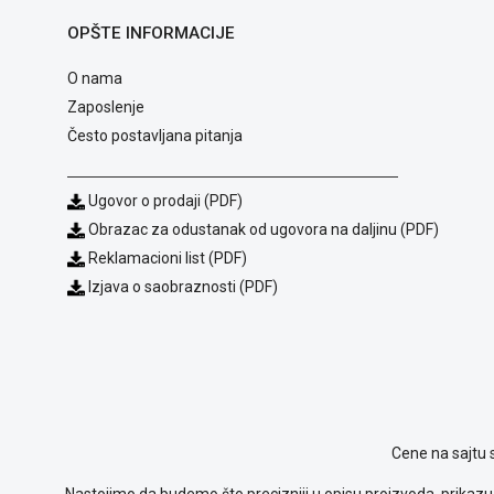
OPŠTE INFORMACIJE
O nama
Zaposlenje
Često postavljana pitanja
Ugovor o prodaji (PDF)
Obrazac za odustanak od ugovora na daljinu (PDF)
Reklamacioni list (PDF)
Izjava o saobraznosti (PDF)
Cene na sajtu 
Nastojimo da budemo što precizniji u opisu proizvoda, prikazu 