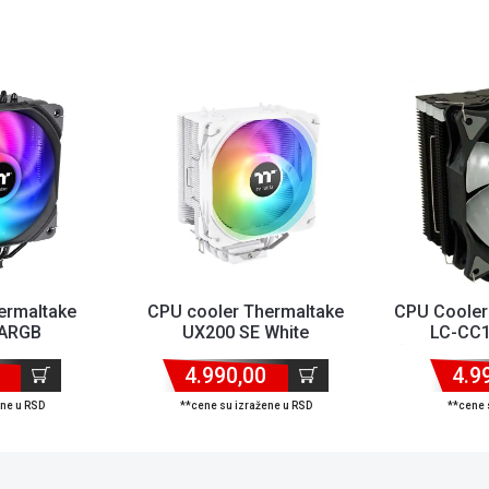
ermaltake
CPU cooler Thermaltake
CPU Coole
 ARGB
UX200 SE White
LC-CC1
4/AM5 TDP
700/1200/AM4/AM5 TDP
(1200/1700
W
4.990,00
170W
4.9
ene u RSD
**cene su izražene u RSD
**cene 