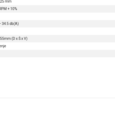
x 25 mm
 RPM + 10%
– 34.5 db(A)
155mm (D x Š x V)
enje