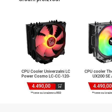
CPU Cooler Univerzalni LC
CPU cooler Th
Power Cosmo LC-CC-120-
UX200 SE
RGB (AM4/AM5/1200/1...
1700/1200/AM
4.490,00
4.490,00
170
**cene su izražene u RSD
**cene su izraž