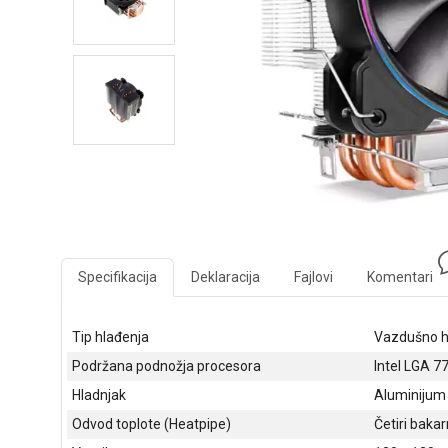
Specifikacija
Deklaracija
Fajlovi
Komentari
Tip hlađenja
Vazdušno h
Podržana podnožja procesora
Intel LGA 7
Hladnjak
Aluminijum
Odvod toplote (Heatpipe)
Četiri bakar