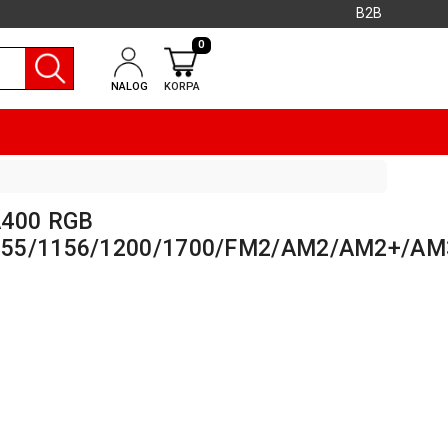
B2B
0
NALOG
KORPA
A400 RGB
1155/1156/1200/1700/FM2/AM2/AM2+/AM