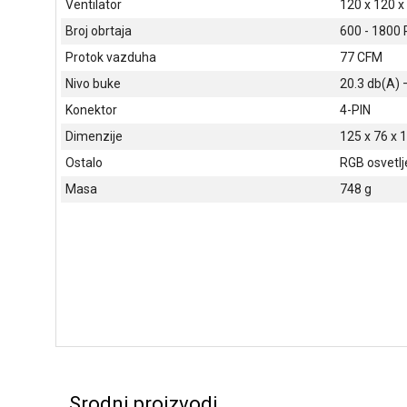
Ventilator
120 x 120 
Broj obrtaja
600 - 1800
Protok vazduha
77 CFM
Nivo buke
20.3 db(A) 
Konektor
4-PIN
Dimenzije
125 x 76 x 
Ostalo
RGB osvetlj
Masa
748 g
Srodni proizvodi