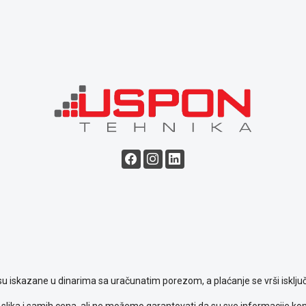
su iskazane u dinarima sa uračunatim porezom, a plaćanje se vrši isključ
slika i samih cena, ali ne možemo garantovati da su sve informacije komp