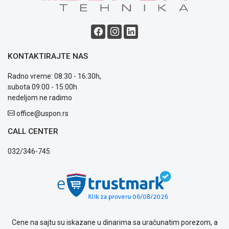
ALAT I
BAŠTA
OUTLET
KONTAKTIRAJTE NAS
KRIPTO
Radno vreme: 08:30 - 16:30h,
IGRAČKE
subota 09:00 - 15:00h
nedeljom ne radimo
office@uspon.rs
Blog
CALL CENTER
Način
plaćanja
032/346-745
Isporuka
Podrška
Opšti
uslovi
poslovanja
Saobraznost
i
Cene na sajtu su iskazane u dinarima sa uračunatim porezom, a