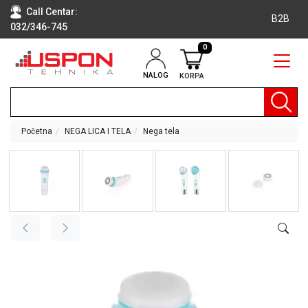
Call Centar:
B2B
032/346-745
0
NALOG
KORPA
RAČUNARI
BELA
TEHNIKA
Početna
NEGA LICA I TELA
Nega tela
KLIME I
DODATNA
OPREMA
TV,
AUDIO,
VIDEO
LAPTOP I
TABLET
RAČUNARI