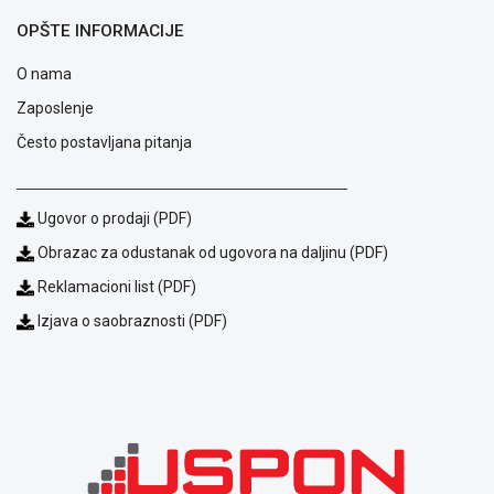
NADZOR I
OPŠTE INFORMACIJE
SIGURNOSNA
OPREMA
O nama
SOFTWARE
Zaposlenje
KABLOVI I
Često postavljana pitanja
ADAPTERI
KANCELARIJSKI
Ugovor o prodaji (PDF)
MATERIJAL
Obrazac za odustanak od ugovora na daljinu (PDF)
SVE
Reklamacioni list (PDF)
ZA
KUĆU
Izjava o saobraznosti (PDF)
ŠKOLSKI
PRIBOR
BICIKLE
I
FITNES