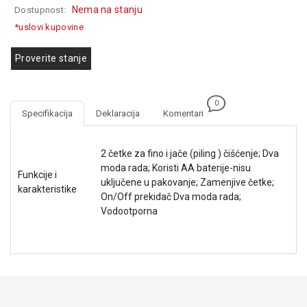
Nema na stanju
Dostupnost:
GAMING
*uslovi kupovine
EELEKTRO
ZAŠTITA
Proverite stanje
SOLARNI
SISTEMI
0
Specifikacija
Deklaracija
Komentari
MREŽNA
OPREMA
2 četke za fino i jače (piling ) čišćenje; Dva
ŠTAMPAČI,
moda rada; Koristi AA baterije-nisu
Funkcije i
SKENERI I
uključene u pakovanje; Zamenjive četke;
karakteristike
FOTOKOPIRI
On/Off prekidač Dva moda rada;
Vodootporna
FOTOAPARATI
I KAMERE
GPS
NAVIGACIJE
VIDEO