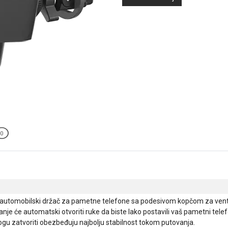
0
 automobilski držač za pametne telefone sa podesivom kopčom za venti
e će automatski otvoriti ruke da biste lako postavili vaš pametni telef
mogu zatvoriti obezbeđuju najbolju stabilnost tokom putovanja.