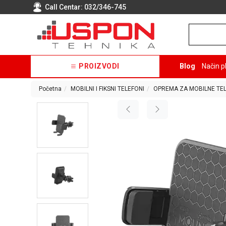
Call Centar:
032/346-745
PROIZVODI
Blog
Način p
Početna
MOBILNI I FIKSNI TELEFONI
OPREMA ZA MOBILNE TE