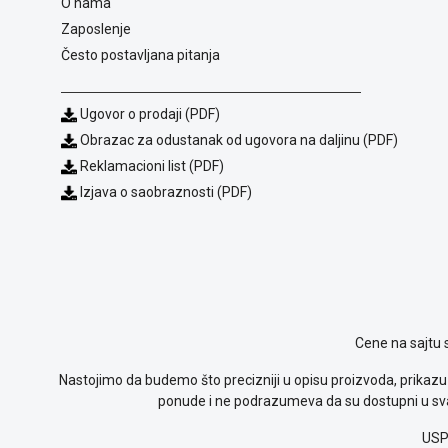
O nama
Zaposlenje
Često postavljana pitanja
Ugovor o prodaji (PDF)
Obrazac za odustanak od ugovora na daljinu (PDF)
Reklamacioni list (PDF)
Izjava o saobraznosti (PDF)
Cene na sajtu 
Nastojimo da budemo što precizniji u opisu proizvoda, prikazu 
ponude i ne podrazumeva da su dostupni u sva
USP