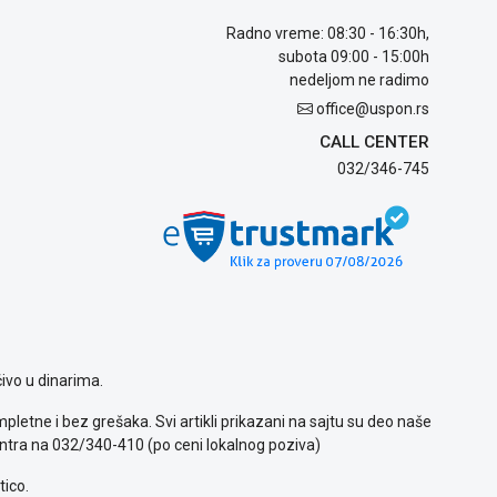
Radno vreme: 08:30 - 16:30h,
subota 09:00 - 15:00h
nedeljom ne radimo
office@uspon.rs
CALL CENTER
032/346-745
ivo u dinarima.
letne i bez grešaka. Svi artikli prikazani na sajtu su deo naše
ntra na 032/340-410 (po ceni lokalnog poziva)
tico.