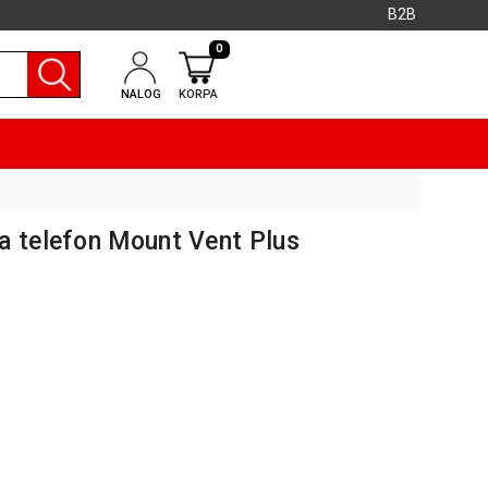
B2B
0
NALOG
KORPA
a telefon Mount Vent Plus