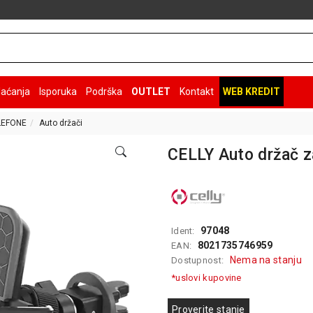
laćanja
Isporuka
Podrška
OUTLET
Kontakt
WEB KREDIT
LEFONE
Auto držači
CELLY Auto držač z
97048
Ident:
8021735746959
EAN:
Nema na stanju
Dostupnost:
*uslovi kupovine
Proverite stanje