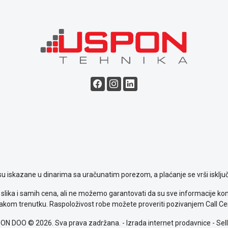
su iskazane u dinarima sa uračunatim porezom, a plaćanje se vrši isključ
slika i samih cena, ali ne možemo garantovati da su sve informacije komp
kom trenutku. Raspoloživost robe možete proveriti pozivanjem Call Ce
ON DOO © 2026. Sva prava zadržana. -
Izrada internet prodavnice
-
Sell