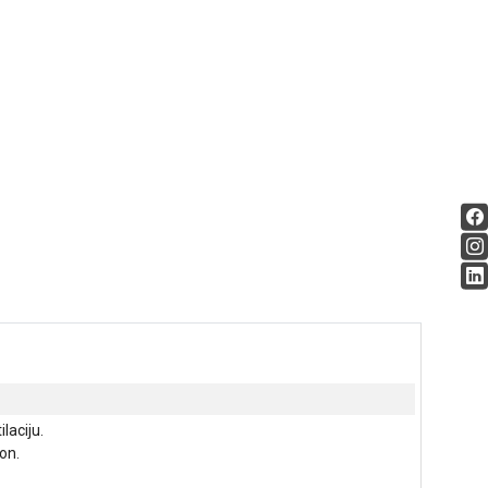
laciju.
on.