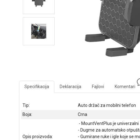
Specifikacija
Deklaracija
Fajlovi
Komentari
Tip:
Auto držač za mobilni telefon
Boja:
Crna
- MountVentPlus je univerzalni
- Dugme za automatsko otpuštanj
Opis proizvoda:
- Gumirane ruke i igle koje se 