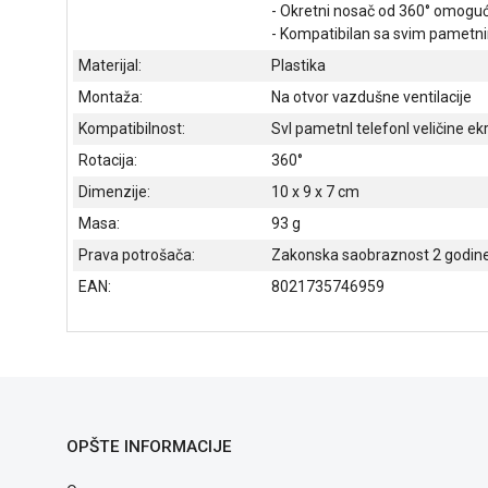
- Okretni nosač od 360° omoguc
- Kompatibilan sa svim pametnim
Materijal:
Plastika
Montaža:
Na otvor vazdušne ventilacije
Kompatibilnost:
SvI pametnI telefonI veličine ek
Rotacija:
360°
Dimenzije:
10 x 9 x 7 cm
Masa:
93 g
Prava potrošača:
Zakonska saobraznost 2 godin
EAN:
8021735746959
OPŠTE INFORMACIJE