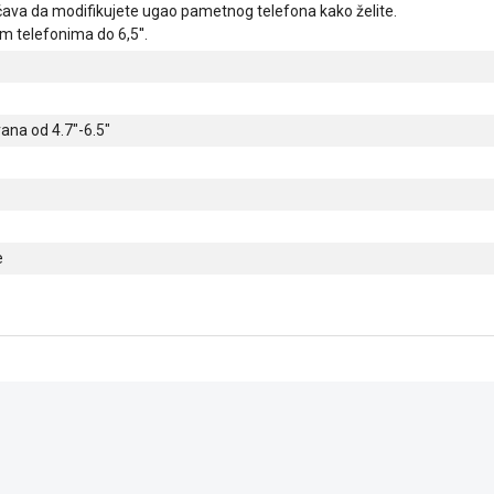
́ava da modifikujete ugao pametnog telefona kako želite.
 telefonima do 6,5''.
rana od 4.7"-6.5"
e