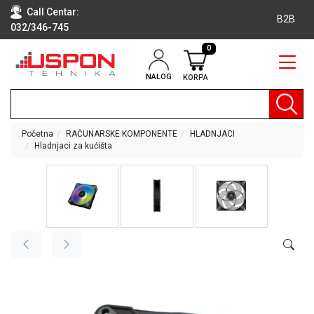
Call Centar:
B2B
032/346-745
0
NALOG
KORPA
RAČUNARI
BELA
TEHNIKA
Početna
RAČUNARSKE KOMPONENTE
HLADNJACI
Hladnjaci za kućišta
KLIME I
DODATNA
OPREMA
TV,
AUDIO,
VIDEO
LAPTOP I
TABLET
RAČUNARI