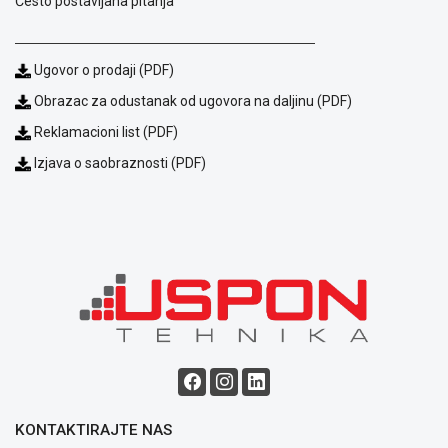
Često postavljana pitanja
Ugovor o prodaji (PDF)
Obrazac za odustanak od ugovora na daljinu (PDF)
Reklamacioni list (PDF)
Izjava o saobraznosti (PDF)
Blog
Način
plaćanja
Isporuka
Podrška
Opšti
uslovi
poslovanja
Saobraznost
i
reklamacije
Usluge
prijava
KONTAKTIRAJTE NAS