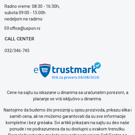
kvara
Radno vreme: 08:30 - 16:30h,
Politika
subota 09:00 - 15:00h
privatnosti
nedeljom ne radimo
Politika
o
office@uspon.rs
kolačićima
Provera
CALL CENTER
garancije
032/346-745
OUTLET
Kontakt
WEB
KREDIT
Cene na sajtu su iskazane u dinarima sa uračunatim porezom, a
plaćanje se vrši isključivo u dinarima.
Nastojimo da budemo što precizniji u opisu proizvoda, prikazu slika i
samih cena, ali ne možemo garantovati da su sve informacije
kompletne i bez grešaka. Svi artikli prikazani na sajtu su deo naše
ponude i ne podrazumeva da su dostupni u svakom trenutku.