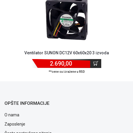
ALAT I
BAŠTA
OUTLET
KRIPTO
IGRAČKE
Ventilator SUNON DC12V 60x60x20 3 izvoda
2.690,00
**cene su izražene u RSD
OPŠTE INFORMACIJE
O nama
Zaposlenje