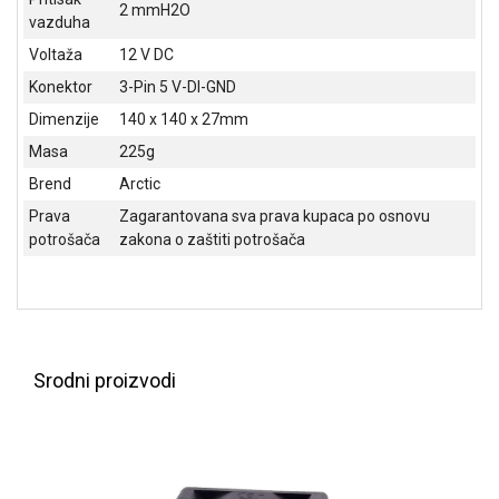
NADZOR I
2 mmH2O
vazduha
SIGURNOSNA
OPREMA
Voltaža
12 V DC
Konektor
3-Pin 5 V-DI-GND
SOFTWARE
Dimenzije
140 x 140 x 27mm
KABLOVI I
Masa
225g
ADAPTERI
Brend
Arctic
KANCELARIJSKI
Prava
Zagarantovana sva prava kupaca po osnovu
MATERIJAL
potrošača
zakona o zaštiti potrošača
SVE
ZA
KUĆU
ŠKOLSKI
Srodni proizvodi
PRIBOR
BICIKLE
I
FITNES