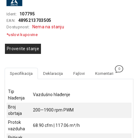
GAMING
107795
Ident:
EELEKTRO
4895213703505
EAN:
ZAŠTITA
Nema na stanju
Dostupnost:
*uslovi kupovine
SOLARNI
SISTEMI
Proverite stanje
MREŽNA
OPREMA
0
ŠTAMPAČI,
Specifikacija
Deklaracija
Fajlovi
Komentari
SKENERI I
FOTOKOPIRI
Tip
Vazdušno hlađenje
FOTOAPARATI
hlađenja
I KAMERE
Broj
200—1900 rpm PWM
obrtaja
GPS
NAVIGACIJE
Protok
68.90 cfm | 117.06 m³/h
vazduha
VIDEO
Pritisak