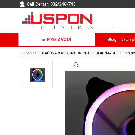
Call Centar:
032/346-745
PROIZVODI
Blog
Način p
Početna
RAČUNARSKE KOMPONENTE
HLADNJACI
Hladnjac