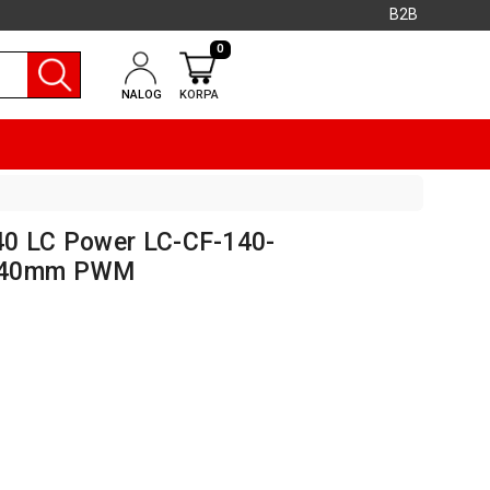
B2B
0
NALOG
KORPA
40 LC Power LC-CF-140-
 140mm PWM