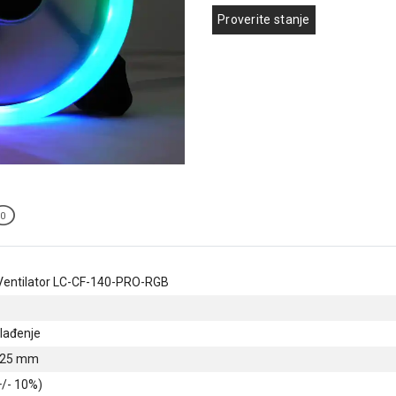
Proverite stanje
0
entilator LC-CF-140-PRO-RGB
lađenje
x 25 mm
/- 10%)