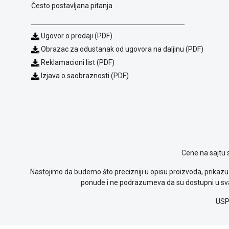
Često postavljana pitanja
Ugovor o prodaji (PDF)
Obrazac za odustanak od ugovora na daljinu (PDF)
Reklamacioni list (PDF)
Izjava o saobraznosti (PDF)
Cene na sajtu 
Nastojimo da budemo što precizniji u opisu proizvoda, prikazu 
ponude i ne podrazumeva da su dostupni u sva
USP