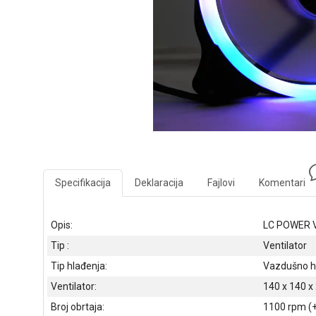
Specifikacija
Deklaracija
Fajlovi
Komentari
Opis:
LC POWER V
Tip :
Ventilator
Tip hlađenja:
Vazdušno h
Ventilator:
140 x 140 
Broj obrtaja:
1100 rpm (+