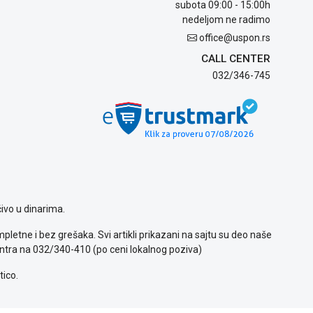
subota 09:00 - 15:00h
nedeljom ne radimo
office@uspon.rs
CALL CENTER
032/346-745
ivo u dinarima.
letne i bez grešaka. Svi artikli prikazani na sajtu su deo naše
ntra na 032/340-410 (po ceni lokalnog poziva)
tico.