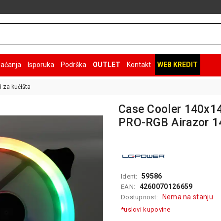
laćanja
Isporuka
Podrška
OUTLET
Kontakt
WEB KREDIT
i za kućišta
Case Cooler 140x1
PRO-RGB Airazor
59586
Ident:
4260070126659
EAN:
Nema na stanju
Dostupnost:
*uslovi kupovine