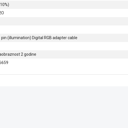
 10%)
2O
3 pin (illumination) Digital RGB adapter cable
aobraznost 2 godine
6659