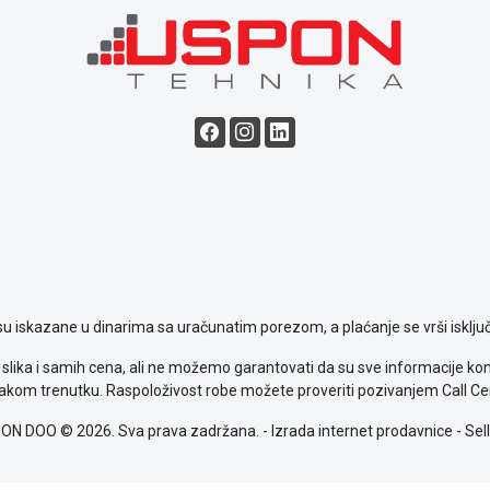
su iskazane u dinarima sa uračunatim porezom, a plaćanje se vrši isključ
slika i samih cena, ali ne možemo garantovati da su sve informacije komp
kom trenutku. Raspoloživost robe možete proveriti pozivanjem Call Ce
ON DOO © 2026. Sva prava zadržana. -
Izrada internet prodavnice
-
Sell