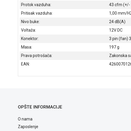
Protok vazduha:
43 cfm (+/-
Pritisak vazduha:
1,00 mm/H
Nivo buke:
24 dB(A)
Voltaža:
12V DC
Konektor:
3 pin (fan) 
Masa:
197 g
Prava potrošača:
Zakonska s
EAN:
426007012
OPŠTE INFORMACIJE
O nama
Zaposlenje